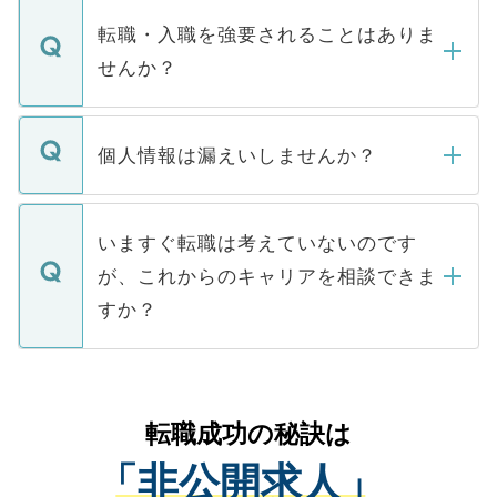
マイナビDOCTORで取り扱っている求人の
いただきますので、しばらくお待ちくださ
うち約3割は、Webサイトからご覧いただ
転職・入職を強要されることはありま
い。
けない「非公開求人」です。非公開求人は
せんか？
下記の理由によって、一般には公開してい
ません。
転職・入職を強要することは一切ありませ
ん。また、仮に応募先から内定をいただい
個人情報は漏えいしませんか？
■応募殺到を避けるため 人気のある医療機
たとしても、ご本人が納得しない限り、内
関を公にしてしまうと、応募が殺到する場
定を承諾する必要はありません。内定先へ
個人情報が漏えいすることはありませんの
合があります。 選考を効率よく行うため
の辞退の連絡はキャリアパートナーが行い
で、ご安心ください。当サイトからの登録
いますぐ転職は考えていないのです
に、医療機関が求める条件に合った人材の
ますので、ご安心ください。
などで収集したご登録者様の個人情報は、
が、これからのキャリアを相談できま
みを人材紹介会社に依頼するケースが増え
ご本人のキャリアアップおよび転職活動の
ています。
すか？
支援を目的に使用いたします。お預かりし
ているすべての個人データはご本人の許可
お気軽にご相談ください。先生専任のキャ
なく、医療機関側に開示したり、第三者に
リアパートナーが将来のご希望などをおう
提供することは一切ありません。また弊社
かがいして、現在の医療機関の状況や紹介
転職成功の秘訣は
は、個人情報の取り扱いについての厳密な
経験をまじえながら、適切なアドバイスを
管理基準を満たした事業者のみに付与され
「非公開求人」
させていただきます。すぐにご転職をされ
る、プライバシーマークを取得済みです。