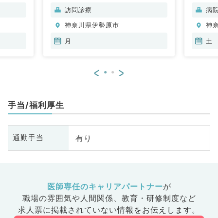
内科、内
科、心臓血管外科、一般内科、循
科
訪問診療
病
科、血液
環器内科、消化器内科、内分泌・
分
神奈川県伊勢原市
神
代謝内科、腎臓内科、老年内科、
内
血液内科、外科系全般、一般外
月
土
科、消化器外科
<
>
手当/福利厚生
有り
通勤手当
医師専任のキャリアパートナー
が
職場の雰囲気や人間関係、
教育・研修制度など
求人票に掲載されていない情報をお伝えします。