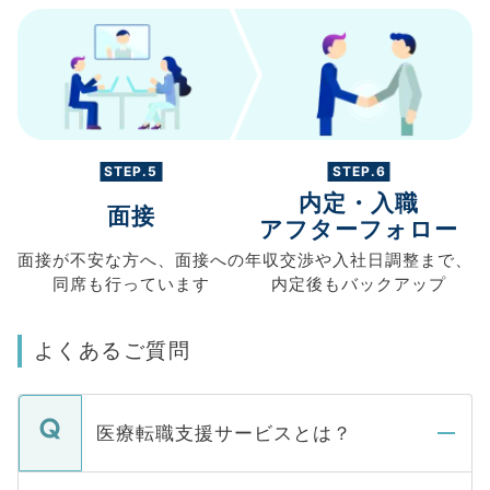
STEP.5
STEP.6
内定・入職
面接
アフターフォロー
面接が不安な方へ、
面接への
年収交渉や
入社日調整まで、
同席も
行っています
内定後もバックアップ
よくあるご質問
医療転職支援サービスとは？