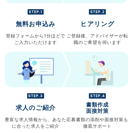
STEP.1
STEP.2
無料お申込み
ヒアリング
登録フォームから
1分ほどで
ご登録後、
アドバイザーが転
ご入力
いただけます
職の
ご希望を伺います
STEP.3
STEP.4
書類作成
求人のご紹介
面接対策
豊富な求人情報から、
あなた
応募書類の
添削や面接対策も
に合った求人を
ご紹介
徹底サポート