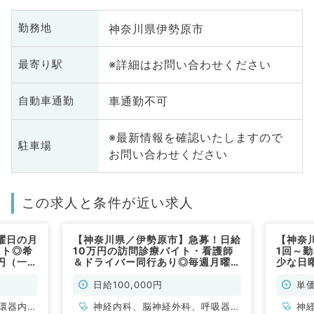
神奈川県伊勢原市
勤務地
※詳細はお問い合わせください
最寄り駅
車通勤不可
自動車通勤
※最新情報を確認いたしますので
駐車場
お問い合わせください
この求人と条件が近い求人
曜日の月
【神奈川県／伊勢原市】急募！日給
【神奈
イト◎希
10万円の訪問診療バイト・看護師
1回～
万円（一般
＆ドライバー同行あり◎毎週月曜日
少な日曜
の募集／未経験の先生も相談可能
内科／
（内科系・外科系／非常勤）
日給100,000円
単価
環器内
神経内科、脳神経外科、呼吸器外
神