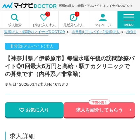
医師の求人・転職・アルバイトはマイナビDOCTOR
0
1
MENU
お気に入り求人
最近見た求人
マイページ
求人検索
医師求人・転職のマイナビDOCTOR
非常勤(アルバイト)医師求人
神奈川
非常勤(アルバイト)求人
【神奈川県／伊勢原市】毎週水曜午後の訪問診療バ
イト◎1回最大6万円と高給・駅チカクリニックで
の募集です（内科系／非常勤）
更新日 : 2026/03/12
求人No : 613810
お気に入り
求人を紹介してもらう
求人詳細