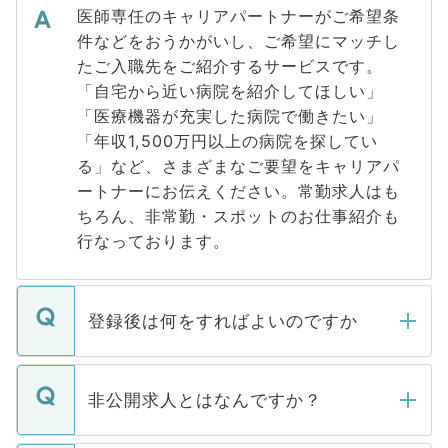
医師専任のキャリアパートナーがご希望条
件などをおうかがいし、ご希望にマッチし
たご入職先をご紹介するサービスです。
「自宅から近い病院を紹介してほしい」
「医療機器が充実した病院で働きたい」
「年収1,500万円以上の病院を探してい
る」など、さまざまなご要望をキャリアパ
ートナーにお伝えください。常勤求人はも
ちろん、非常勤・スポットのお仕事紹介も
行なっております。
登録後は何をすればよいのですか
ご登録いただきましたら、弊社担当者がご
登録内容を確認し、その後メールもしくは
非公開求人とはなんですか？
お電話にて次のステップのご案内をいたし
ます。通常、5営業日以内にはご連絡をせて