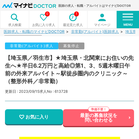
医師の求人・転職・アルバイトはマイナビDOCTOR
0
1
MENU
お気に入り求人
最近見た求人
マイページ
求人検索
医師求人・転職のマイナビDOCTOR
非常勤(アルバイト)医師求人
埼玉県
非常勤(アルバイト)求人
募集停止
【埼玉県／羽生市】★埼玉県・北関東にお住いの先
生へ★半日6.2万円と高給◎第1、3、5週木曜日午
前の外来アルバイト～駅徒歩圏内のクリニック～
（整形外科／非常勤）
更新日 : 2023/09/15
求人No : 613728
最新の募集状況を
お気に入り
問い合わせる