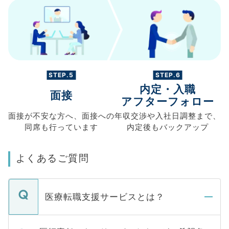
STEP.5
STEP.6
内定・入職
面接
アフターフォロー
面接が不安な方へ、
面接への
年収交渉や
入社日調整まで、
同席も
行っています
内定後もバックアップ
よくあるご質問
医療転職支援サービスとは？