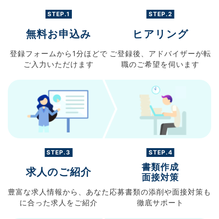
STEP.1
STEP.2
無料お申込み
ヒアリング
登録フォームから
1分ほどで
ご登録後、
アドバイザーが転
ご入力
いただけます
職の
ご希望を伺います
STEP.3
STEP.4
書類作成
求人のご紹介
面接対策
豊富な求人情報から、
あなた
応募書類の
添削や面接対策も
に合った求人を
ご紹介
徹底サポート