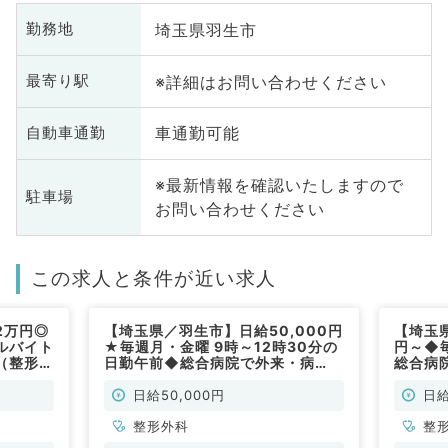
埼玉県羽生市
勤務地
※詳細はお問い合わせください
最寄り駅
車通勤可能
自動車通勤
※最新情報を確認いたしますので
駐車場
お問い合わせください
この求人と条件が近い求人
2万円◎
【埼玉県／羽生市】日給50,000円
【埼玉県
ルバイト
★毎週月・金曜 9時～12時30分の
円～◆毎
（整形外
日勤午前◆総合病院で外来・病
総合病
棟・救急対応のご勤務です（整形外
ご勤務
科／非常勤）
日給50,000円
日給
整形外科
整