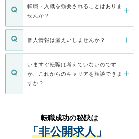
いただきますので、しばらくお待ちくださ
うち約3割は、Webサイトからご覧いただ
転職・入職を強要されることはありま
い。
けない「非公開求人」です。非公開求人は
せんか？
下記の理由によって、一般には公開してい
ません。
転職・入職を強要することは一切ありませ
ん。また、仮に応募先から内定をいただい
個人情報は漏えいしませんか？
■応募殺到を避けるため 人気のある医療機
たとしても、ご本人が納得しない限り、内
関を公にしてしまうと、応募が殺到する場
定を承諾する必要はありません。内定先へ
個人情報が漏えいすることはありませんの
合があります。 選考を効率よく行うため
の辞退の連絡はキャリアパートナーが行い
で、ご安心ください。当サイトからの登録
いますぐ転職は考えていないのです
に、医療機関が求める条件に合った人材の
ますので、ご安心ください。
などで収集したご登録者様の個人情報は、
が、これからのキャリアを相談できま
みを人材紹介会社に依頼するケースが増え
ご本人のキャリアアップおよび転職活動の
ています。
すか？
支援を目的に使用いたします。お預かりし
ているすべての個人データはご本人の許可
お気軽にご相談ください。先生専任のキャ
なく、医療機関側に開示したり、第三者に
リアパートナーが将来のご希望などをおう
提供することは一切ありません。また弊社
かがいして、現在の医療機関の状況や紹介
転職成功の秘訣は
は、個人情報の取り扱いについての厳密な
経験をまじえながら、適切なアドバイスを
管理基準を満たした事業者のみに付与され
「非公開求人」
させていただきます。すぐにご転職をされ
る、プライバシーマークを取得済みです。
ない方には、長期的なサポートが可能です