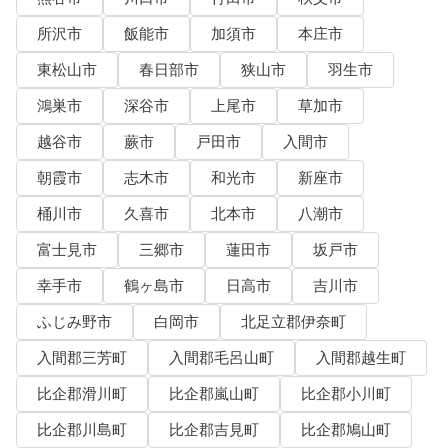
所沢市
飯能市
加須市
本庄市
東松山市
春日部市
狭山市
羽生市
鴻巣市
深谷市
上尾市
草加市
越谷市
蕨市
戸田市
入間市
朝霞市
志木市
和光市
新座市
桶川市
久喜市
北本市
八潮市
富士見市
三郷市
蓮田市
坂戸市
幸手市
鶴ヶ島市
日高市
吉川市
ふじみ野市
白岡市
北足立郡伊奈町
入間郡三芳町
入間郡毛呂山町
入間郡越生町
比企郡滑川町
比企郡嵐山町
比企郡小川町
比企郡川島町
比企郡吉見町
比企郡鳩山町