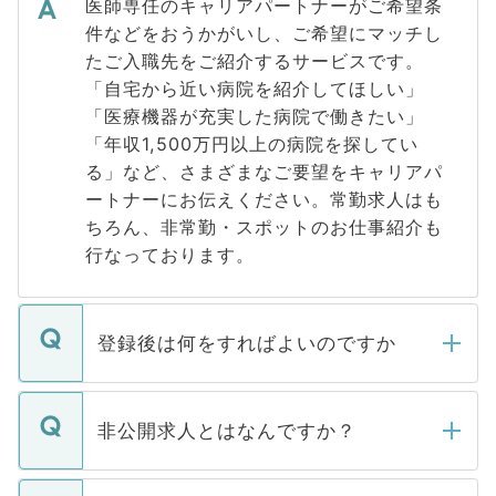
医師専任のキャリアパートナーがご希望条
件などをおうかがいし、ご希望にマッチし
たご入職先をご紹介するサービスです。
「自宅から近い病院を紹介してほしい」
「医療機器が充実した病院で働きたい」
「年収1,500万円以上の病院を探してい
る」など、さまざまなご要望をキャリアパ
ートナーにお伝えください。常勤求人はも
ちろん、非常勤・スポットのお仕事紹介も
行なっております。
登録後は何をすればよいのですか
ご登録いただきましたら、弊社担当者がご
登録内容を確認し、その後メールもしくは
非公開求人とはなんですか？
お電話にて次のステップのご案内をいたし
ます。通常、5営業日以内にはご連絡をせて
マイナビDOCTORで取り扱っている求人の