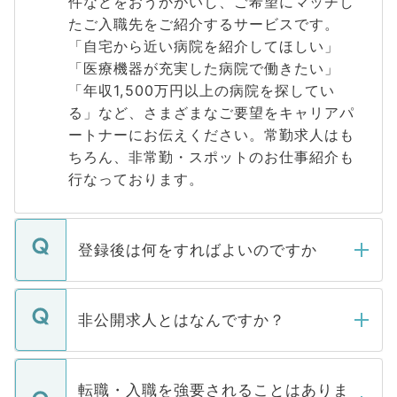
件などをおうかがいし、ご希望にマッチし
たご入職先をご紹介するサービスです。
「自宅から近い病院を紹介してほしい」
「医療機器が充実した病院で働きたい」
「年収1,500万円以上の病院を探してい
る」など、さまざまなご要望をキャリアパ
ートナーにお伝えください。常勤求人はも
ちろん、非常勤・スポットのお仕事紹介も
行なっております。
登録後は何をすればよいのですか
ご登録いただきましたら、弊社担当者がご
登録内容を確認し、その後メールもしくは
非公開求人とはなんですか？
お電話にて次のステップのご案内をいたし
ます。通常、5営業日以内にはご連絡をせて
マイナビDOCTORで取り扱っている求人の
いただきますので、しばらくお待ちくださ
うち約3割は、Webサイトからご覧いただ
転職・入職を強要されることはありま