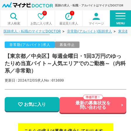
医師の求人・転職・アルバイトはマイナビDOCTOR
0
1
MENU
お気に入り求人
最近見た求人
マイページ
求人検索
医師求人・転職のマイナビDOCTOR
非常勤(アルバイト)医師求人
東京都
非常勤(アルバイト)求人
募集停止
【東京都／中央区】毎週金曜日・1回3万円のゆっ
たりめ当直バイト～人気エリアでのご勤務～（内科
系／非常勤）
更新日 : 2024/12/05
求人No : 613699
最新の募集状況を
お気に入り
問い合わせる
こちらの求人は募集を停止しております。