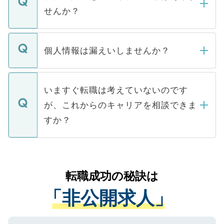
い。
けない「非公開求人」です。非公開求人は
せんか？
下記の理由によって、一般には公開してい
ません。
転職・入職を強要することは一切ありませ
ん。また、仮に応募先から内定をいただい
個人情報は漏えいしませんか？
■応募殺到を避けるため 人気のある医療機
たとしても、ご本人が納得しない限り、内
関を公にしてしまうと、応募が殺到する場
定を承諾する必要はありません。内定先へ
個人情報が漏えいすることはありませんの
合があります。 選考を効率よく行うため
の辞退の連絡はキャリアパートナーが行い
で、ご安心ください。当サイトからの登録
いますぐ転職は考えていないのです
に、医療機関が求める条件に合った人材の
ますので、ご安心ください。
などで収集したご登録者様の個人情報は、
が、これからのキャリアを相談できま
みを人材紹介会社に依頼するケースが増え
ご本人のキャリアアップおよび転職活動の
ています。
すか？
支援を目的に使用いたします。お預かりし
ているすべての個人データはご本人の許可
お気軽にご相談ください。先生専任のキャ
なく、医療機関側に開示したり、第三者に
リアパートナーが将来のご希望などをおう
提供することは一切ありません。また弊社
かがいして、現在の医療機関の状況や紹介
転職成功の秘訣は
は、個人情報の取り扱いについての厳密な
経験をまじえながら、適切なアドバイスを
管理基準を満たした事業者のみに付与され
「非公開求人」
させていただきます。すぐにご転職をされ
る、プライバシーマークを取得済みです。
ない方には、長期的なサポートが可能です
ご登録いただいた個人情報は、SSL（デー
ので、まずはご登録ください。