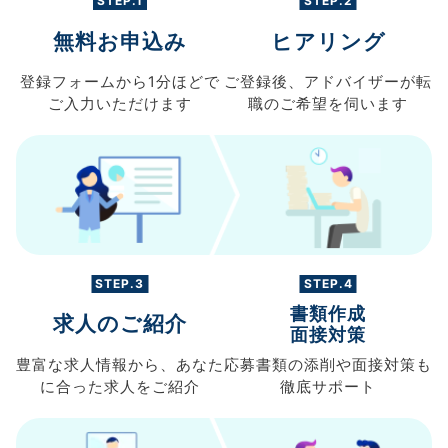
STEP.1
STEP.2
無料お申込み
ヒアリング
登録フォームから
1分ほどで
ご登録後、
アドバイザーが転
ご入力
いただけます
職の
ご希望を伺います
STEP.3
STEP.4
書類作成
求人のご紹介
面接対策
豊富な求人情報から、
あなた
応募書類の
添削や面接対策も
に合った求人を
ご紹介
徹底サポート