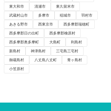
東大和市
清瀬市
東久留米市
武蔵村山市
多摩市
稲城市
羽村市
あきる野市
西東京市
西多摩郡瑞穂町
西多摩郡日の出町
西多摩郡檜原村
西多摩郡奥多摩町
大島町
利島村
新島村
神津島村
三宅島三宅村
御蔵島村
八丈島八丈町
青ヶ島村
小笠原村