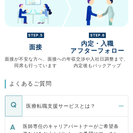
STEP.5
STEP.6
内定・入職
面接
アフターフォロー
面接が不安な方へ、
面接への
年収交渉や
入社日調整まで、
同席も
行っています
内定後もバックアップ
よくあるご質問
医療転職支援サービスとは？
医師専任のキャリアパートナーがご希望条