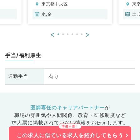
東京都中央区
東
脳
管
水,金
土,
器
眼
<
>
放
科
人
手当/福利厚生
科
化
臓
有り
通勤手当
科
科
皮
科
系
医師専任のキャリアパートナー
が
科
職場の雰囲気や人間関係、
教育・研修制度など
髄
求人票に掲載されていない情報をお伝えします。
この求人に似ている求人を紹介してもらう