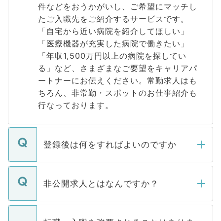
件などをおうかがいし、ご希望にマッチし
たご入職先をご紹介するサービスです。
「自宅から近い病院を紹介してほしい」
「医療機器が充実した病院で働きたい」
「年収1,500万円以上の病院を探してい
る」など、さまざまなご要望をキャリアパ
ートナーにお伝えください。常勤求人はも
ちろん、非常勤・スポットのお仕事紹介も
行なっております。
登録後は何をすればよいのですか
ご登録いただきましたら、弊社担当者がご
登録内容を確認し、その後メールもしくは
非公開求人とはなんですか？
お電話にて次のステップのご案内をいたし
ます。通常、5営業日以内にはご連絡をせて
マイナビDOCTORで取り扱っている求人の
いただきますので、しばらくお待ちくださ
うち約3割は、Webサイトからご覧いただ