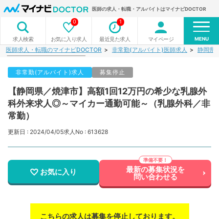
医師の求人・転職・アルバイトはマイナビDOCTOR
0
1
MENU
お気に入り求人
最近見た求人
マイページ
求人検索
医師求人・転職のマイナビDOCTOR
非常勤(アルバイト)医師求人
静岡県
非常勤(アルバイト)求人
募集停止
【静岡県／焼津市】高額1回12万円の希少な乳腺外
科外来求人◎～マイカー通勤可能～（乳腺外科／非
常勤）
更新日 : 2024/04/05
求人No : 613628
最新の募集状況を
お気に入り
問い合わせる
こちらの求人は募集を停止しております。