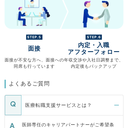
STEP.5
STEP.6
内定・入職
面接
アフターフォロー
面接が不安な方へ、
面接への
年収交渉や
入社日調整まで、
同席も
行っています
内定後もバックアップ
よくあるご質問
医療転職支援サービスとは？
医師専任のキャリアパートナーがご希望条