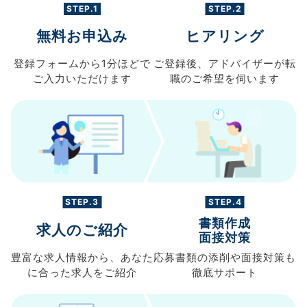
STEP.1
STEP.2
無料お申込み
ヒアリング
登録フォームから
1分ほどで
ご登録後、
アドバイザーが転
ご入力
いただけます
職の
ご希望を伺います
STEP.3
STEP.4
書類作成
求人のご紹介
面接対策
豊富な求人情報から、
あなた
応募書類の
添削や面接対策も
に合った求人を
ご紹介
徹底サポート