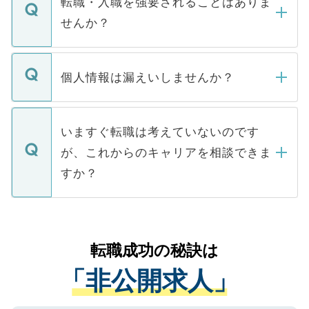
転職・入職を強要されることはありま
い。
けない「非公開求人」です。非公開求人は
せんか？
下記の理由によって、一般には公開してい
ません。
転職・入職を強要することは一切ありませ
ん。また、仮に応募先から内定をいただい
個人情報は漏えいしませんか？
■応募殺到を避けるため 人気のある医療機
たとしても、ご本人が納得しない限り、内
関を公にしてしまうと、応募が殺到する場
定を承諾する必要はありません。内定先へ
個人情報が漏えいすることはありませんの
合があります。 選考を効率よく行うため
の辞退の連絡はキャリアパートナーが行い
で、ご安心ください。当サイトからの登録
いますぐ転職は考えていないのです
に、医療機関が求める条件に合った人材の
ますので、ご安心ください。
などで収集したご登録者様の個人情報は、
が、これからのキャリアを相談できま
みを人材紹介会社に依頼するケースが増え
ご本人のキャリアアップおよび転職活動の
ています。
すか？
支援を目的に使用いたします。お預かりし
ているすべての個人データはご本人の許可
お気軽にご相談ください。先生専任のキャ
なく、医療機関側に開示したり、第三者に
リアパートナーが将来のご希望などをおう
提供することは一切ありません。また弊社
かがいして、現在の医療機関の状況や紹介
転職成功の秘訣は
は、個人情報の取り扱いについての厳密な
経験をまじえながら、適切なアドバイスを
管理基準を満たした事業者のみに付与され
「非公開求人」
させていただきます。すぐにご転職をされ
る、プライバシーマークを取得済みです。
ない方には、長期的なサポートが可能です
ご登録いただいた個人情報は、SSL（デー