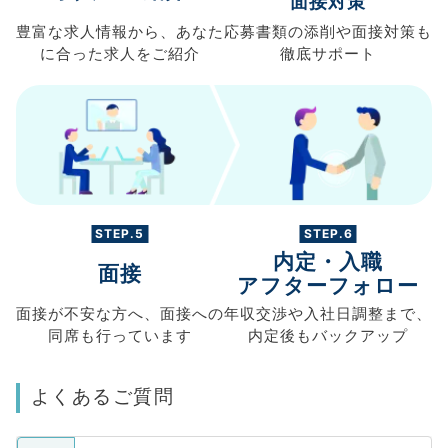
面接対策
豊富な求人情報から、
あなた
応募書類の
添削や面接対策も
に合った求人を
ご紹介
徹底サポート
STEP.5
STEP.6
内定・入職
面接
アフターフォロー
面接が不安な方へ、
面接への
年収交渉や
入社日調整まで、
同席も
行っています
内定後もバックアップ
よくあるご質問