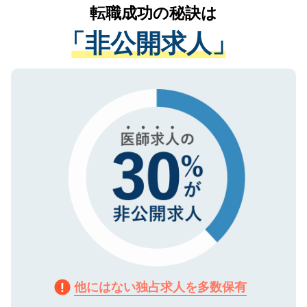
かがいして、現在の医療機関の状況や紹介
転職成功の秘訣は
は、個人情報の取り扱いについての厳密な
経験をまじえながら、適切なアドバイスを
管理基準を満たした事業者のみに付与され
「非公開求人」
させていただきます。すぐにご転職をされ
る、プライバシーマークを取得済みです。
ない方には、長期的なサポートが可能です
ご登録いただいた個人情報は、SSL（デー
ので、まずはご登録ください。
タ暗号化）によって保護されていますの
で、機密保持に関してもご安心ください。
他にはない独占求人を多数保有