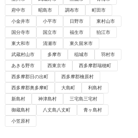
府中市
昭島市
調布市
町田市
小金井市
小平市
日野市
東村山市
国分寺市
国立市
福生市
狛江市
東大和市
清瀬市
東久留米市
武蔵村山市
多摩市
稲城市
羽村市
あきる野市
西東京市
西多摩郡瑞穂町
西多摩郡日の出町
西多摩郡檜原村
西多摩郡奥多摩町
大島町
利島村
新島村
神津島村
三宅島三宅村
御蔵島村
八丈島八丈町
青ヶ島村
小笠原村