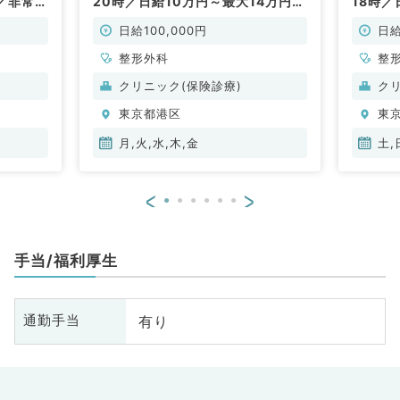
／非常
20時／日給10万円～最大14万円☆
18時／
最寄り駅より徒歩1分のクリニック
最寄り
にて専門外来のお仕事です！（整形
にて専
日給100,000円
日給
外科／非常勤）
外科／
整形外科
整
クリニック(保険診療)
ク
東京都港区
東
月,火,水,木,金
土,
<
>
手当/福利厚生
有り
通勤手当