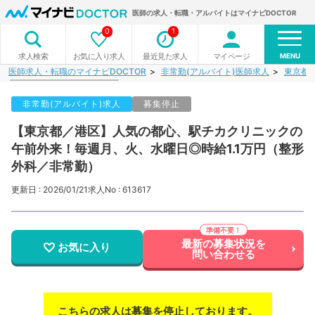
医師の求人・転職・アルバイトはマイナビDOCTOR
0
1
MENU
お気に入り求人
最近見た求人
マイページ
求人検索
医師求人・転職のマイナビDOCTOR
非常勤(アルバイト)医師求人
東京都
非常勤(アルバイト)求人
募集停止
【東京都／港区】人気の都心、駅チカクリニックの
午前外来！毎週月、火、水曜日◎時給1.1万円（整形
外科／非常勤）
更新日 : 2026/01/21
求人No : 613617
最新の募集状況を
お気に入り
問い合わせる
こちらの求人は募集を停止しております。