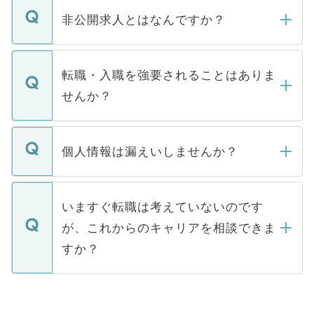
登録内容を確認し、その後メールもしくは
非公開求人とはなんですか？
お電話にて次のステップのご案内をいたし
ます。通常、5営業日以内にはご連絡をせて
マイナビDOCTORで取り扱っている求人の
いただきますので、しばらくお待ちくださ
うち約3割は、Webサイトからご覧いただ
転職・入職を強要されることはありま
い。
けない「非公開求人」です。非公開求人は
せんか？
下記の理由によって、一般には公開してい
ません。
転職・入職を強要することは一切ありませ
ん。また、仮に応募先から内定をいただい
個人情報は漏えいしませんか？
■応募殺到を避けるため 人気のある医療機
たとしても、ご本人が納得しない限り、内
関を公にしてしまうと、応募が殺到する場
定を承諾する必要はありません。内定先へ
個人情報が漏えいすることはありませんの
合があります。 選考を効率よく行うため
の辞退の連絡はキャリアパートナーが行い
で、ご安心ください。当サイトからの登録
いますぐ転職は考えていないのです
に、医療機関が求める条件に合った人材の
ますので、ご安心ください。
などで収集したご登録者様の個人情報は、
が、これからのキャリアを相談できま
みを人材紹介会社に依頼するケースが増え
ご本人のキャリアアップおよび転職活動の
ています。
すか？
支援を目的に使用いたします。お預かりし
ているすべての個人データはご本人の許可
お気軽にご相談ください。先生専任のキャ
なく、医療機関側に開示したり、第三者に
リアパートナーが将来のご希望などをおう
提供することは一切ありません。また弊社