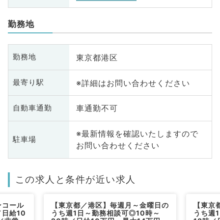
勤務地
東京都港区
勤務地
※詳細はお問い合わせください
最寄り駅
車通勤不可
自動車通勤
※最新情報を確認いたしますので
駐車場
お問い合わせください
この求人と条件が近い求人
ンコール
【東京都／港区】毎週月～金曜日の
【東京
日給10
うち週1日～勤務相談可◎10時～
うち週