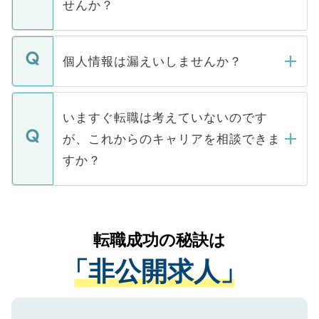
せんか？
下記の理由によって、一般には公開してい
ません。
転職・入職を強要することは一切ありませ
ん。また、仮に応募先から内定をいただい
個人情報は漏えいしませんか？
■応募殺到を避けるため 人気のある医療機
たとしても、ご本人が納得しない限り、内
関を公にしてしまうと、応募が殺到する場
定を承諾する必要はありません。内定先へ
個人情報が漏えいすることはありませんの
合があります。 選考を効率よく行うため
の辞退の連絡はキャリアパートナーが行い
で、ご安心ください。当サイトからの登録
いますぐ転職は考えていないのです
に、医療機関が求める条件に合った人材の
ますので、ご安心ください。
などで収集したご登録者様の個人情報は、
が、これからのキャリアを相談できま
みを人材紹介会社に依頼するケースが増え
ご本人のキャリアアップおよび転職活動の
ています。
すか？
支援を目的に使用いたします。お預かりし
ているすべての個人データはご本人の許可
お気軽にご相談ください。先生専任のキャ
なく、医療機関側に開示したり、第三者に
リアパートナーが将来のご希望などをおう
提供することは一切ありません。また弊社
かがいして、現在の医療機関の状況や紹介
転職成功の秘訣は
は、個人情報の取り扱いについての厳密な
経験をまじえながら、適切なアドバイスを
管理基準を満たした事業者のみに付与され
「非公開求人」
させていただきます。すぐにご転職をされ
る、プライバシーマークを取得済みです。
ない方には、長期的なサポートが可能です
ご登録いただいた個人情報は、SSL（デー
ので、まずはご登録ください。
タ暗号化）によって保護されていますの