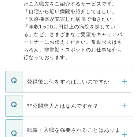
たご入職先をご紹介するサービスです。
「自宅から近い病院を紹介してほしい」
「医療機器が充実した病院で働きたい」
「年収1,500万円以上の病院を探してい
る」など、さまざまなご要望をキャリアパ
ートナーにお伝えください。常勤求人はも
ちろん、非常勤・スポットのお仕事紹介も
行なっております。
登録後は何をすればよいのですか
ご登録いただきましたら、弊社担当者がご
登録内容を確認し、その後メールもしくは
非公開求人とはなんですか？
お電話にて次のステップのご案内をいたし
ます。通常、5営業日以内にはご連絡をせて
マイナビDOCTORで取り扱っている求人の
いただきますので、しばらくお待ちくださ
うち約3割は、Webサイトからご覧いただ
転職・入職を強要されることはありま
い。
けない「非公開求人」です。非公開求人は