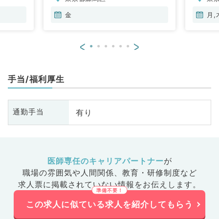
・代謝内
、血液内
金
月,
科
<
>
手当/福利厚生
有り
通勤手当
医師専任のキャリアパートナー
が
職場の雰囲気や人間関係、
教育・研修制度など
求人票に掲載されていない情報をお伝えします。
この求人に似ている求人を紹介してもらう