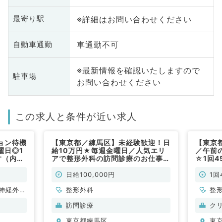
※詳細はお問い合わせください
最寄り駅
車通勤不可
自動車通勤
※最新情報を確認いたしますので
駐車場
お問い合わせください
この求人と条件が近い求人
ョン待機
【東京都／練馬区】未経験歓迎！日
【東京
曜日◎1
給10万円★毎週金曜日／人気エリ
／午前
す（内科
アで整形外科の訪問診療のお仕事◎
☆1回4
ポータブルレントゲンもあるクリニ
診・人
ックです（整形外科／非常勤）
形外科
日給100,000円
1回
神経外
整形外科
整
管外科、
訪問診療
ク
呼吸器内
東京都練馬区
東