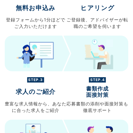
無料お申込み
ヒアリング
登録フォームから
1分ほどで
ご登録後、
アドバイザーが転
ご入力
いただけます
職の
ご希望を伺います
STEP.3
STEP.4
書類作成
求人のご紹介
面接対策
豊富な求人情報から、
あなた
応募書類の
添削や面接対策も
に合った求人を
ご紹介
徹底サポート