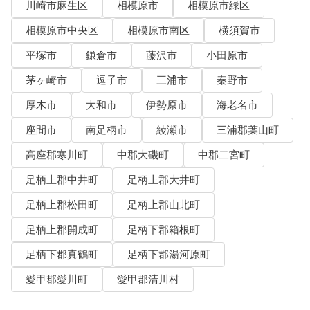
川崎市麻生区
相模原市
相模原市緑区
相模原市中央区
相模原市南区
横須賀市
平塚市
鎌倉市
藤沢市
小田原市
茅ヶ崎市
逗子市
三浦市
秦野市
厚木市
大和市
伊勢原市
海老名市
座間市
南足柄市
綾瀬市
三浦郡葉山町
高座郡寒川町
中郡大磯町
中郡二宮町
足柄上郡中井町
足柄上郡大井町
足柄上郡松田町
足柄上郡山北町
足柄上郡開成町
足柄下郡箱根町
足柄下郡真鶴町
足柄下郡湯河原町
愛甲郡愛川町
愛甲郡清川村