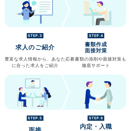
STEP.3
STEP.4
書類作成
求人のご紹介
面接対策
豊富な求人情報から、
あなた
応募書類の
添削や面接対策も
に合った求人を
ご紹介
徹底サポート
STEP.5
STEP.6
内定・入職
面接