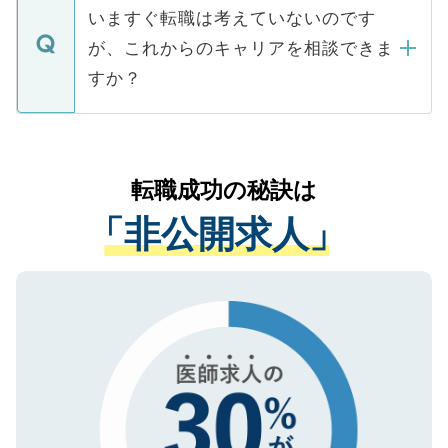
の辞退の連絡はキャリアパートナーが行い
で、ご安心ください。当サイトからの登録
いますぐ転職は考えていないのです
に、医療機関が求める条件に合った人材の
ますので、ご安心ください。
などで収集したご登録者様の個人情報は、
が、これからのキャリアを相談できま
みを人材紹介会社に依頼するケースが増え
ご本人のキャリアアップおよび転職活動の
ています。
すか？
支援を目的に使用いたします。お預かりし
ているすべての個人データはご本人の許可
お気軽にご相談ください。先生専任のキャ
なく、医療機関側に開示したり、第三者に
リアパートナーが将来のご希望などをおう
提供することは一切ありません。また弊社
かがいして、現在の医療機関の状況や紹介
転職成功の秘訣は
は、個人情報の取り扱いについての厳密な
経験をまじえながら、適切なアドバイスを
管理基準を満たした事業者のみに付与され
「非公開求人」
させていただきます。すぐにご転職をされ
る、プライバシーマークを取得済みです。
ない方には、長期的なサポートが可能です
ご登録いただいた個人情報は、SSL（デー
ので、まずはご登録ください。
タ暗号化）によって保護されていますの
で、機密保持に関してもご安心ください。