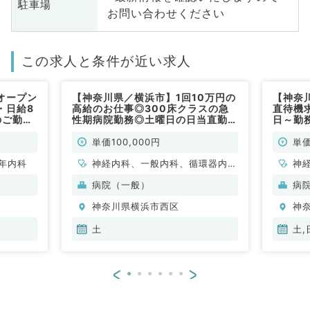
駐車場
お問い合わせください
この求人と条件が近い求人
オープン
【神奈川県／横浜市】1回10万円の
【神奈
・日給8
高給のお仕事◎300床クラスの急
直待機
のご勤務
性期病院勤務◎土曜日の日当直勤務
日～勤
◎月1回から可能です（内科系／非
ンセン
常勤）
勤）
単価100,000円
単価
年内科
神経内科、一般内科、循環器内
神
科、消化器内科
老
病院（一般）
病
神奈川県横浜市西区
神
土
土,
<
>