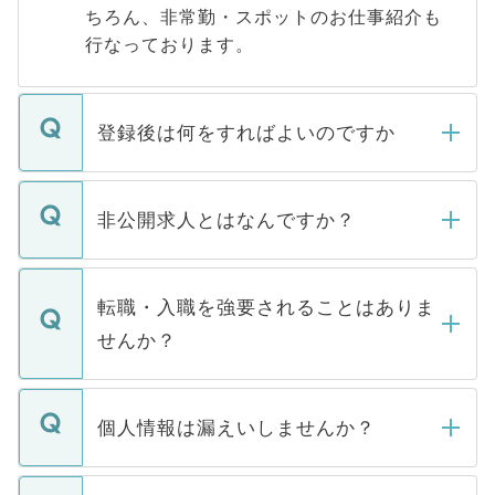
ちろん、非常勤・スポットのお仕事紹介も
行なっております。
登録後は何をすればよいのですか
ご登録いただきましたら、弊社担当者がご
登録内容を確認し、その後メールもしくは
非公開求人とはなんですか？
お電話にて次のステップのご案内をいたし
ます。通常、5営業日以内にはご連絡をせて
マイナビDOCTORで取り扱っている求人の
いただきますので、しばらくお待ちくださ
うち約3割は、Webサイトからご覧いただ
転職・入職を強要されることはありま
い。
けない「非公開求人」です。非公開求人は
せんか？
下記の理由によって、一般には公開してい
ません。
転職・入職を強要することは一切ありませ
ん。また、仮に応募先から内定をいただい
個人情報は漏えいしませんか？
■応募殺到を避けるため 人気のある医療機
たとしても、ご本人が納得しない限り、内
関を公にしてしまうと、応募が殺到する場
定を承諾する必要はありません。内定先へ
個人情報が漏えいすることはありませんの
合があります。 選考を効率よく行うため