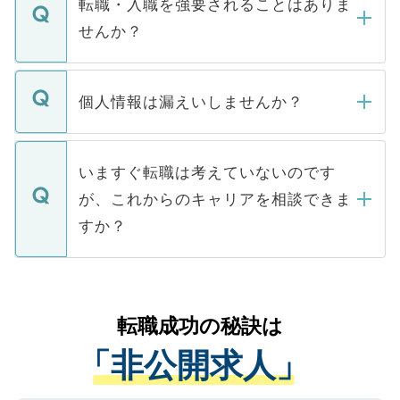
うち約3割は、Webサイトからご覧いただ
転職・入職を強要されることはありま
い。
けない「非公開求人」です。非公開求人は
せんか？
下記の理由によって、一般には公開してい
ません。
転職・入職を強要することは一切ありませ
ん。また、仮に応募先から内定をいただい
個人情報は漏えいしませんか？
■応募殺到を避けるため 人気のある医療機
たとしても、ご本人が納得しない限り、内
関を公にしてしまうと、応募が殺到する場
定を承諾する必要はありません。内定先へ
個人情報が漏えいすることはありませんの
合があります。 選考を効率よく行うため
の辞退の連絡はキャリアパートナーが行い
で、ご安心ください。当サイトからの登録
いますぐ転職は考えていないのです
に、医療機関が求める条件に合った人材の
ますので、ご安心ください。
などで収集したご登録者様の個人情報は、
が、これからのキャリアを相談できま
みを人材紹介会社に依頼するケースが増え
ご本人のキャリアアップおよび転職活動の
ています。
すか？
支援を目的に使用いたします。お預かりし
ているすべての個人データはご本人の許可
お気軽にご相談ください。先生専任のキャ
なく、医療機関側に開示したり、第三者に
リアパートナーが将来のご希望などをおう
提供することは一切ありません。また弊社
かがいして、現在の医療機関の状況や紹介
転職成功の秘訣は
は、個人情報の取り扱いについての厳密な
経験をまじえながら、適切なアドバイスを
管理基準を満たした事業者のみに付与され
「非公開求人」
させていただきます。すぐにご転職をされ
る、プライバシーマークを取得済みです。
ない方には、長期的なサポートが可能です
ご登録いただいた個人情報は、SSL（デー