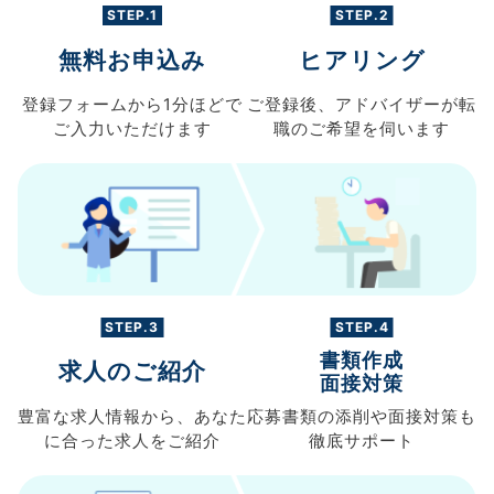
STEP.1
STEP.2
無料お申込み
ヒアリング
登録フォームから
1分ほどで
ご登録後、
アドバイザーが転
ご入力
いただけます
職の
ご希望を伺います
STEP.3
STEP.4
書類作成
求人のご紹介
面接対策
豊富な求人情報から、
あなた
応募書類の
添削や面接対策も
に合った求人を
ご紹介
徹底サポート