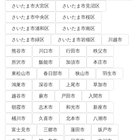
さいたま市大宮区
さいたま市見沼区
さいたま市中央区
さいたま市桜区
さいたま市浦和区
さいたま市南区
さいたま市緑区
さいたま市岩槻区
川越市
熊谷市
川口市
行田市
秩父市
所沢市
飯能市
加須市
本庄市
東松山市
春日部市
狭山市
羽生市
鴻巣市
深谷市
上尾市
草加市
越谷市
蕨市
戸田市
入間市
朝霞市
志木市
和光市
新座市
桶川市
久喜市
北本市
八潮市
富士見市
三郷市
蓮田市
坂戸市