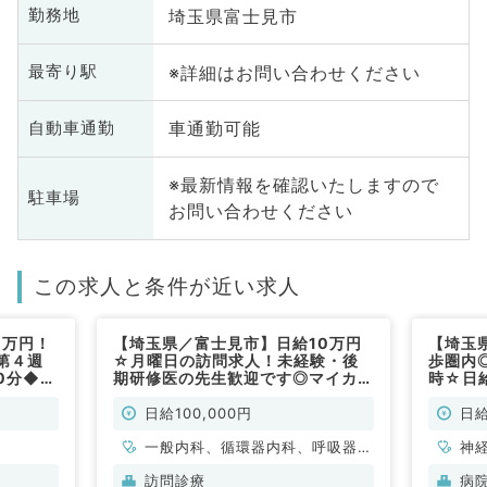
埼玉県富士見市
勤務地
※詳細はお問い合わせください
最寄り駅
車通勤可能
自動車通勤
※最新情報を確認いたしますので
駐車場
お問い合わせください
この求人と条件が近い求人
５万円！
【埼玉県／富士見市】日給10万円
【埼玉
第４週
☆月曜日の訪問求人！未経験・後
歩圏内
0分◆総
期研修医の先生歓迎です◎マイカー
時☆日給
般内科／
通勤可能なクリニックです！後期研
です／
修医の先生ご相談可能（科目不問／
診療科
日給100,000円
日給
非常勤）
一般内科、循環器内科、呼吸器内
神
科、消化器内科、内分泌・代謝内
科
訪問診療
病