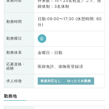
外来数：15～25名程度／コマ、医
業務内容
師体制：3名体制
日勤:09:00〜17:30 (休憩時間: 60
勤務時間
分)
金
勤務曜日
金曜日 : 日勤
勤務体系
応募資格・
医師免許、保険医登録済
経験
求人特徴
救急対応なし
ゆったりめ勤務
勤務地