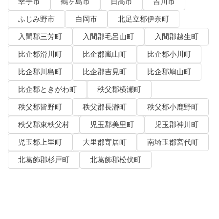
幸手市
鶴ヶ島市
日高市
吉川市
ふじみ野市
白岡市
北足立郡伊奈町
入間郡三芳町
入間郡毛呂山町
入間郡越生町
比企郡滑川町
比企郡嵐山町
比企郡小川町
比企郡川島町
比企郡吉見町
比企郡鳩山町
比企郡ときがわ町
秩父郡横瀬町
秩父郡皆野町
秩父郡長瀞町
秩父郡小鹿野町
秩父郡東秩父村
児玉郡美里町
児玉郡神川町
児玉郡上里町
大里郡寄居町
南埼玉郡宮代町
北葛飾郡杉戸町
北葛飾郡松伏町