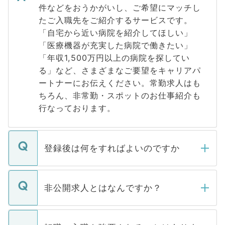
件などをおうかがいし、ご希望にマッチし
たご入職先をご紹介するサービスです。
「自宅から近い病院を紹介してほしい」
「医療機器が充実した病院で働きたい」
「年収1,500万円以上の病院を探してい
る」など、さまざまなご要望をキャリアパ
ートナーにお伝えください。常勤求人はも
ちろん、非常勤・スポットのお仕事紹介も
行なっております。
登録後は何をすればよいのですか
ご登録いただきましたら、弊社担当者がご
登録内容を確認し、その後メールもしくは
非公開求人とはなんですか？
お電話にて次のステップのご案内をいたし
ます。通常、5営業日以内にはご連絡をせて
マイナビDOCTORで取り扱っている求人の
いただきますので、しばらくお待ちくださ