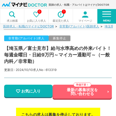
医師の求人・転職・アルバイトはマイナビDOCTOR
0
1
MENU
お気に入り求人
最近見た求人
マイページ
求人検索
医師求人・転職のマイナビDOCTOR
非常勤(アルバイト)医師求人
埼玉県
非常勤(アルバイト)求人
募集停止
【埼玉県／富士見市】給与水準高めの外来バイト！
毎週金曜日・日給9万円～マイカー通勤可～（一般
内科／非常勤）
更新日 : 2024/10/10
求人No : 613319
最新の募集状況を
お気に入り
問い合わせる
こちらの求人は募集を停止しております。