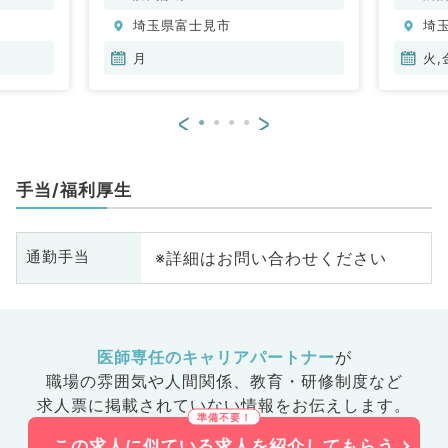
科、腎臓内科
分
埼玉県富士見市
埼
内
原
月
火,
<
>
手当/福利厚生
※詳細はお問い合わせください
通勤手当
医師専任のキャリアパートナー
が
職場の雰囲気や人間関係、
教育・研修制度など
求人票に掲載されていない情報をお伝えします。
この求人に似ている求人を紹介してもらう