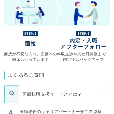
STEP.5
STEP.6
内定・入職
面接
アフターフォロー
面接が不安な方へ、
面接への
年収交渉や
入社日調整まで、
同席も
行っています
内定後もバックアップ
よくあるご質問
医療転職支援サービスとは？
医師専任のキャリアパートナーがご希望条