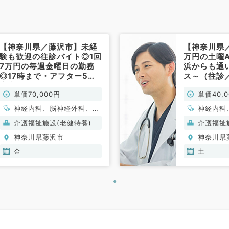
【神奈川県／藤沢市】未経
【神奈川県
験も歓迎の往診バイト◎1回
万円の土曜
7万円の毎週金曜日の勤務
浜からも通
◎17時まで・アフター5を
ス～（往診
充実できます（往診／非常
単価70,000円
単価40,
勤）
神経内科、脳神経外科、一
神経内科
般内科、老年内科、外科系
般内科、
介護福祉施設(老健特養)
介護福祉
全般、一般外科
全般、一
神奈川県藤沢市
神奈川県
金
土