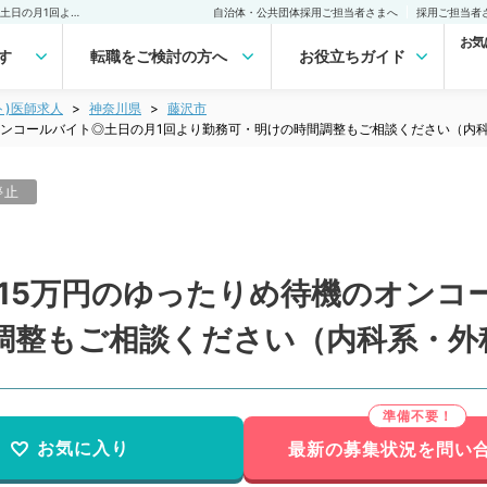
【神奈川県／藤沢市】1回15万円のゆったりめ待機のオンコールバイト◎土日の月1回より勤務可・明けの時間調整もご相談ください（内科系・外科系／非常勤）非常勤(アルバイト)の求人｜医師の求人・転職・アルバイトは【マイナビDOCTOR】
自治体・公共団体採用ご担当者さまへ
採用ご担当者
お気
す
転職をご検討の方へ
お役立ちガイド
ト)医師求人
神奈川県
藤沢市
オンコールバイト◎土日の月1回より勤務可・明けの時間調整もご相談ください（内
停止
15万円のゆったりめ待機のオンコ
調整もご相談ください（内科系・外
お気に入り
最新の募集状況を問い