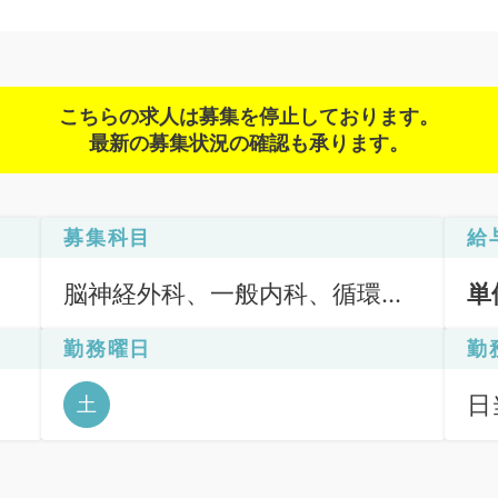
こちらの求人は募集を停止しております。
最新の募集状況の確認も承ります。
募集科目
給
脳神経外科、一般内科、循環器
単
内科、呼吸器内科、消化器内
勤務曜日
勤
科、内分泌・代謝内科、腎臓内
科、老年内科、外科系全般、一
日
土
般外科、科目不問
時