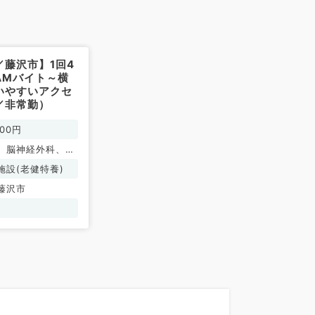
／藤沢市】1回4
AMバイト～横
いやすいアクセ
／非常勤）
000円
、脳神経外科、一
老年内科、外科系
施設(老健特養)
般外科
藤沢市