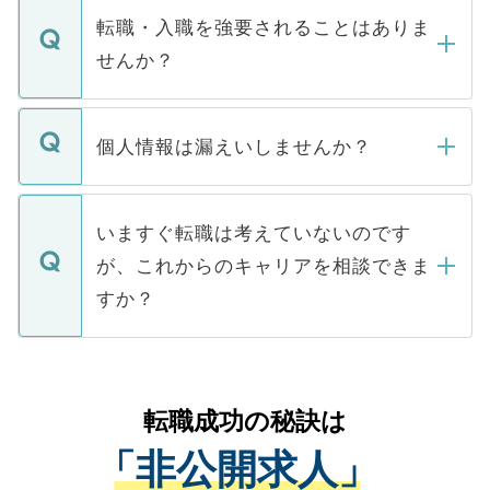
いただきますので、しばらくお待ちくださ
うち約3割は、Webサイトからご覧いただ
転職・入職を強要されることはありま
い。
けない「非公開求人」です。非公開求人は
せんか？
下記の理由によって、一般には公開してい
ません。
転職・入職を強要することは一切ありませ
ん。また、仮に応募先から内定をいただい
個人情報は漏えいしませんか？
■応募殺到を避けるため 人気のある医療機
たとしても、ご本人が納得しない限り、内
関を公にしてしまうと、応募が殺到する場
定を承諾する必要はありません。内定先へ
個人情報が漏えいすることはありませんの
合があります。 選考を効率よく行うため
の辞退の連絡はキャリアパートナーが行い
で、ご安心ください。当サイトからの登録
いますぐ転職は考えていないのです
に、医療機関が求める条件に合った人材の
ますので、ご安心ください。
などで収集したご登録者様の個人情報は、
が、これからのキャリアを相談できま
みを人材紹介会社に依頼するケースが増え
ご本人のキャリアアップおよび転職活動の
ています。
すか？
支援を目的に使用いたします。お預かりし
ているすべての個人データはご本人の許可
お気軽にご相談ください。先生専任のキャ
なく、医療機関側に開示したり、第三者に
リアパートナーが将来のご希望などをおう
提供することは一切ありません。また弊社
かがいして、現在の医療機関の状況や紹介
転職成功の秘訣は
は、個人情報の取り扱いについての厳密な
経験をまじえながら、適切なアドバイスを
管理基準を満たした事業者のみに付与され
「非公開求人」
させていただきます。すぐにご転職をされ
る、プライバシーマークを取得済みです。
ない方には、長期的なサポートが可能です