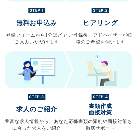
STEP.1
STEP.2
無料お申込み
ヒアリング
登録フォームから
1分ほどで
ご登録後、
アドバイザーが転
ご入力
いただけます
職の
ご希望を伺います
STEP.3
STEP.4
書類作成
求人のご紹介
面接対策
豊富な求人情報から、
あなた
応募書類の
添削や面接対策も
に合った求人を
ご紹介
徹底サポート