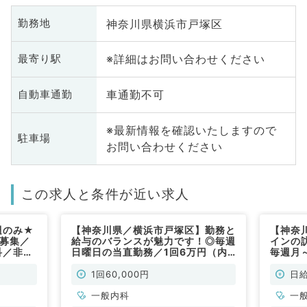
神奈川県横浜市戸塚区
勤務地
※詳細はお問い合わせください
最寄り駅
車通勤不可
自動車通勤
※最新情報を確認いたしますので
駐車場
お問い合わせください
この求人と条件が近い求人
週のみ★
【神奈川県／横浜市戸塚区】勤務と
【神奈
直募集／
給与のバランスが魅力です！◎毎週
インの
科／非常
日曜日の当直勤務／1回6万円（内
毎週月
科系／非常勤）
勤務可
歓迎（
1回60,000円
日給
一般内科
一