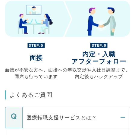
STEP.5
STEP.6
内定・入職
面接
アフターフォロー
面接が不安な方へ、
面接への
年収交渉や
入社日調整まで、
同席も
行っています
内定後もバックアップ
よくあるご質問
医療転職支援サービスとは？