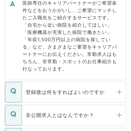
医師専任のキャリアパートナーがご希望条
件などをおうかがいし、ご希望にマッチし
たご入職先をご紹介するサービスです。
「自宅から近い病院を紹介してほしい」
「医療機器が充実した病院で働きたい」
「年収1,500万円以上の病院を探してい
る」など、さまざまなご要望をキャリアパ
ートナーにお伝えください。常勤求人はも
ちろん、非常勤・スポットのお仕事紹介も
行なっております。
登録後は何をすればよいのですか
ご登録いただきましたら、弊社担当者がご
登録内容を確認し、その後メールもしくは
非公開求人とはなんですか？
お電話にて次のステップのご案内をいたし
ます。通常、5営業日以内にはご連絡をせて
マイナビDOCTORで取り扱っている求人の