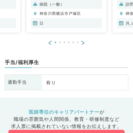
病院（一般）
訪
神奈川県横浜市戸塚区
神
日
月,
<
>
手当/福利厚生
有り
通勤手当
医師専任のキャリアパートナー
が
職場の雰囲気や人間関係、
教育・研修制度など
求人票に掲載されていない情報をお伝えします。