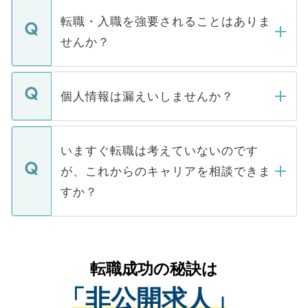
マイナビDOCTORで取り扱っている求人の
いただきますので、しばらくお待ちくださ
うち約3割は、Webサイトからご覧いただ
転職・入職を強要されることはありま
い。
けない「非公開求人」です。非公開求人は
せんか？
下記の理由によって、一般には公開してい
ません。
転職・入職を強要することは一切ありませ
ん。また、仮に応募先から内定をいただい
個人情報は漏えいしませんか？
■応募殺到を避けるため 人気のある医療機
たとしても、ご本人が納得しない限り、内
関を公にしてしまうと、応募が殺到する場
定を承諾する必要はありません。内定先へ
個人情報が漏えいすることはありませんの
合があります。 選考を効率よく行うため
の辞退の連絡はキャリアパートナーが行い
で、ご安心ください。当サイトからの登録
いますぐ転職は考えていないのです
に、医療機関が求める条件に合った人材の
ますので、ご安心ください。
などで収集したご登録者様の個人情報は、
が、これからのキャリアを相談できま
みを人材紹介会社に依頼するケースが増え
ご本人のキャリアアップおよび転職活動の
ています。
すか？
支援を目的に使用いたします。お預かりし
ているすべての個人データはご本人の許可
お気軽にご相談ください。先生専任のキャ
なく、医療機関側に開示したり、第三者に
リアパートナーが将来のご希望などをおう
提供することは一切ありません。また弊社
かがいして、現在の医療機関の状況や紹介
転職成功の秘訣は
は、個人情報の取り扱いについての厳密な
経験をまじえながら、適切なアドバイスを
管理基準を満たした事業者のみに付与され
「非公開求人」
させていただきます。すぐにご転職をされ
る、プライバシーマークを取得済みです。