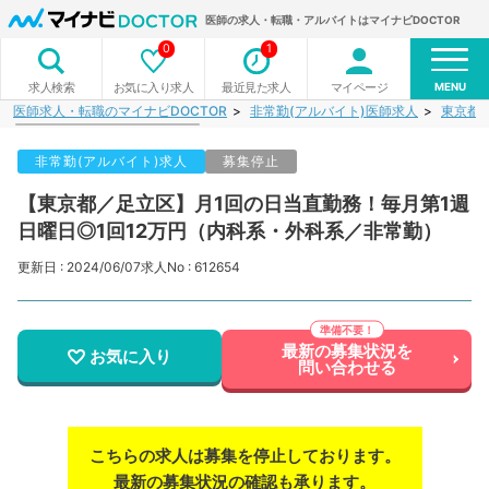
医師の求人・転職・アルバイトはマイナビDOCTOR
0
1
MENU
お気に入り求人
最近見た求人
マイページ
求人検索
医師求人・転職のマイナビDOCTOR
非常勤(アルバイト)医師求人
東京都
非常勤(アルバイト)求人
募集停止
【東京都／足立区】月1回の日当直勤務！毎月第1週
日曜日◎1回12万円（内科系・外科系／非常勤）
更新日 : 2024/06/07
求人No : 612654
最新の募集状況を
お気に入り
問い合わせる
こちらの求人は募集を停止しております。
最新の募集状況の確認も承ります。