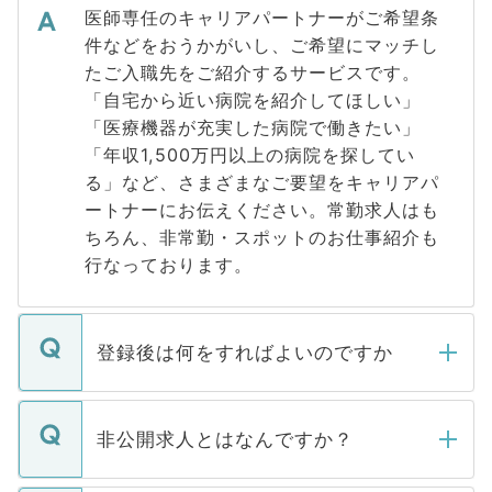
医師専任のキャリアパートナーがご希望条
件などをおうかがいし、ご希望にマッチし
たご入職先をご紹介するサービスです。
「自宅から近い病院を紹介してほしい」
「医療機器が充実した病院で働きたい」
「年収1,500万円以上の病院を探してい
る」など、さまざまなご要望をキャリアパ
ートナーにお伝えください。常勤求人はも
ちろん、非常勤・スポットのお仕事紹介も
行なっております。
登録後は何をすればよいのですか
ご登録いただきましたら、弊社担当者がご
登録内容を確認し、その後メールもしくは
非公開求人とはなんですか？
お電話にて次のステップのご案内をいたし
ます。通常、5営業日以内にはご連絡をせて