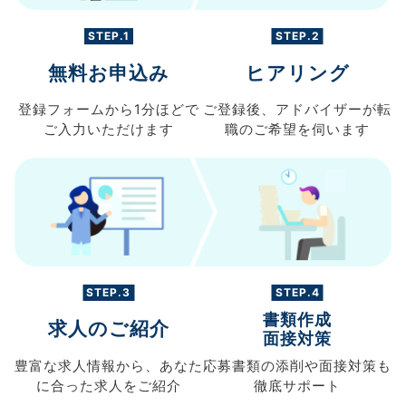
STEP.1
STEP.2
無料お申込み
ヒアリング
登録フォームから
1分ほどで
ご登録後、
アドバイザーが転
ご入力
いただけます
職の
ご希望を伺います
STEP.3
STEP.4
書類作成
求人のご紹介
面接対策
豊富な求人情報から、
あなた
応募書類の
添削や面接対策も
に合った求人を
ご紹介
徹底サポート