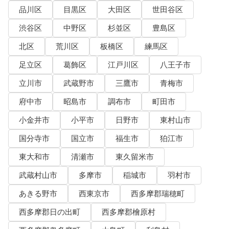
品川区
目黒区
大田区
世田谷区
渋谷区
中野区
杉並区
豊島区
北区
荒川区
板橋区
練馬区
足立区
葛飾区
江戸川区
八王子市
立川市
武蔵野市
三鷹市
青梅市
府中市
昭島市
調布市
町田市
小金井市
小平市
日野市
東村山市
国分寺市
国立市
福生市
狛江市
東大和市
清瀬市
東久留米市
武蔵村山市
多摩市
稲城市
羽村市
あきる野市
西東京市
西多摩郡瑞穂町
西多摩郡日の出町
西多摩郡檜原村