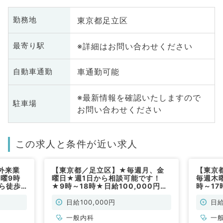
東京都足立区
勤務地
※詳細はお問い合わせください
最寄り駅
車通勤可能
自動車通勤
※最新情報を確認いたしますので
駐車場
お問い合わせください
この求人と条件が近い求人
外来業
【東京都／足立区】★毎週月、金
【東京
土曜9時
曜日★週1日から相談可能です！
毎週木
ら徒歩
★9時～18時★日給100,000円★
時～1
常勤）
訪問診療のお仕事です！（一般内科
非常勤
／非常勤）
日給100,000円
日給
一般内科
一