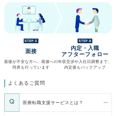
STEP.5
STEP.6
内定・入職
面接
アフターフォロー
面接が不安な方へ、
面接への
年収交渉や
入社日調整まで、
同席も
行っています
内定後もバックアップ
よくあるご質問
医療転職支援サービスとは？