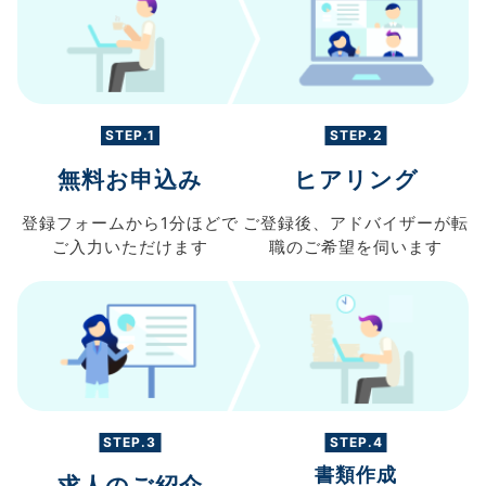
STEP.1
STEP.2
無料お申込み
ヒアリング
登録フォームから
1分ほどで
ご登録後、
アドバイザーが転
ご入力
いただけます
職の
ご希望を伺います
STEP.3
STEP.4
書類作成
求人のご紹介