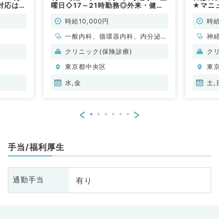
対応はご
曜日◇17～21時勤務◎外来・健診
★マニ
常勤）
のお仕事です（内科系／非常勤）
来案件
時給1
時給10,000円
時給
一般内科、循環器内科、内分泌・
神
代謝内科、腎臓内科
ル
クリニック(保険診療)
ク
整
東京都中央区
東
脳
管
水,金
土,
器
眼
<
>
放
科
人
手当/福利厚生
科
化
臓
有り
通勤手当
科
科
皮
科