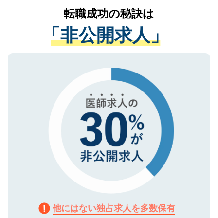
提供することは一切ありません。また弊社
かがいして、現在の医療機関の状況や紹介
転職成功の秘訣は
は、個人情報の取り扱いについての厳密な
経験をまじえながら、適切なアドバイスを
管理基準を満たした事業者のみに付与され
「非公開求人」
させていただきます。すぐにご転職をされ
る、プライバシーマークを取得済みです。
ない方には、長期的なサポートが可能です
ご登録いただいた個人情報は、SSL（デー
ので、まずはご登録ください。
タ暗号化）によって保護されていますの
で、機密保持に関してもご安心ください。
他にはない独占求人を多数保有