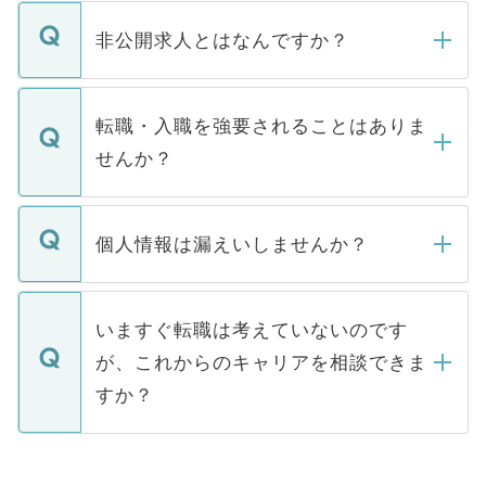
ご登録いただきましたら、弊社担当者がご
登録内容を確認し、その後メールもしくは
非公開求人とはなんですか？
お電話にて次のステップのご案内をいたし
ます。通常、5営業日以内にはご連絡をせて
マイナビDOCTORで取り扱っている求人の
いただきますので、しばらくお待ちくださ
うち約3割は、Webサイトからご覧いただ
転職・入職を強要されることはありま
い。
けない「非公開求人」です。非公開求人は
せんか？
下記の理由によって、一般には公開してい
ません。
転職・入職を強要することは一切ありませ
ん。また、仮に応募先から内定をいただい
個人情報は漏えいしませんか？
■応募殺到を避けるため 人気のある医療機
たとしても、ご本人が納得しない限り、内
関を公にしてしまうと、応募が殺到する場
定を承諾する必要はありません。内定先へ
個人情報が漏えいすることはありませんの
合があります。 選考を効率よく行うため
の辞退の連絡はキャリアパートナーが行い
で、ご安心ください。当サイトからの登録
いますぐ転職は考えていないのです
に、医療機関が求める条件に合った人材の
ますので、ご安心ください。
などで収集したご登録者様の個人情報は、
が、これからのキャリアを相談できま
みを人材紹介会社に依頼するケースが増え
ご本人のキャリアアップおよび転職活動の
ています。
すか？
支援を目的に使用いたします。お預かりし
ているすべての個人データはご本人の許可
お気軽にご相談ください。先生専任のキャ
なく、医療機関側に開示したり、第三者に
リアパートナーが将来のご希望などをおう