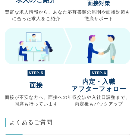
面接対策
豊富な求人情報から、
あなた
応募書類の
添削や面接対策も
に合った求人を
ご紹介
徹底サポート
STEP.5
STEP.6
内定・入職
面接
アフターフォロー
面接が不安な方へ、
面接への
年収交渉や
入社日調整まで、
同席も
行っています
内定後もバックアップ
よくあるご質問