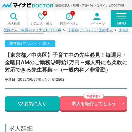
医師の求人・転職・アルバイトはマイナビDOCTOR
0
1
MENU
お気に入り求人
最近見た求人
マイページ
求人検索
医師求人・転職のマイナビDOCTOR
非常勤(アルバイト)医師求人
東京都
非常勤(アルバイト)求人
【東京都／中央区】子育て中の先生必見！毎週月・
金曜日AMのご勤務◎時給1万円～婦人科にも柔軟に
対応できる先生募集～（一般内科／非常勤）
更新日 : 2022/06/07
求人No : 612563
お気に入り
求人を紹介してもらう
求人詳細