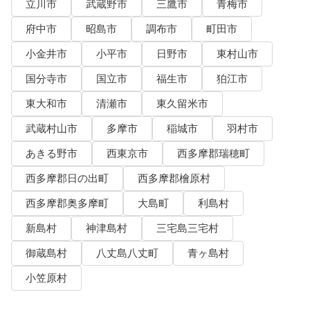
立川市
武蔵野市
三鷹市
青梅市
府中市
昭島市
調布市
町田市
小金井市
小平市
日野市
東村山市
国分寺市
国立市
福生市
狛江市
東大和市
清瀬市
東久留米市
武蔵村山市
多摩市
稲城市
羽村市
あきる野市
西東京市
西多摩郡瑞穂町
西多摩郡日の出町
西多摩郡檜原村
西多摩郡奥多摩町
大島町
利島村
新島村
神津島村
三宅島三宅村
御蔵島村
八丈島八丈町
青ヶ島村
小笠原村