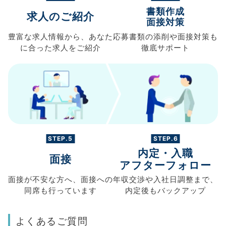
書類作成
求人のご紹介
面接対策
豊富な求人情報から、
あなた
応募書類の
添削や面接対策も
に合った求人を
ご紹介
徹底サポート
STEP.5
STEP.6
内定・入職
面接
アフターフォロー
面接が不安な方へ、
面接への
年収交渉や
入社日調整まで、
同席も
行っています
内定後もバックアップ
よくあるご質問