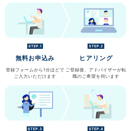
STEP.1
STEP.2
無料お申込み
ヒアリング
登録フォームから
1分ほどで
ご登録後、
アドバイザーが転
ご入力
いただけます
職の
ご希望を伺います
STEP.3
STEP.4