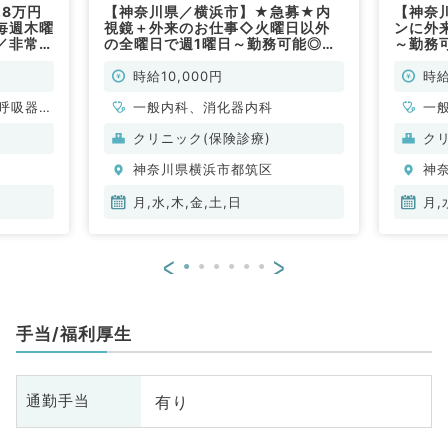
.8万円
【神奈川県／横浜市】★急募★内
【神奈
毎週木曜
視鏡＋外来のお仕事◇火曜日以外
ンに外
／非常
の全曜日で週1曜日～勤務可能◎最
～勤務
低保証時給1万円・歩合制～（消化
歩合制
器内科・消化器外科／非常勤）
す（内
時給10,000円
時給
呼吸器内
一般内科、消化器内科
一
・代謝内
クリニック(保険診療)
ク
神奈川県横浜市都筑区
神
月,水,木,金,土,日
月,
<
>
手当/福利厚生
有り
通勤手当