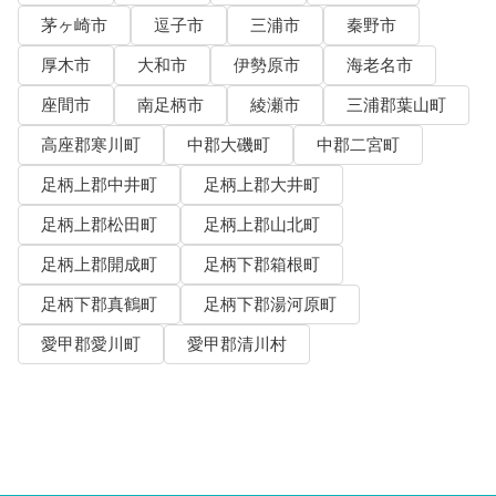
茅ヶ崎市
逗子市
三浦市
秦野市
厚木市
大和市
伊勢原市
海老名市
座間市
南足柄市
綾瀬市
三浦郡葉山町
高座郡寒川町
中郡大磯町
中郡二宮町
足柄上郡中井町
足柄上郡大井町
足柄上郡松田町
足柄上郡山北町
足柄上郡開成町
足柄下郡箱根町
足柄下郡真鶴町
足柄下郡湯河原町
愛甲郡愛川町
愛甲郡清川村