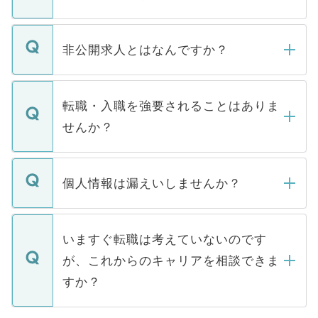
ご登録いただきましたら、弊社担当者がご
登録内容を確認し、その後メールもしくは
非公開求人とはなんですか？
お電話にて次のステップのご案内をいたし
ます。通常、5営業日以内にはご連絡をせて
マイナビDOCTORで取り扱っている求人の
いただきますので、しばらくお待ちくださ
うち約3割は、Webサイトからご覧いただ
転職・入職を強要されることはありま
い。
けない「非公開求人」です。非公開求人は
せんか？
下記の理由によって、一般には公開してい
ません。
転職・入職を強要することは一切ありませ
ん。また、仮に応募先から内定をいただい
個人情報は漏えいしませんか？
■応募殺到を避けるため 人気のある医療機
たとしても、ご本人が納得しない限り、内
関を公にしてしまうと、応募が殺到する場
定を承諾する必要はありません。内定先へ
個人情報が漏えいすることはありませんの
合があります。 選考を効率よく行うため
の辞退の連絡はキャリアパートナーが行い
で、ご安心ください。当サイトからの登録
いますぐ転職は考えていないのです
に、医療機関が求める条件に合った人材の
ますので、ご安心ください。
などで収集したご登録者様の個人情報は、
が、これからのキャリアを相談できま
みを人材紹介会社に依頼するケースが増え
ご本人のキャリアアップおよび転職活動の
ています。
すか？
支援を目的に使用いたします。お預かりし
ているすべての個人データはご本人の許可
お気軽にご相談ください。先生専任のキャ