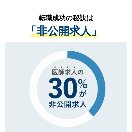
なく、医療機関側に開示したり、第三者に
リアパートナーが将来のご希望などをおう
提供することは一切ありません。また弊社
かがいして、現在の医療機関の状況や紹介
転職成功の秘訣は
は、個人情報の取り扱いについての厳密な
経験をまじえながら、適切なアドバイスを
管理基準を満たした事業者のみに付与され
「非公開求人」
させていただきます。すぐにご転職をされ
る、プライバシーマークを取得済みです。
ない方には、長期的なサポートが可能です
ご登録いただいた個人情報は、SSL（デー
ので、まずはご登録ください。
タ暗号化）によって保護されていますの
で、機密保持に関してもご安心ください。