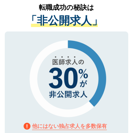
かがいして、現在の医療機関の状況や紹介
転職成功の秘訣は
は、個人情報の取り扱いについての厳密な
経験をまじえながら、適切なアドバイスを
管理基準を満たした事業者のみに付与され
「非公開求人」
させていただきます。すぐにご転職をされ
る、プライバシーマークを取得済みです。
ない方には、長期的なサポートが可能です
ご登録いただいた個人情報は、SSL（デー
ので、まずはご登録ください。
タ暗号化）によって保護されていますの
で、機密保持に関してもご安心ください。
他にはない独占求人を多数保有