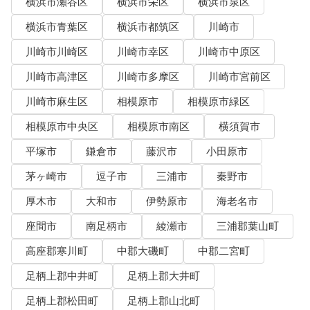
横浜市瀬谷区
横浜市栄区
横浜市泉区
横浜市青葉区
横浜市都筑区
川崎市
川崎市川崎区
川崎市幸区
川崎市中原区
川崎市高津区
川崎市多摩区
川崎市宮前区
川崎市麻生区
相模原市
相模原市緑区
相模原市中央区
相模原市南区
横須賀市
平塚市
鎌倉市
藤沢市
小田原市
茅ヶ崎市
逗子市
三浦市
秦野市
厚木市
大和市
伊勢原市
海老名市
座間市
南足柄市
綾瀬市
三浦郡葉山町
高座郡寒川町
中郡大磯町
中郡二宮町
足柄上郡中井町
足柄上郡大井町
足柄上郡松田町
足柄上郡山北町