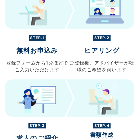
STEP.1
STEP.2
無料お申込み
ヒアリング
登録フォームから
1分ほどで
ご登録後、
アドバイザーが転
ご入力
いただけます
職の
ご希望を伺います
STEP.3
STEP.4
書類作成
求人のご紹介