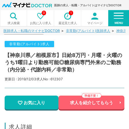
医師の求人・転職・アルバイトはマイナビDOCTOR
0
1
MENU
お気に入り求人
最近見た求人
マイページ
求人検索
医師求人・転職のマイナビDOCTOR
非常勤(アルバイト)医師求人
神奈川
非常勤(アルバイト)求人
【神奈川県／相模原市】日給8万円・月曜・火曜の
うち1曜日より勤務可能◎糖尿病専門外来のご勤務
（内分泌・代謝内科／非常勤）
更新日 : 2019/12/03
求人No : 612307
お気に入り
求人を紹介してもらう
求人詳細