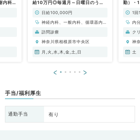
謝内科／
給10万円◎毎週月～日曜日のうち1
勤）・1
曜日からご勤務可能◇施設往診メ
防接種
インの訪問診療のアルバイト◇ド
糖尿病
日給100,000円
1回
ライバー・看護師も同行します!
（一般内科／非常勤）
神経内科、一般内科、循環器内
内
科、呼吸器内科、消化器内科、内
訪問診療
ク
分泌・代謝内科、老年内科
神奈川県相模原市中央区
神
月,火,水,木,金,土,日
土
<
>
手当/福利厚生
有り
通勤手当