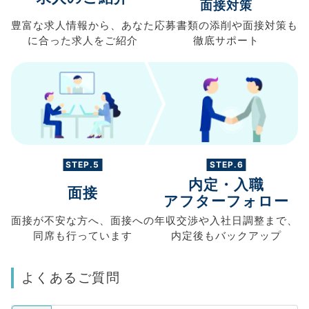
面接対策
豊富な求人情報から、
あなた
応募書類の
添削や面接対策も
に合った求人を
ご紹介
徹底サポート
STEP.5
STEP.6
内定・入職
面接
アフターフォロー
面接が不安な方へ、
面接への
年収交渉や
入社日調整まで、
同席も
行っています
内定後もバックアップ
よくあるご質問