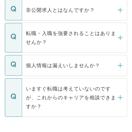
ご登録いただきましたら、弊社担当者がご
登録内容を確認し、その後メールもしくは
非公開求人とはなんですか？
お電話にて次のステップのご案内をいたし
ます。通常、5営業日以内にはご連絡をせて
マイナビDOCTORで取り扱っている求人の
いただきますので、しばらくお待ちくださ
うち約3割は、Webサイトからご覧いただ
転職・入職を強要されることはありま
い。
けない「非公開求人」です。非公開求人は
せんか？
下記の理由によって、一般には公開してい
ません。
転職・入職を強要することは一切ありませ
ん。また、仮に応募先から内定をいただい
個人情報は漏えいしませんか？
■応募殺到を避けるため 人気のある医療機
たとしても、ご本人が納得しない限り、内
関を公にしてしまうと、応募が殺到する場
定を承諾する必要はありません。内定先へ
個人情報が漏えいすることはありませんの
合があります。 選考を効率よく行うため
の辞退の連絡はキャリアパートナーが行い
で、ご安心ください。当サイトからの登録
いますぐ転職は考えていないのです
に、医療機関が求める条件に合った人材の
ますので、ご安心ください。
などで収集したご登録者様の個人情報は、
が、これからのキャリアを相談できま
みを人材紹介会社に依頼するケースが増え
ご本人のキャリアアップおよび転職活動の
ています。
すか？
支援を目的に使用いたします。お預かりし
ているすべての個人データはご本人の許可
お気軽にご相談ください。先生専任のキャ
なく、医療機関側に開示したり、第三者に
リアパートナーが将来のご希望などをおう
提供することは一切ありません。また弊社