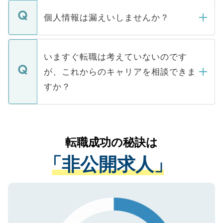
転職・入職を強要することは一切ありませ
ん。また、仮に応募先から内定をいただい
個人情報は漏えいしませんか？
■応募殺到を避けるため 人気のある医療機
たとしても、ご本人が納得しない限り、内
関を公にしてしまうと、応募が殺到する場
定を承諾する必要はありません。内定先へ
個人情報が漏えいすることはありませんの
合があります。 選考を効率よく行うため
の辞退の連絡はキャリアパートナーが行い
で、ご安心ください。当サイトからの登録
いますぐ転職は考えていないのです
に、医療機関が求める条件に合った人材の
ますので、ご安心ください。
などで収集したご登録者様の個人情報は、
が、これからのキャリアを相談できま
みを人材紹介会社に依頼するケースが増え
ご本人のキャリアアップおよび転職活動の
ています。
すか？
支援を目的に使用いたします。お預かりし
ているすべての個人データはご本人の許可
お気軽にご相談ください。先生専任のキャ
なく、医療機関側に開示したり、第三者に
リアパートナーが将来のご希望などをおう
提供することは一切ありません。また弊社
かがいして、現在の医療機関の状況や紹介
転職成功の秘訣は
は、個人情報の取り扱いについての厳密な
経験をまじえながら、適切なアドバイスを
管理基準を満たした事業者のみに付与され
「非公開求人」
させていただきます。すぐにご転職をされ
る、プライバシーマークを取得済みです。
ない方には、長期的なサポートが可能です
ご登録いただいた個人情報は、SSL（デー
ので、まずはご登録ください。
タ暗号化）によって保護されていますの
で、機密保持に関してもご安心ください。