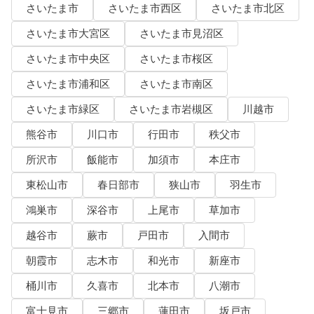
さいたま市
さいたま市西区
さいたま市北区
さいたま市大宮区
さいたま市見沼区
さいたま市中央区
さいたま市桜区
さいたま市浦和区
さいたま市南区
さいたま市緑区
さいたま市岩槻区
川越市
熊谷市
川口市
行田市
秩父市
所沢市
飯能市
加須市
本庄市
東松山市
春日部市
狭山市
羽生市
鴻巣市
深谷市
上尾市
草加市
越谷市
蕨市
戸田市
入間市
朝霞市
志木市
和光市
新座市
桶川市
久喜市
北本市
八潮市
富士見市
三郷市
蓮田市
坂戸市