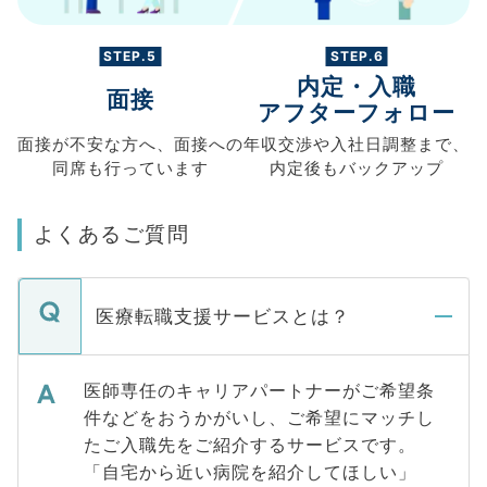
STEP.5
STEP.6
内定・入職
面接
アフターフォロー
面接が不安な方へ、
面接への
年収交渉や
入社日調整まで、
同席も
行っています
内定後もバックアップ
よくあるご質問
医療転職支援サービスとは？
医師専任のキャリアパートナーがご希望条
件などをおうかがいし、ご希望にマッチし
たご入職先をご紹介するサービスです。
「自宅から近い病院を紹介してほしい」