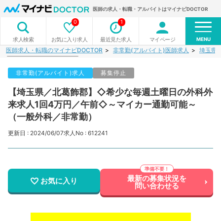
医師の求人・転職・アルバイトはマイナビDOCTOR
0
1
MENU
お気に入り求人
最近見た求人
マイページ
求人検索
医師求人・転職のマイナビDOCTOR
非常勤(アルバイト)医師求人
埼玉県
非常勤(アルバイト)求人
募集停止
【埼玉県／北葛飾郡】◇希少な毎週土曜日の外科外
来求人1回4万円／午前◇～マイカー通勤可能～
（一般外科／非常勤）
更新日 : 2024/06/07
求人No : 612241
最新の募集状況を
お気に入り
問い合わせる