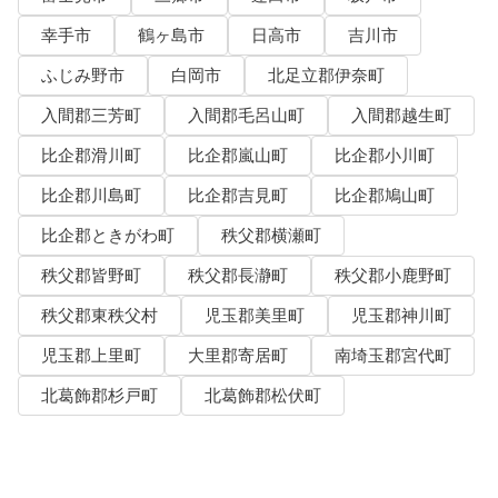
幸手市
鶴ヶ島市
日高市
吉川市
ふじみ野市
白岡市
北足立郡伊奈町
入間郡三芳町
入間郡毛呂山町
入間郡越生町
比企郡滑川町
比企郡嵐山町
比企郡小川町
比企郡川島町
比企郡吉見町
比企郡鳩山町
比企郡ときがわ町
秩父郡横瀬町
秩父郡皆野町
秩父郡長瀞町
秩父郡小鹿野町
秩父郡東秩父村
児玉郡美里町
児玉郡神川町
児玉郡上里町
大里郡寄居町
南埼玉郡宮代町
北葛飾郡杉戸町
北葛飾郡松伏町