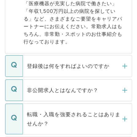
「医療機器が充実した病院で働きたい」
「年収1,500万円以上の病院を探してい
る」など、さまざまなご要望をキャリアパ
ートナーにお伝えください。常勤求人はも
ちろん、非常勤・スポットのお仕事紹介も
行なっております。
登録後は何をすればよいのですか
ご登録いただきましたら、弊社担当者がご
登録内容を確認し、その後メールもしくは
非公開求人とはなんですか？
お電話にて次のステップのご案内をいたし
ます。通常、5営業日以内にはご連絡をせて
マイナビDOCTORで取り扱っている求人の
いただきますので、しばらくお待ちくださ
うち約3割は、Webサイトからご覧いただ
転職・入職を強要されることはありま
い。
けない「非公開求人」です。非公開求人は
せんか？
下記の理由によって、一般には公開してい
ません。