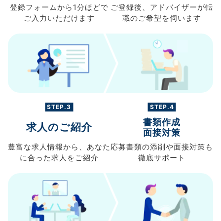
登録フォームから
1分ほどで
ご登録後、
アドバイザーが転
ご入力
いただけます
職の
ご希望を伺います
STEP.3
STEP.4
書類作成
求人のご紹介
面接対策
豊富な求人情報から、
あなた
応募書類の
添削や面接対策も
に合った求人を
ご紹介
徹底サポート