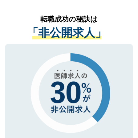
なく、医療機関側に開示したり、第三者に
リアパートナーが将来のご希望などをおう
提供することは一切ありません。また弊社
かがいして、現在の医療機関の状況や紹介
転職成功の秘訣は
は、個人情報の取り扱いについての厳密な
経験をまじえながら、適切なアドバイスを
管理基準を満たした事業者のみに付与され
「非公開求人」
させていただきます。すぐにご転職をされ
る、プライバシーマークを取得済みです。
ない方には、長期的なサポートが可能です
ご登録いただいた個人情報は、SSL（デー
ので、まずはご登録ください。
タ暗号化）によって保護されていますの
で、機密保持に関してもご安心ください。