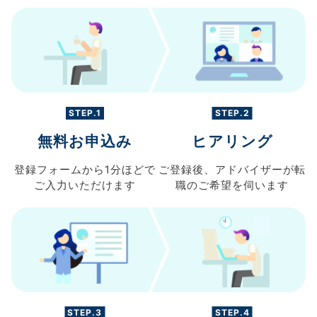
STEP.1
STEP.2
無料お申込み
ヒアリング
登録フォームから
1分ほどで
ご登録後、
アドバイザーが転
ご入力
いただけます
職の
ご希望を伺います
STEP.3
STEP.4