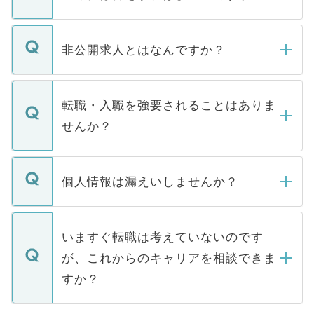
ご登録いただきましたら、弊社担当者がご
登録内容を確認し、その後メールもしくは
非公開求人とはなんですか？
お電話にて次のステップのご案内をいたし
ます。通常、5営業日以内にはご連絡をせて
マイナビDOCTORで取り扱っている求人の
いただきますので、しばらくお待ちくださ
うち約3割は、Webサイトからご覧いただ
転職・入職を強要されることはありま
い。
けない「非公開求人」です。非公開求人は
せんか？
下記の理由によって、一般には公開してい
ません。
転職・入職を強要することは一切ありませ
ん。また、仮に応募先から内定をいただい
個人情報は漏えいしませんか？
■応募殺到を避けるため 人気のある医療機
たとしても、ご本人が納得しない限り、内
関を公にしてしまうと、応募が殺到する場
定を承諾する必要はありません。内定先へ
個人情報が漏えいすることはありませんの
合があります。 選考を効率よく行うため
の辞退の連絡はキャリアパートナーが行い
で、ご安心ください。当サイトからの登録
いますぐ転職は考えていないのです
に、医療機関が求める条件に合った人材の
ますので、ご安心ください。
などで収集したご登録者様の個人情報は、
が、これからのキャリアを相談できま
みを人材紹介会社に依頼するケースが増え
ご本人のキャリアアップおよび転職活動の
ています。
すか？
支援を目的に使用いたします。お預かりし
ているすべての個人データはご本人の許可
お気軽にご相談ください。先生専任のキャ