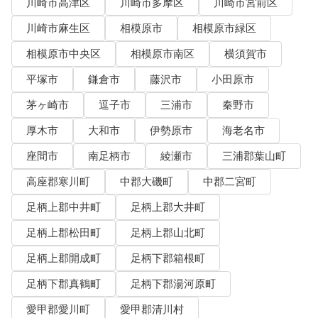
川崎市高津区
川崎市多摩区
川崎市宮前区
川崎市麻生区
相模原市
相模原市緑区
相模原市中央区
相模原市南区
横須賀市
平塚市
鎌倉市
藤沢市
小田原市
茅ヶ崎市
逗子市
三浦市
秦野市
厚木市
大和市
伊勢原市
海老名市
座間市
南足柄市
綾瀬市
三浦郡葉山町
高座郡寒川町
中郡大磯町
中郡二宮町
足柄上郡中井町
足柄上郡大井町
足柄上郡松田町
足柄上郡山北町
足柄上郡開成町
足柄下郡箱根町
足柄下郡真鶴町
足柄下郡湯河原町
愛甲郡愛川町
愛甲郡清川村