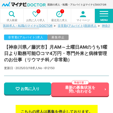
医師の求人・転職・アルバイトはマイナビDOCTOR
0
1
MENU
お気に入り求人
最近見た求人
マイページ
求人検索
医師求人・転職のマイナビDOCTOR
非常勤(アルバイト)医師求人
神奈川
非常勤(アルバイト)求人
募集停止
【神奈川県／藤沢市】月AM～土曜日AMのうち1曜
日より勤務可能◎コマ4万円・専門外来と病棟管理
のお仕事（リウマチ科／非常勤）
更新日 : 2025/03/18
求人No : 612150
最新の募集状況を
お気に入り
問い合わせる
こちらの求人は募集を停止しております。