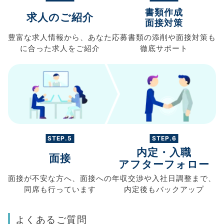
書類作成
求人のご紹介
面接対策
豊富な求人情報から、
あなた
応募書類の
添削や面接対策も
に合った求人を
ご紹介
徹底サポート
STEP.5
STEP.6
内定・入職
面接
アフターフォロー
面接が不安な方へ、
面接への
年収交渉や
入社日調整まで、
同席も
行っています
内定後もバックアップ
よくあるご質問