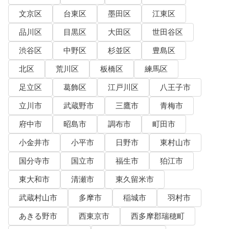
文京区
台東区
墨田区
江東区
品川区
目黒区
大田区
世田谷区
渋谷区
中野区
杉並区
豊島区
北区
荒川区
板橋区
練馬区
足立区
葛飾区
江戸川区
八王子市
立川市
武蔵野市
三鷹市
青梅市
府中市
昭島市
調布市
町田市
小金井市
小平市
日野市
東村山市
国分寺市
国立市
福生市
狛江市
東大和市
清瀬市
東久留米市
武蔵村山市
多摩市
稲城市
羽村市
あきる野市
西東京市
西多摩郡瑞穂町