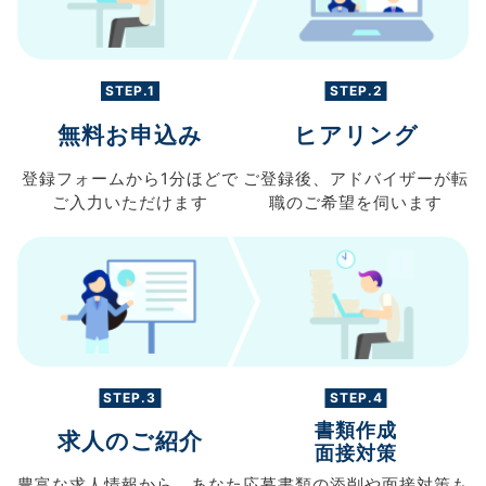
STEP.1
STEP.2
無料お申込み
ヒアリング
登録フォームから
1分ほどで
ご登録後、
アドバイザーが転
ご入力
いただけます
職の
ご希望を伺います
STEP.3
STEP.4
書類作成
求人のご紹介
面接対策
豊富な求人情報から、
あなた
応募書類の
添削や面接対策も