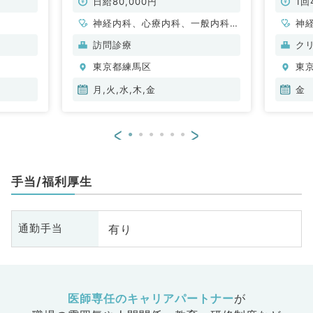
経内科
日給80,000円
1回
神経内科、心療内科、一般内科、
神
循環器内科、呼吸器内科、消化器
訪問診療
ク
内科、内分泌・代謝内科、腎臓内
東京都練馬区
東
科、老年内科、膠原病科
月,火,水,木,金
金
<
>
手当/福利厚生
有り
通勤手当
医師専任のキャリアパートナー
が