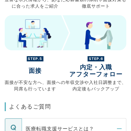
に合った求人を
ご紹介
徹底サポート
STEP.5
STEP.6
内定・入職
面接
アフターフォロー
面接が不安な方へ、
面接への
年収交渉や
入社日調整まで、
同席も
行っています
内定後もバックアップ
よくあるご質問
医療転職支援サービスとは？