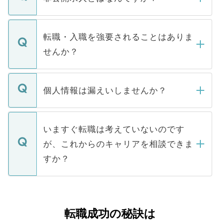
お電話にて次のステップのご案内をいたし
ます。通常、5営業日以内にはご連絡をせて
マイナビDOCTORで取り扱っている求人の
いただきますので、しばらくお待ちくださ
うち約3割は、Webサイトからご覧いただ
転職・入職を強要されることはありま
い。
けない「非公開求人」です。非公開求人は
せんか？
下記の理由によって、一般には公開してい
ません。
転職・入職を強要することは一切ありませ
ん。また、仮に応募先から内定をいただい
個人情報は漏えいしませんか？
■応募殺到を避けるため 人気のある医療機
たとしても、ご本人が納得しない限り、内
関を公にしてしまうと、応募が殺到する場
定を承諾する必要はありません。内定先へ
個人情報が漏えいすることはありませんの
合があります。 選考を効率よく行うため
の辞退の連絡はキャリアパートナーが行い
で、ご安心ください。当サイトからの登録
いますぐ転職は考えていないのです
に、医療機関が求める条件に合った人材の
ますので、ご安心ください。
などで収集したご登録者様の個人情報は、
が、これからのキャリアを相談できま
みを人材紹介会社に依頼するケースが増え
ご本人のキャリアアップおよび転職活動の
ています。
すか？
支援を目的に使用いたします。お預かりし
ているすべての個人データはご本人の許可
お気軽にご相談ください。先生専任のキャ
なく、医療機関側に開示したり、第三者に
リアパートナーが将来のご希望などをおう
提供することは一切ありません。また弊社
かがいして、現在の医療機関の状況や紹介
転職成功の秘訣は
は、個人情報の取り扱いについての厳密な
経験をまじえながら、適切なアドバイスを