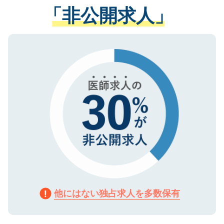
管理基準を満たした事業者のみに付与され
「非公開求人」
させていただきます。すぐにご転職をされ
る、プライバシーマークを取得済みです。
ない方には、長期的なサポートが可能です
ご登録いただいた個人情報は、SSL（デー
ので、まずはご登録ください。
タ暗号化）によって保護されていますの
で、機密保持に関してもご安心ください。
他にはない独占求人を多数保有