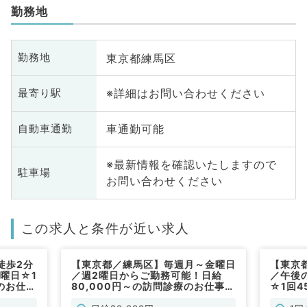
勤務地
東京都練馬区
勤務地
※詳細はお問い合わせください
最寄り駅
車通勤可能
自動車通勤
※最新情報を確認いたしますので
駐車場
お問い合わせください
この求人と条件が近い求人
徒歩2分
【東京都／練馬区】毎週月～金曜日
【東京
金曜日☆1
／週2曜日からご勤務可能！日給
／午後
のお仕事
80,000円～の訪問診療のお仕事で
☆1回4
）
す（一般内科／非常勤）
診・人