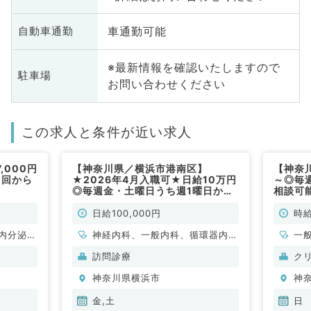
車通勤可能
自動車通勤
※最新情報を確認いたしますので
駐車場
お問い合わせください
この求人と条件が近い求人
,000円
【神奈川県／横浜市港南区】
【神奈川
1回から
★2026年4月入職可★日給10万円
～◎毎
）
◎毎週金・土曜日うち週1曜日から
相談可
相談可能／9時～18時／外来・訪問
診療のお仕事◆専攻医の先生も応
日給100,000円
時給
相談◎（内科系／非常勤）
内分泌・
神経内科、一般内科、循環器内
一
科、呼吸器内科、消化器内科、内
代
訪問診療
ク
分泌・代謝内科、腎臓内科、老年
神奈川県横浜市
神
内科、血液内科
金,土
日