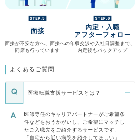
STEP.5
STEP.6
内定・入職
面接
アフターフォロー
面接が不安な方へ、
面接への
年収交渉や
入社日調整まで、
同席も
行っています
内定後もバックアップ
よくあるご質問
医療転職支援サービスとは？
医師専任のキャリアパートナーがご希望条
件などをおうかがいし、ご希望にマッチし
たご入職先をご紹介するサービスです。
「自宅から近い病院を紹介してほしい」