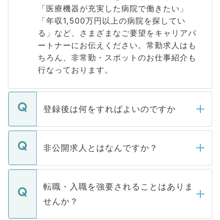
「医療機器が充実した病院で働きたい」
「年収1,500万円以上の病院を探してい
る」など、さまざまなご要望をキャリアパ
ートナーにお伝えください。常勤求人はも
ちろん、非常勤・スポットのお仕事紹介も
行なっております。
登録後は何をすればよいのですか
ご登録いただきましたら、弊社担当者がご
登録内容を確認し、その後メールもしくは
非公開求人とはなんですか？
お電話にて次のステップのご案内をいたし
ます。通常、5営業日以内にはご連絡をせて
マイナビDOCTORで取り扱っている求人の
いただきますので、しばらくお待ちくださ
うち約3割は、Webサイトからご覧いただ
転職・入職を強要されることはありま
い。
けない「非公開求人」です。非公開求人は
せんか？
下記の理由によって、一般には公開してい