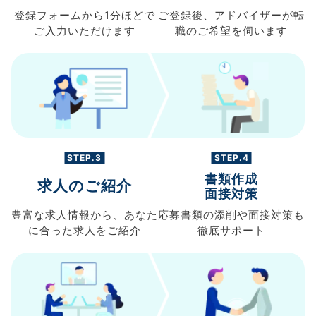
登録フォームから
1分ほどで
ご登録後、
アドバイザーが転
ご入力
いただけます
職の
ご希望を伺います
STEP.3
STEP.4
書類作成
求人のご紹介
面接対策
豊富な求人情報から、
あなた
応募書類の
添削や面接対策も
に合った求人を
ご紹介
徹底サポート