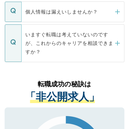
ません。
転職・入職を強要することは一切ありませ
ん。また、仮に応募先から内定をいただい
個人情報は漏えいしませんか？
■応募殺到を避けるため 人気のある医療機
たとしても、ご本人が納得しない限り、内
関を公にしてしまうと、応募が殺到する場
定を承諾する必要はありません。内定先へ
個人情報が漏えいすることはありませんの
合があります。 選考を効率よく行うため
の辞退の連絡はキャリアパートナーが行い
で、ご安心ください。当サイトからの登録
いますぐ転職は考えていないのです
に、医療機関が求める条件に合った人材の
ますので、ご安心ください。
などで収集したご登録者様の個人情報は、
が、これからのキャリアを相談できま
みを人材紹介会社に依頼するケースが増え
ご本人のキャリアアップおよび転職活動の
ています。
すか？
支援を目的に使用いたします。お預かりし
ているすべての個人データはご本人の許可
お気軽にご相談ください。先生専任のキャ
なく、医療機関側に開示したり、第三者に
リアパートナーが将来のご希望などをおう
提供することは一切ありません。また弊社
かがいして、現在の医療機関の状況や紹介
転職成功の秘訣は
は、個人情報の取り扱いについての厳密な
経験をまじえながら、適切なアドバイスを
管理基準を満たした事業者のみに付与され
「非公開求人」
させていただきます。すぐにご転職をされ
る、プライバシーマークを取得済みです。
ない方には、長期的なサポートが可能です
ご登録いただいた個人情報は、SSL（デー
ので、まずはご登録ください。
タ暗号化）によって保護されていますの
で、機密保持に関してもご安心ください。