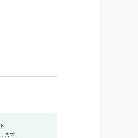
係、
します。