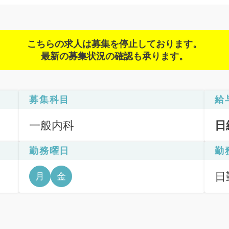
こちらの求人は募集を停止しております。
最新の募集状況の確認も承ります。
募集科目
給
一般内科
日
勤務曜日
勤
日
月
金
12