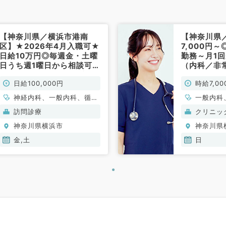
【神奈川県／横浜市港南
【神奈川県
区】★2026年4月入職可★
7,000円
日給10万円◎毎週金・土曜
勤務～月1
日うち週1曜日から相談可能
（内科／非
／9時～18時／外来・訪問
日給100,000円
時給7,00
診療のお仕事◆専攻医の先
生も応相談◎（内科系／非
神経内科、一般内科、循環
一般内科
常勤）
器内科、呼吸器内科、消化
分泌・代
訪問診療
クリニッ
器内科、内分泌・代謝内
神奈川県横浜市
神奈川県
科、腎臓内科、老年内科、
血液内科
金,土
日