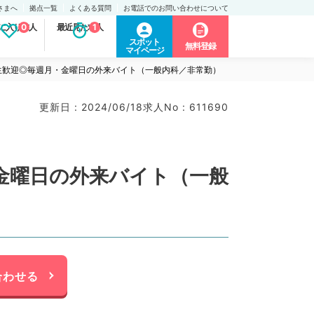
さまへ
拠点一覧
よくある質問
お電話でのお問い合わせについて
に入り求人
0
最近見た求人
1
スポット
無料登録
マイページ
生歓迎◎毎週月・金曜日の外来バイト（一般内科／非常勤）
更新日 : 2024/06/18
求人No : 611690
金曜日の外来バイト（一般
合わせる