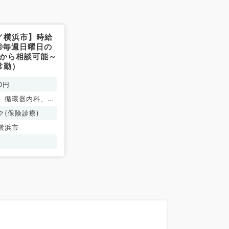
／横浜市】時給
～◎毎週日曜日の
回から相談可能～
常勤）
0円
、循環器内科、内
謝内科
ク(保険診療)
横浜市