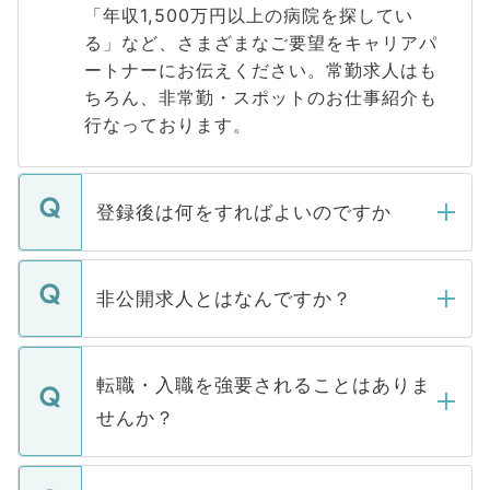
「年収1,500万円以上の病院を探してい
る」など、さまざまなご要望をキャリアパ
ートナーにお伝えください。常勤求人はも
ちろん、非常勤・スポットのお仕事紹介も
行なっております。
登録後は何をすればよいのですか
ご登録いただきましたら、弊社担当者がご
登録内容を確認し、その後メールもしくは
非公開求人とはなんですか？
お電話にて次のステップのご案内をいたし
ます。通常、5営業日以内にはご連絡をせて
マイナビDOCTORで取り扱っている求人の
いただきますので、しばらくお待ちくださ
うち約3割は、Webサイトからご覧いただ
転職・入職を強要されることはありま
い。
けない「非公開求人」です。非公開求人は
せんか？
下記の理由によって、一般には公開してい
ません。
転職・入職を強要することは一切ありませ