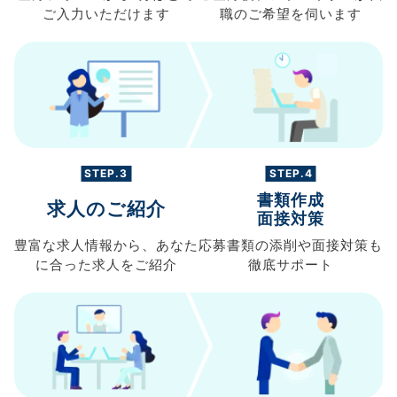
ご入力
いただけます
職の
ご希望を伺います
STEP.3
STEP.4
書類作成
求人のご紹介
面接対策
豊富な求人情報から、
あなた
応募書類の
添削や面接対策も
に合った求人を
ご紹介
徹底サポート