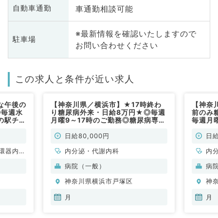
車通勤相談可能
自動車通勤
※最新情報を確認いたしますので
駐車場
お問い合わせください
この求人と条件が近い求人
な午後の
【神奈川県／横浜市】★17時終わ
【神奈
◎毎週水
り糖尿病外来・日給8万円★◎毎週
前のみ
の駅チカ
月曜9～17時のご勤務◎糖尿病専門
毎週月
勤）
外来にてお力をお貸しください～基
外来に
本糖尿病症例のみをお任せ～（内分
本糖尿
日給80,000円
日給
泌・代謝内科／非常勤）
泌・代
環器内
内分泌・代謝内科
内
内科、内
病院（一般）
病
科、老年
神奈川県横浜市戸塚区
神
月
月