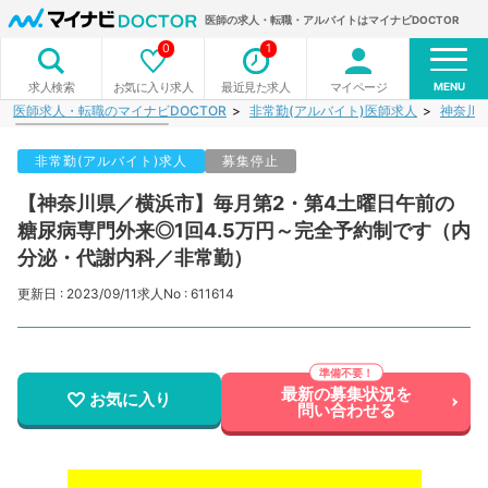
医師の求人・転職・アルバイトはマイナビDOCTOR
0
1
MENU
お気に入り求人
最近見た求人
マイページ
求人検索
医師求人・転職のマイナビDOCTOR
非常勤(アルバイト)医師求人
神奈川
非常勤(アルバイト)求人
募集停止
【神奈川県／横浜市】毎月第2・第4土曜日午前の
糖尿病専門外来◎1回4.5万円～完全予約制です（内
分泌・代謝内科／非常勤）
更新日 : 2023/09/11
求人No : 611614
最新の募集状況を
お気に入り
問い合わせる