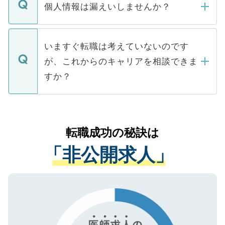
ん。また、仮に応募先から内定をいただい
個人情報は漏えいしませんか？
■応募殺到を避けるため 人気のある医療機
たとしても、ご本人が納得しない限り、内
関を公にしてしまうと、応募が殺到する場
定を承諾する必要はありません。内定先へ
個人情報が漏えいすることはありませんの
合があります。 選考を効率よく行うため
の辞退の連絡はキャリアパートナーが行い
で、ご安心ください。当サイトからの登録
いますぐ転職は考えていないのです
に、医療機関が求める条件に合った人材の
ますので、ご安心ください。
などで収集したご登録者様の個人情報は、
が、これからのキャリアを相談できま
みを人材紹介会社に依頼するケースが増え
ご本人のキャリアアップおよび転職活動の
ています。
すか？
支援を目的に使用いたします。お預かりし
ているすべての個人データはご本人の許可
お気軽にご相談ください。先生専任のキャ
なく、医療機関側に開示したり、第三者に
リアパートナーが将来のご希望などをおう
提供することは一切ありません。また弊社
かがいして、現在の医療機関の状況や紹介
転職成功の秘訣は
は、個人情報の取り扱いについての厳密な
経験をまじえながら、適切なアドバイスを
管理基準を満たした事業者のみに付与され
「非公開求人」
させていただきます。すぐにご転職をされ
る、プライバシーマークを取得済みです。
ない方には、長期的なサポートが可能です
ご登録いただいた個人情報は、SSL（デー
ので、まずはご登録ください。
タ暗号化）によって保護されていますの
で、機密保持に関してもご安心ください。