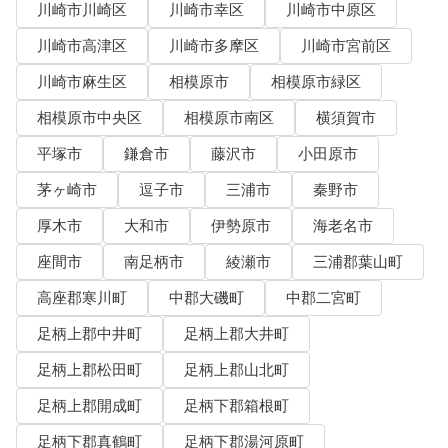
川崎市川崎区
川崎市幸区
川崎市中原区
川崎市高津区
川崎市多摩区
川崎市宮前区
川崎市麻生区
相模原市
相模原市緑区
相模原市中央区
相模原市南区
横須賀市
平塚市
鎌倉市
藤沢市
小田原市
茅ヶ崎市
逗子市
三浦市
秦野市
厚木市
大和市
伊勢原市
海老名市
座間市
南足柄市
綾瀬市
三浦郡葉山町
高座郡寒川町
中郡大磯町
中郡二宮町
足柄上郡中井町
足柄上郡大井町
足柄上郡松田町
足柄上郡山北町
足柄上郡開成町
足柄下郡箱根町
足柄下郡真鶴町
足柄下郡湯河原町