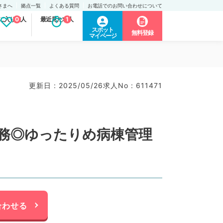
さまへ
拠点一覧
よくある質問
お電話でのお問い合わせについて
に入り求人
0
最近見た求人
1
スポット
無料登録
マイページ
更新日 : 2025/05/26
求人No : 611471
勤務◎ゆったりめ病棟管理
合わせる