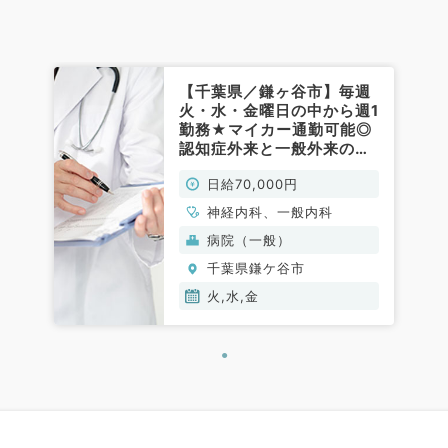
【千葉県／鎌ヶ谷市】毎週
火・水・金曜日の中から週1
勤務★マイカー通勤可能◎
認知症外来と一般外来のお
仕事です！日給7万円～
日給70,000円
★（神経内科・一般内科／
非常勤）
神経内科、一般内科
病院（一般）
千葉県鎌ケ谷市
火,水,金