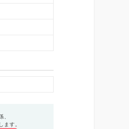
係、
します。