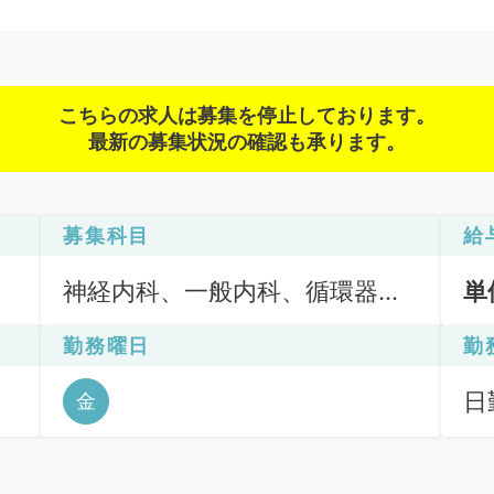
こちらの求人は募集を停止しております。
最新の募集状況の確認も承ります。
募集科目
給
神経内科、一般内科、循環器内
単
科、呼吸器内科、消化器内科、
勤務曜日
勤
内分泌・代謝内科、腎臓内科、
老年内科
日
金