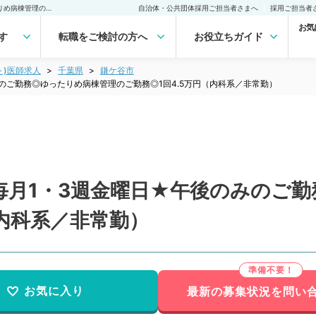
【千葉県／鎌ヶ谷市】★毎月1・3週金曜日★午後のみのご勤務◎ゆったりめ病棟管理のご勤務◎1回4.5万円（内科系／非常勤）非常勤(アルバイト)の求人｜医師の求人・転職・アルバイトは【マイナビDOCTOR】
自治体・公共団体採用ご担当者さまへ
採用ご担当者
お気
す
転職をご検討の方へ
お役立ちガイド
ト)医師求人
千葉県
鎌ケ谷市
のご勤務◎ゆったりめ病棟管理のご勤務◎1回4.5万円（内科系／非常勤）
毎月1・3週金曜日★午後のみのご
（内科系／非常勤）
お気に入り
最新の募集状況を問い