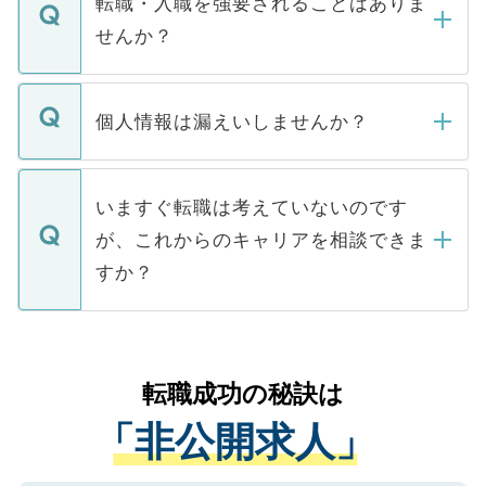
転職・入職を強要されることはありま
い。
けない「非公開求人」です。非公開求人は
せんか？
下記の理由によって、一般には公開してい
ません。
転職・入職を強要することは一切ありませ
ん。また、仮に応募先から内定をいただい
個人情報は漏えいしませんか？
■応募殺到を避けるため 人気のある医療機
たとしても、ご本人が納得しない限り、内
関を公にしてしまうと、応募が殺到する場
定を承諾する必要はありません。内定先へ
個人情報が漏えいすることはありませんの
合があります。 選考を効率よく行うため
の辞退の連絡はキャリアパートナーが行い
で、ご安心ください。当サイトからの登録
いますぐ転職は考えていないのです
に、医療機関が求める条件に合った人材の
ますので、ご安心ください。
などで収集したご登録者様の個人情報は、
が、これからのキャリアを相談できま
みを人材紹介会社に依頼するケースが増え
ご本人のキャリアアップおよび転職活動の
ています。
すか？
支援を目的に使用いたします。お預かりし
ているすべての個人データはご本人の許可
お気軽にご相談ください。先生専任のキャ
なく、医療機関側に開示したり、第三者に
リアパートナーが将来のご希望などをおう
提供することは一切ありません。また弊社
かがいして、現在の医療機関の状況や紹介
転職成功の秘訣は
は、個人情報の取り扱いについての厳密な
経験をまじえながら、適切なアドバイスを
管理基準を満たした事業者のみに付与され
「非公開求人」
させていただきます。すぐにご転職をされ
る、プライバシーマークを取得済みです。
ない方には、長期的なサポートが可能です
ご登録いただいた個人情報は、SSL（デー