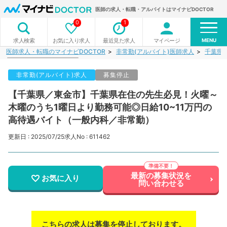
医師の求人・転職・アルバイトはマイナビDOCTOR
0
1
MENU
お気に入り求人
最近見た求人
マイページ
求人検索
医師求人・転職のマイナビDOCTOR
非常勤(アルバイト)医師求人
千葉県
非常勤(アルバイト)求人
募集停止
【千葉県／東金市】千葉県在住の先生必見！火曜～
木曜のうち1曜日より勤務可能◎日給10~11万円の
高待遇バイト（一般内科／非常勤）
更新日 : 2025/07/25
求人No : 611462
最新の募集状況を
お気に入り
問い合わせる
こちらの求人は募集を停止しております。