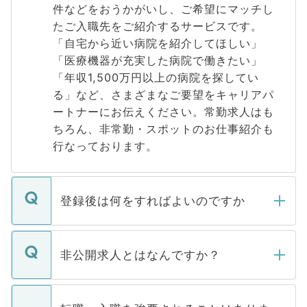
件などをおうかがいし、ご希望にマッチし
たご入職先をご紹介するサービスです。
「自宅から近い病院を紹介してほしい」
「医療機器が充実した病院で働きたい」
「年収1,500万円以上の病院を探してい
る」など、さまざまなご要望をキャリアパ
ートナーにお伝えください。常勤求人はも
ちろん、非常勤・スポットのお仕事紹介も
行なっております。
登録後は何をすればよいのですか
ご登録いただきましたら、弊社担当者がご
登録内容を確認し、その後メールもしくは
非公開求人とはなんですか？
お電話にて次のステップのご案内をいたし
ます。通常、5営業日以内にはご連絡をせて
マイナビDOCTORで取り扱っている求人の
いただきますので、しばらくお待ちくださ
うち約3割は、Webサイトからご覧いただ