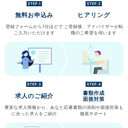
STEP.1
STEP.2
無料お申込み
ヒアリング
登録フォームから
1分ほどで
ご登録後、
アドバイザーが転
ご入力
いただけます
職の
ご希望を伺います
STEP.3
STEP.4
書類作成
求人のご紹介
面接対策
豊富な求人情報から、
あなた
応募書類の
添削や面接対策も
に合った求人を
ご紹介
徹底サポート