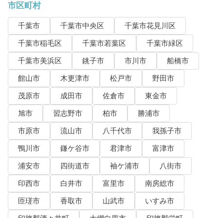
市区町村
千葉市
千葉市中央区
千葉市花見川区
千葉市稲毛区
千葉市若葉区
千葉市緑区
千葉市美浜区
銚子市
市川市
船橋市
館山市
木更津市
松戸市
野田市
茂原市
成田市
佐倉市
東金市
旭市
習志野市
柏市
勝浦市
市原市
流山市
八千代市
我孫子市
鴨川市
鎌ケ谷市
君津市
富津市
浦安市
四街道市
袖ケ浦市
八街市
印西市
白井市
富里市
南房総市
匝瑳市
香取市
山武市
いすみ市