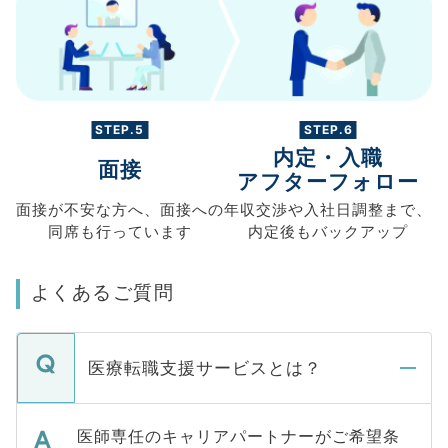
STEP.5
STEP.6
内定・入職
面接
アフターフォロー
面接が不安な方へ、
面接への
年収交渉や
入社日調整まで、
同席も
行っています
内定後もバックアップ
よくあるご質問
医療転職支援サービスとは？
医師専任のキャリアパートナーがご希望条