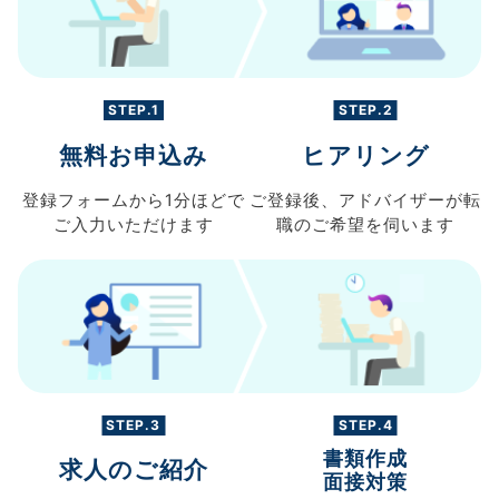
STEP.1
STEP.2
無料お申込み
ヒアリング
登録フォームから
1分ほどで
ご登録後、
アドバイザーが転
ご入力
いただけます
職の
ご希望を伺います
STEP.3
STEP.4
書類作成
求人のご紹介
面接対策