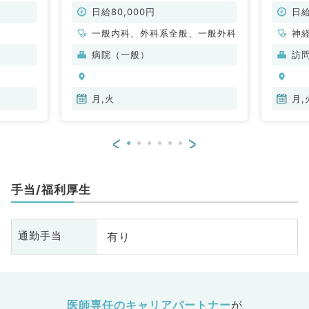
8万で終日勤務！療養が見れれば科
問！◎
目不問（内科系・外科系／非常勤）
／非常
日給80,000円
日給
一般内科、外科系全般、一般外科
神
科
病院（一般）
訪
分
内
月,火
月,
<
>
手当/福利厚生
有り
通勤手当
医師専任のキャリアパートナー
が