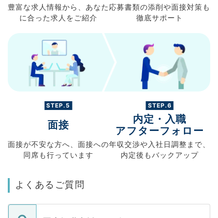
豊富な求人情報から、
あなた
応募書類の
添削や面接対策も
に合った求人を
ご紹介
徹底サポート
STEP.5
STEP.6
内定・入職
面接
アフターフォロー
面接が不安な方へ、
面接への
年収交渉や
入社日調整まで、
同席も
行っています
内定後もバックアップ
よくあるご質問