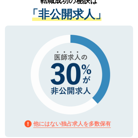
転職成功の秘訣は
は、個人情報の取り扱いについての厳密な
経験をまじえながら、適切なアドバイスを
管理基準を満たした事業者のみに付与され
「非公開求人」
させていただきます。すぐにご転職をされ
る、プライバシーマークを取得済みです。
ない方には、長期的なサポートが可能です
ご登録いただいた個人情報は、SSL（デー
ので、まずはご登録ください。
タ暗号化）によって保護されていますの
で、機密保持に関してもご安心ください。
他にはない独占求人を多数保有