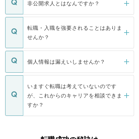
登録内容を確認し、その後メールもしくは
非公開求人とはなんですか？
お電話にて次のステップのご案内をいたし
ます。通常、5営業日以内にはご連絡をせて
マイナビDOCTORで取り扱っている求人の
いただきますので、しばらくお待ちくださ
うち約3割は、Webサイトからご覧いただ
転職・入職を強要されることはありま
い。
けない「非公開求人」です。非公開求人は
せんか？
下記の理由によって、一般には公開してい
ません。
転職・入職を強要することは一切ありませ
ん。また、仮に応募先から内定をいただい
個人情報は漏えいしませんか？
■応募殺到を避けるため 人気のある医療機
たとしても、ご本人が納得しない限り、内
関を公にしてしまうと、応募が殺到する場
定を承諾する必要はありません。内定先へ
個人情報が漏えいすることはありませんの
合があります。 選考を効率よく行うため
の辞退の連絡はキャリアパートナーが行い
で、ご安心ください。当サイトからの登録
いますぐ転職は考えていないのです
に、医療機関が求める条件に合った人材の
ますので、ご安心ください。
などで収集したご登録者様の個人情報は、
が、これからのキャリアを相談できま
みを人材紹介会社に依頼するケースが増え
ご本人のキャリアアップおよび転職活動の
ています。
すか？
支援を目的に使用いたします。お預かりし
ているすべての個人データはご本人の許可
お気軽にご相談ください。先生専任のキャ
なく、医療機関側に開示したり、第三者に
リアパートナーが将来のご希望などをおう
提供することは一切ありません。また弊社
かがいして、現在の医療機関の状況や紹介