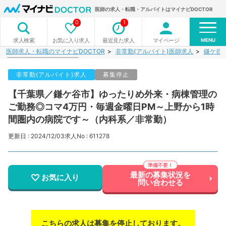
医師の求人・転職・アルバイトはマイナビDOCTOR
0
1
MENU
お気に入り求人
最近見た求人
マイページ
求人検索
医師求人・転職のマイナビDOCTOR
非常勤(アルバイト)医師求人
鎌ケ谷
非常勤(アルバイト)求人
募集停止
【千葉県／鎌ケ谷市】ゆったりめ外来・病棟管理の
ご勤務◎コマ4万円・毎週金曜日PM～上野から1時
間圏内の病院です～（内科系／非常勤）
更新日 : 2024/12/03
求人No : 611278
最新の募集状況を
お気に入り
問い合わせる
こちらの求人は募集を停止しております。