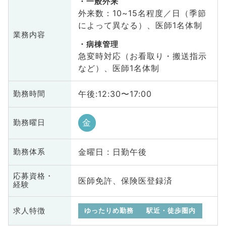
一般外来
外来数：10~15名程度／日（季節
によって異なる）、医師1名体制
業務内容
病棟管理
急変時対応（お看取り・搬送指示
など）、医師1名体制
午後:12:30〜17:00
勤務時間
金
勤務曜日
金曜日 : 日勤午後
勤務体系
応募資格・
医師免許、保険医登録済
経験
求人特徴
ゆったりめ勤務
駅近・徒歩圏内