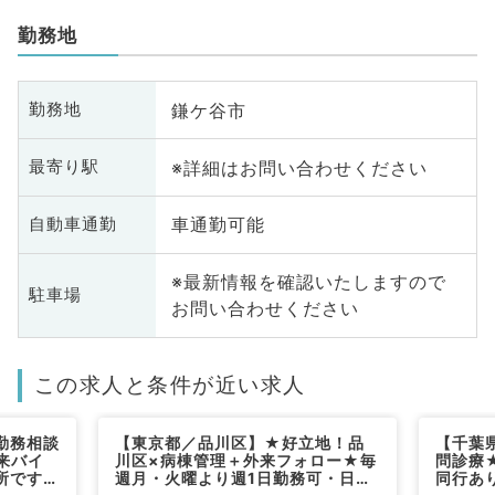
勤務地
鎌ケ谷市
勤務地
※詳細はお問い合わせください
最寄り駅
車通勤可能
自動車通勤
※最新情報を確認いたしますので
駐車場
お問い合わせください
この求人と条件が近い求人
勤務相談
【東京都／品川区】★好立地！品
【千葉
来バイ
川区×病棟管理＋外来フォロー★毎
問診療
所です
週月・火曜より週1日勤務可・日給
同行あ