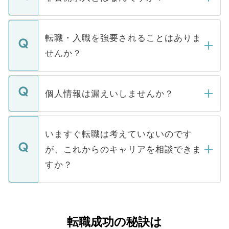
お電話にて次のステップのご案内をいたし
ます。通常、5営業日以内にはご連絡をせて
マイナビDOCTORで取り扱っている求人の
いただきますので、しばらくお待ちくださ
うち約3割は、Webサイトからご覧いただ
転職・入職を強要されることはありま
い。
けない「非公開求人」です。非公開求人は
せんか？
下記の理由によって、一般には公開してい
ません。
転職・入職を強要することは一切ありませ
ん。また、仮に応募先から内定をいただい
個人情報は漏えいしませんか？
■応募殺到を避けるため 人気のある医療機
たとしても、ご本人が納得しない限り、内
関を公にしてしまうと、応募が殺到する場
定を承諾する必要はありません。内定先へ
個人情報が漏えいすることはありませんの
合があります。 選考を効率よく行うため
の辞退の連絡はキャリアパートナーが行い
で、ご安心ください。当サイトからの登録
いますぐ転職は考えていないのです
に、医療機関が求める条件に合った人材の
ますので、ご安心ください。
などで収集したご登録者様の個人情報は、
が、これからのキャリアを相談できま
みを人材紹介会社に依頼するケースが増え
ご本人のキャリアアップおよび転職活動の
ています。
すか？
支援を目的に使用いたします。お預かりし
ているすべての個人データはご本人の許可
お気軽にご相談ください。先生専任のキャ
なく、医療機関側に開示したり、第三者に
リアパートナーが将来のご希望などをおう
提供することは一切ありません。また弊社
かがいして、現在の医療機関の状況や紹介
転職成功の秘訣は
は、個人情報の取り扱いについての厳密な
経験をまじえながら、適切なアドバイスを