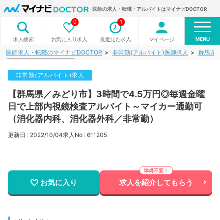
医師の求人・転職・アルバイトはマイナビDOCTOR
0
1
MENU
お気に入り求人
最近見た求人
マイページ
求人検索
医師求人・転職のマイナビDOCTOR
非常勤(アルバイト)医師求人
群馬県
非常勤(アルバイト)求人
【群馬県／みどり市】3時間で4.5万円◎毎週金曜
日で上部内視鏡検査アルバイト～マイカー通勤可
（消化器内科、消化器外科／非常勤）
更新日 : 2022/10/04
求人No : 611205
お気に入り
求人を紹介してもらう