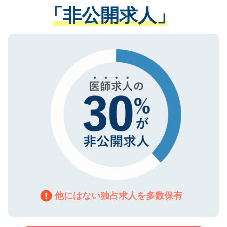
管理基準を満たした事業者のみに付与され
「非公開求人」
させていただきます。すぐにご転職をされ
る、プライバシーマークを取得済みです。
ない方には、長期的なサポートが可能です
ご登録いただいた個人情報は、SSL（デー
ので、まずはご登録ください。
タ暗号化）によって保護されていますの
で、機密保持に関してもご安心ください。
他にはない独占求人を多数保有