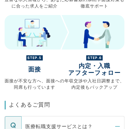
に合った求人を
ご紹介
徹底サポート
STEP.5
STEP.6
内定・入職
面接
アフターフォロー
面接が不安な方へ、
面接への
年収交渉や
入社日調整まで、
同席も
行っています
内定後もバックアップ
よくあるご質問
医療転職支援サービスとは？