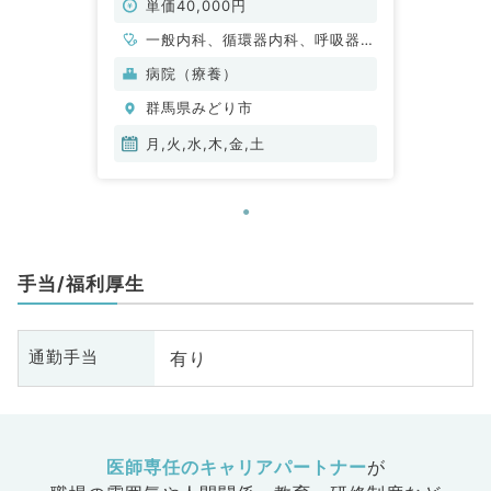
単価40,000円
一般内科、循環器内科、呼吸器内
科、消化器内科、内分泌・代謝内
病院（療養）
科、腎臓内科、老年内科、血液内
群馬県みどり市
科
月,火,水,木,金,土
手当/福利厚生
有り
通勤手当
医師専任のキャリアパートナー
が