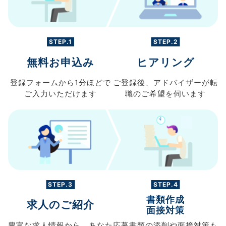
STEP.1
STEP.2
無料お申込み
ヒアリング
登録フォームから
1分ほどで
ご登録後、
アドバイザーが転
ご入力
いただけます
職の
ご希望を伺います
STEP.3
STEP.4
書類作成
求人のご紹介
面接対策
豊富な求人情報から、
あなた
応募書類の
添削や面接対策も