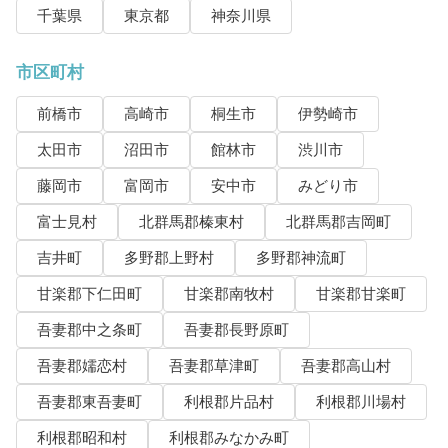
千葉県
東京都
神奈川県
市区町村
前橋市
高崎市
桐生市
伊勢崎市
太田市
沼田市
館林市
渋川市
藤岡市
富岡市
安中市
みどり市
富士見村
北群馬郡榛東村
北群馬郡吉岡町
吉井町
多野郡上野村
多野郡神流町
甘楽郡下仁田町
甘楽郡南牧村
甘楽郡甘楽町
吾妻郡中之条町
吾妻郡長野原町
吾妻郡嬬恋村
吾妻郡草津町
吾妻郡高山村
吾妻郡東吾妻町
利根郡片品村
利根郡川場村
利根郡昭和村
利根郡みなかみ町