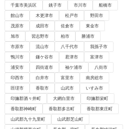
千葉市美浜区
銚子市
市川市
船橋市
館山市
木更津市
松戸市
野田市
茂原市
成田市
佐倉市
東金市
旭市
習志野市
柏市
勝浦市
市原市
流山市
八千代市
我孫子市
鴨川市
鎌ケ谷市
君津市
富津市
浦安市
四街道市
袖ケ浦市
八街市
印西市
白井市
富里市
南房総市
匝瑳市
香取市
山武市
いすみ市
印旛郡酒々井町
大網白里市
印旛郡栄町
香取郡神崎町
香取郡多古町
香取郡東庄町
山武郡九十九里町
山武郡芝山町