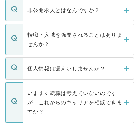
ご登録いただきましたら、弊社担当者がご
登録内容を確認し、その後メールもしくは
非公開求人とはなんですか？
お電話にて次のステップのご案内をいたし
ます。通常、5営業日以内にはご連絡をせて
マイナビDOCTORで取り扱っている求人の
いただきますので、しばらくお待ちくださ
うち約3割は、Webサイトからご覧いただ
転職・入職を強要されることはありま
い。
けない「非公開求人」です。非公開求人は
せんか？
下記の理由によって、一般には公開してい
ません。
転職・入職を強要することは一切ありませ
ん。また、仮に応募先から内定をいただい
個人情報は漏えいしませんか？
■応募殺到を避けるため 人気のある医療機
たとしても、ご本人が納得しない限り、内
関を公にしてしまうと、応募が殺到する場
定を承諾する必要はありません。内定先へ
個人情報が漏えいすることはありませんの
合があります。 選考を効率よく行うため
の辞退の連絡はキャリアパートナーが行い
で、ご安心ください。当サイトからの登録
いますぐ転職は考えていないのです
に、医療機関が求める条件に合った人材の
ますので、ご安心ください。
などで収集したご登録者様の個人情報は、
が、これからのキャリアを相談できま
みを人材紹介会社に依頼するケースが増え
ご本人のキャリアアップおよび転職活動の
ています。
すか？
支援を目的に使用いたします。お預かりし
ているすべての個人データはご本人の許可
お気軽にご相談ください。先生専任のキャ
なく、医療機関側に開示したり、第三者に
リアパートナーが将来のご希望などをおう
提供することは一切ありません。また弊社