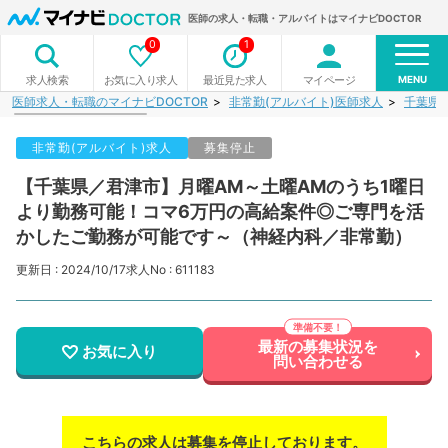
医師の求人・転職・アルバイトはマイナビDOCTOR
0
1
MENU
お気に入り求人
最近見た求人
マイページ
求人検索
医師求人・転職のマイナビDOCTOR
非常勤(アルバイト)医師求人
千葉県
非常勤(アルバイト)求人
募集停止
【千葉県／君津市】月曜AM～土曜AMのうち1曜日
より勤務可能！コマ6万円の高給案件◎ご専門を活
かしたご勤務が可能です～（神経内科／非常勤）
更新日 : 2024/10/17
求人No : 611183
最新の募集状況を
お気に入り
問い合わせる
こちらの求人は募集を停止しております。