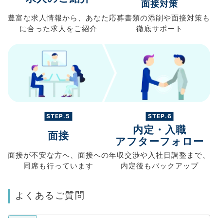
面接対策
豊富な求人情報から、
あなた
応募書類の
添削や面接対策も
に合った求人を
ご紹介
徹底サポート
STEP.5
STEP.6
内定・入職
面接
アフターフォロー
面接が不安な方へ、
面接への
年収交渉や
入社日調整まで、
同席も
行っています
内定後もバックアップ
よくあるご質問