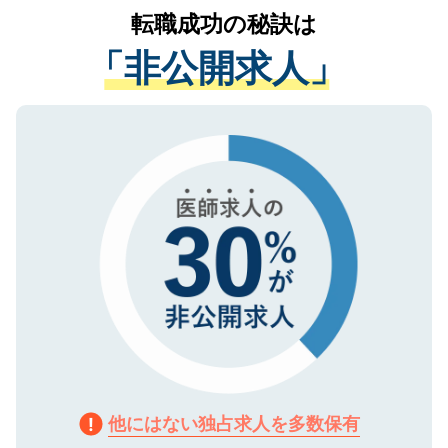
かがいして、現在の医療機関の状況や紹介
転職成功の秘訣は
は、個人情報の取り扱いについての厳密な
経験をまじえながら、適切なアドバイスを
管理基準を満たした事業者のみに付与され
「非公開求人」
させていただきます。すぐにご転職をされ
る、プライバシーマークを取得済みです。
ない方には、長期的なサポートが可能です
ご登録いただいた個人情報は、SSL（デー
ので、まずはご登録ください。
タ暗号化）によって保護されていますの
で、機密保持に関してもご安心ください。
他にはない独占求人を多数保有