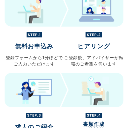
STEP.1
STEP.2
無料お申込み
ヒアリング
登録フォームから
1分ほどで
ご登録後、
アドバイザーが転
ご入力
いただけます
職の
ご希望を伺います
STEP.3
STEP.4
書類作成
求人のご紹介