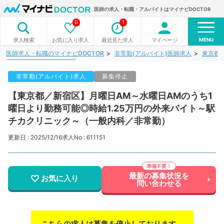
医師の求人・転職・アルバイトはマイナビDOCTOR
0
1
MENU
お気に入り求人
最近見た求人
マイページ
求人検索
医師求人・転職のマイナビDOCTOR
非常勤(アルバイト)医師求人
東京都
非常勤(アルバイト)求人
募集停止
【東京都／新宿区】月曜日AM～水曜日AMのうち1
曜日より勤務可能◎時給1.25万円の外来バイト～駅
チカクリニック～（一般内科／非常勤）
更新日 : 2025/12/16
求人No : 611151
最新の募集状況を
お気に入り
問い合わせる
こちらの求人は募集を停止しております。