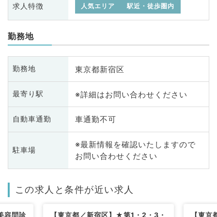
求人特徴
人気エリア
駅近・徒歩圏内
勤務地
東京都新宿区
勤務地
※詳細はお問い合わせください
最寄り駅
車通勤不可
自動車通勤
※最新情報を確認いたしますので
駐車場
お問い合わせください
この求人と条件が近い求人
美容問診
【東京都／新宿区】★第1・2・3・
【東京