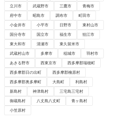
立川市
武蔵野市
三鷹市
青梅市
府中市
昭島市
調布市
町田市
小金井市
小平市
日野市
東村山市
国分寺市
国立市
福生市
狛江市
東大和市
清瀬市
東久留米市
武蔵村山市
多摩市
稲城市
羽村市
あきる野市
西東京市
西多摩郡瑞穂町
西多摩郡日の出町
西多摩郡檜原村
西多摩郡奥多摩町
大島町
利島村
新島村
神津島村
三宅島三宅村
御蔵島村
八丈島八丈町
青ヶ島村
小笠原村