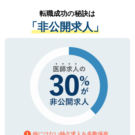
リアパートナーが将来のご希望などをおう
提供することは一切ありません。また弊社
かがいして、現在の医療機関の状況や紹介
転職成功の秘訣は
は、個人情報の取り扱いについての厳密な
経験をまじえながら、適切なアドバイスを
管理基準を満たした事業者のみに付与され
「非公開求人」
させていただきます。すぐにご転職をされ
る、プライバシーマークを取得済みです。
ない方には、長期的なサポートが可能です
ご登録いただいた個人情報は、SSL（デー
ので、まずはご登録ください。
タ暗号化）によって保護されていますの
で、機密保持に関してもご安心ください。
他にはない独占求人を多数保有