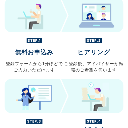
STEP.1
STEP.2
無料お申込み
ヒアリング
登録フォームから
1分ほどで
ご登録後、
アドバイザーが転
ご入力
いただけます
職の
ご希望を伺います
STEP.3
STEP.4