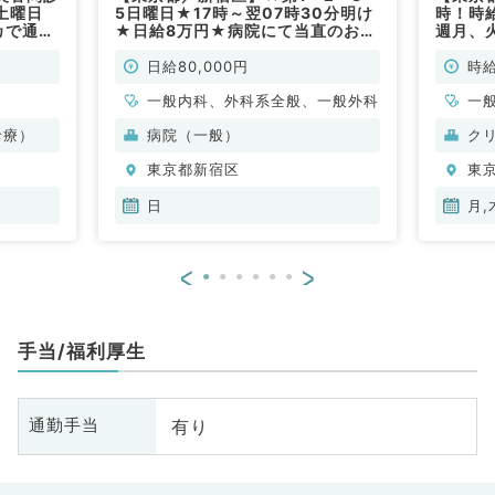
土曜日
5日曜日★17時～翌07時30分明け
時！時
カで通勤
★日給8万円★病院にて当直のお仕
週月、
！（美容
事です！（外科系／非常勤）
勤務◎
）
におす
日給80,000円
時給
常勤）
一般内科、外科系全般、一般外科
一
診療）
病院（一般）
ク
東京都新宿区
東
日
月,
<
>
手当/福利厚生
有り
通勤手当