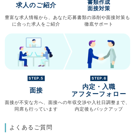
書類作成
求人のご紹介
面接対策
豊富な求人情報から、
あなた
応募書類の
添削や面接対策も
に合った求人を
ご紹介
徹底サポート
STEP.5
STEP.6
内定・入職
面接
アフターフォロー
面接が不安な方へ、
面接への
年収交渉や
入社日調整まで、
同席も
行っています
内定後もバックアップ
よくあるご質問