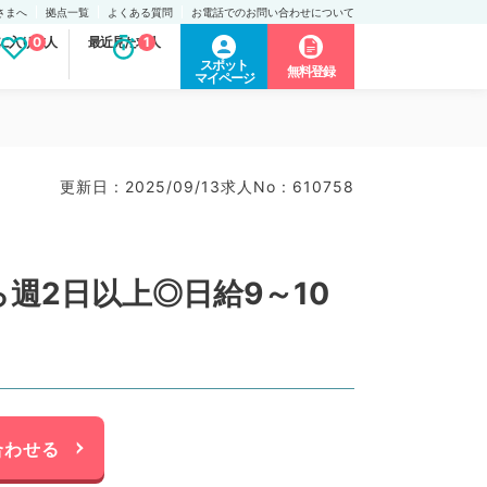
さまへ
拠点一覧
よくある質問
お電話でのお問い合わせについて
に入り求人
0
最近見た求人
1
スポット
無料登録
マイページ
更新日 : 2025/09/13
求人No : 610758
週2日以上◎日給9～10
合わせる