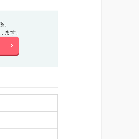
係、
します。