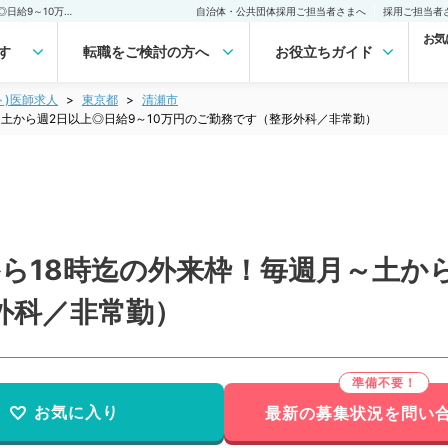
【東京都／清瀬市】9時から18時迄の外来枠！毎週月～土から週2日以上◎日給9～10万円のご勤務です（整形外科／非常勤）非常勤(アルバイト)の求人｜医師の求人・転職・アルバイトは【マイナビDOCTOR】
自治体・公共団体採用ご担当者さまへ
採用ご担当者
お気
す
転職をご検討の方へ
お役立ちガイド
ト)医師求人
東京都
清瀬市
～土から週2日以上◎日給9～10万円のご勤務です（整形外科／非常勤）
ら18時迄の外来枠！毎週月～土から
外科／非常勤）
お気に入り
最新の募集状況を問い