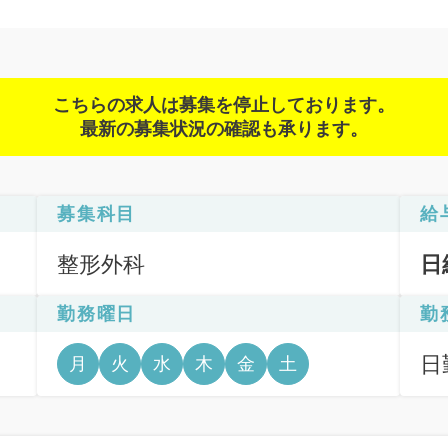
こちらの求人は募集を停止しております。
最新の募集状況の確認も承ります。
募集科目
給
整形外科
日
勤務曜日
勤
日
月
火
水
木
金
土
6