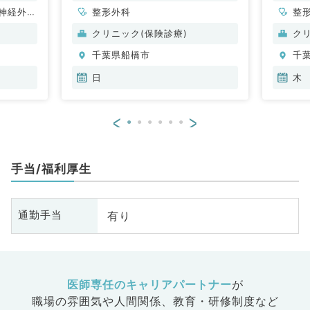
神経外
整形外科
整
管外科、
クリニック(保険診療)
ク
呼吸器内
千葉県船橋市
千
・代謝内
、外科系
日
木
外科
<
>
手当/福利厚生
有り
通勤手当
医師専任のキャリアパートナー
が
職場の雰囲気や人間関係、
教育・研修制度など