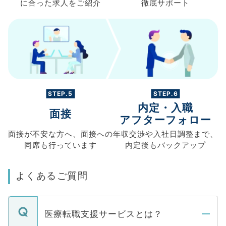
に合った求人を
ご紹介
徹底サポート
STEP.5
STEP.6
内定・入職
面接
アフターフォロー
面接が不安な方へ、
面接への
年収交渉や
入社日調整まで、
同席も
行っています
内定後もバックアップ
よくあるご質問
医療転職支援サービスとは？