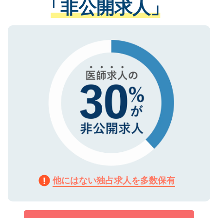
「非公開求人」
させていただきます。すぐにご転職をされ
る、プライバシーマークを取得済みです。
ない方には、長期的なサポートが可能です
ご登録いただいた個人情報は、SSL（デー
ので、まずはご登録ください。
タ暗号化）によって保護されていますの
で、機密保持に関してもご安心ください。
他にはない独占求人を多数保有