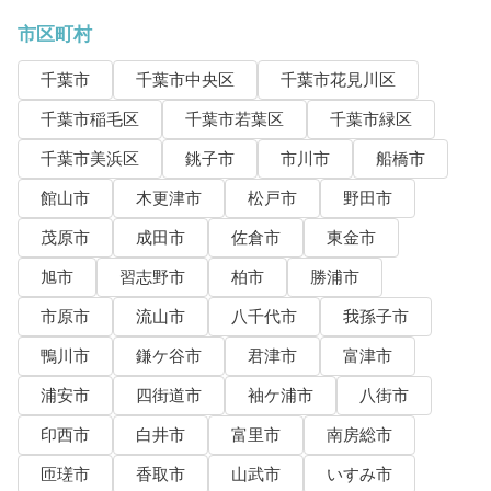
市区町村
千葉市
千葉市中央区
千葉市花見川区
千葉市稲毛区
千葉市若葉区
千葉市緑区
千葉市美浜区
銚子市
市川市
船橋市
館山市
木更津市
松戸市
野田市
茂原市
成田市
佐倉市
東金市
旭市
習志野市
柏市
勝浦市
市原市
流山市
八千代市
我孫子市
鴨川市
鎌ケ谷市
君津市
富津市
浦安市
四街道市
袖ケ浦市
八街市
印西市
白井市
富里市
南房総市
匝瑳市
香取市
山武市
いすみ市