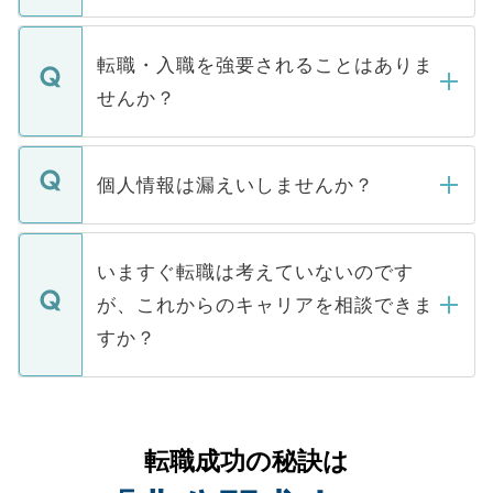
お電話にて次のステップのご案内をいたし
ます。通常、5営業日以内にはご連絡をせて
マイナビDOCTORで取り扱っている求人の
いただきますので、しばらくお待ちくださ
うち約3割は、Webサイトからご覧いただ
転職・入職を強要されることはありま
い。
けない「非公開求人」です。非公開求人は
せんか？
下記の理由によって、一般には公開してい
ません。
転職・入職を強要することは一切ありませ
ん。また、仮に応募先から内定をいただい
個人情報は漏えいしませんか？
■応募殺到を避けるため 人気のある医療機
たとしても、ご本人が納得しない限り、内
関を公にしてしまうと、応募が殺到する場
定を承諾する必要はありません。内定先へ
個人情報が漏えいすることはありませんの
合があります。 選考を効率よく行うため
の辞退の連絡はキャリアパートナーが行い
で、ご安心ください。当サイトからの登録
いますぐ転職は考えていないのです
に、医療機関が求める条件に合った人材の
ますので、ご安心ください。
などで収集したご登録者様の個人情報は、
が、これからのキャリアを相談できま
みを人材紹介会社に依頼するケースが増え
ご本人のキャリアアップおよび転職活動の
ています。
すか？
支援を目的に使用いたします。お預かりし
ているすべての個人データはご本人の許可
お気軽にご相談ください。先生専任のキャ
なく、医療機関側に開示したり、第三者に
リアパートナーが将来のご希望などをおう
提供することは一切ありません。また弊社
かがいして、現在の医療機関の状況や紹介
転職成功の秘訣は
は、個人情報の取り扱いについての厳密な
経験をまじえながら、適切なアドバイスを
管理基準を満たした事業者のみに付与され