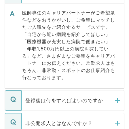
医師専任のキャリアパートナーがご希望条
件などをおうかがいし、ご希望にマッチし
たご入職先をご紹介するサービスです。
「自宅から近い病院を紹介してほしい」
「医療機器が充実した病院で働きたい」
「年収1,500万円以上の病院を探してい
る」など、さまざまなご要望をキャリアパ
ートナーにお伝えください。常勤求人はも
ちろん、非常勤・スポットのお仕事紹介も
行なっております。
登録後は何をすればよいのですか
ご登録いただきましたら、弊社担当者がご
登録内容を確認し、その後メールもしくは
非公開求人とはなんですか？