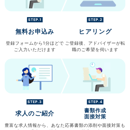
STEP.1
STEP.2
無料お申込み
ヒアリング
登録フォームから
1分ほどで
ご登録後、
アドバイザーが転
ご入力
いただけます
職の
ご希望を伺います
STEP.3
STEP.4
書類作成
求人のご紹介
面接対策
豊富な求人情報から、
あなた
応募書類の
添削や面接対策も