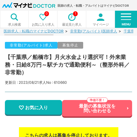
医師の求人・転職・アルバイトはマイナビDOCTOR
0
1
MENU
お気に入り求人
最近見た求人
マイページ
求人検索
医師求人・転職のマイナビDOCTOR
非常勤(アルバイト)医師求人
千葉県
非常勤(アルバイト)求人
募集停止
【千葉県／船橋市】月火水金より選択可！外来業
務・日給8万円～駅チカで通勤便利～（整形外科／
非常勤）
更新日 : 2023/08/21
求人No : 610660
最新の募集状況を
お気に入り
問い合わせる
こちらの求人は募集を停止しております。