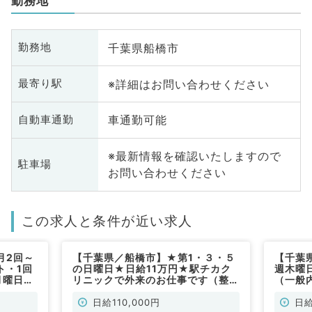
勤務地
千葉県船橋市
勤務地
※詳細はお問い合わせください
最寄り駅
車通勤可能
自動車通勤
※最新情報を確認いたしますので
駐車場
お問い合わせください
この求人と条件が近い求人
月2回～
【千葉県／船橋市】★第1・３・５
【千葉
ト・1回
の日曜日★日給11万円★駅チカク
週木曜
月曜日・
リニックで外来のお仕事です（整形
（一般
バイト
外科／非常勤）
）
日給110,000円
日給