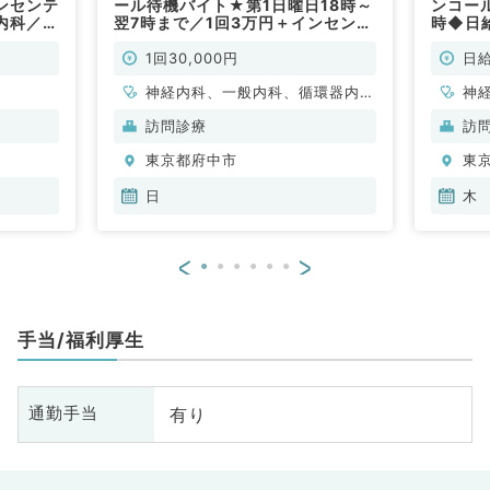
ンセンテ
ール待機バイト★第1日曜日18時～
ンコー
内科／非
翌7時まで／1回3万円＋インセンテ
時◆日
ィブあり◎（内科系／非常勤）
あり◎
1回30,000円
日給
神経内科、一般内科、循環器内
神
科、呼吸器内科、消化器内科、内
科
訪問診療
訪
分泌・代謝内科、腎臓内科、老年
分
東京都府中市
東
内科、膠原病科
内
日
木
<
>
手当/福利厚生
有り
通勤手当