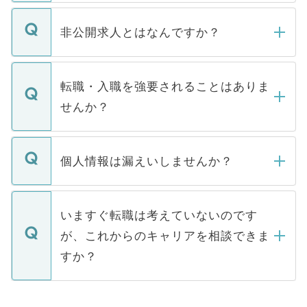
ご登録いただきましたら、弊社担当者がご
登録内容を確認し、その後メールもしくは
非公開求人とはなんですか？
お電話にて次のステップのご案内をいたし
ます。通常、5営業日以内にはご連絡をせて
マイナビDOCTORで取り扱っている求人の
いただきますので、しばらくお待ちくださ
うち約3割は、Webサイトからご覧いただ
転職・入職を強要されることはありま
い。
けない「非公開求人」です。非公開求人は
せんか？
下記の理由によって、一般には公開してい
ません。
転職・入職を強要することは一切ありませ
ん。また、仮に応募先から内定をいただい
個人情報は漏えいしませんか？
■応募殺到を避けるため 人気のある医療機
たとしても、ご本人が納得しない限り、内
関を公にしてしまうと、応募が殺到する場
定を承諾する必要はありません。内定先へ
個人情報が漏えいすることはありませんの
合があります。 選考を効率よく行うため
の辞退の連絡はキャリアパートナーが行い
で、ご安心ください。当サイトからの登録
いますぐ転職は考えていないのです
に、医療機関が求める条件に合った人材の
ますので、ご安心ください。
などで収集したご登録者様の個人情報は、
が、これからのキャリアを相談できま
みを人材紹介会社に依頼するケースが増え
ご本人のキャリアアップおよび転職活動の
ています。
すか？
支援を目的に使用いたします。お預かりし
ているすべての個人データはご本人の許可
お気軽にご相談ください。先生専任のキャ
なく、医療機関側に開示したり、第三者に