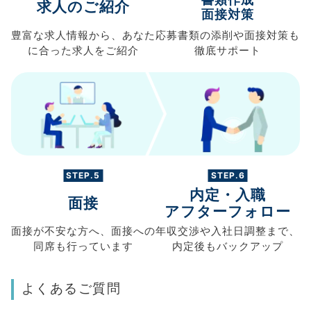
求人のご紹介
面接対策
豊富な求人情報から、
あなた
応募書類の
添削や面接対策も
に合った求人を
ご紹介
徹底サポート
STEP.5
STEP.6
内定・入職
面接
アフターフォロー
面接が不安な方へ、
面接への
年収交渉や
入社日調整まで、
同席も
行っています
内定後もバックアップ
よくあるご質問