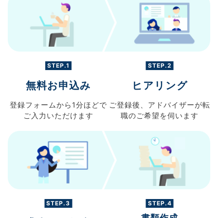
STEP.1
STEP.2
無料お申込み
ヒアリング
登録フォームから
1分ほどで
ご登録後、
アドバイザーが転
ご入力
いただけます
職の
ご希望を伺います
STEP.3
STEP.4
書類作成