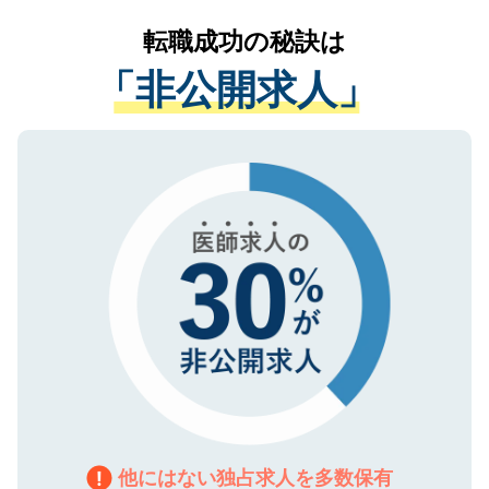
リアパートナーが将来のご希望などをおう
提供することは一切ありません。また弊社
かがいして、現在の医療機関の状況や紹介
転職成功の秘訣は
は、個人情報の取り扱いについての厳密な
経験をまじえながら、適切なアドバイスを
管理基準を満たした事業者のみに付与され
「非公開求人」
させていただきます。すぐにご転職をされ
る、プライバシーマークを取得済みです。
ない方には、長期的なサポートが可能です
ご登録いただいた個人情報は、SSL（デー
ので、まずはご登録ください。
タ暗号化）によって保護されていますの
で、機密保持に関してもご安心ください。
他にはない独占求人を多数保有