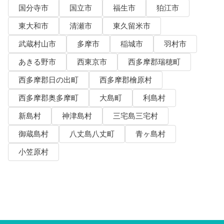
国分寺市
国立市
福生市
狛江市
東大和市
清瀬市
東久留米市
武蔵村山市
多摩市
稲城市
羽村市
あきる野市
西東京市
西多摩郡瑞穂町
西多摩郡日の出町
西多摩郡檜原村
西多摩郡奥多摩町
大島町
利島村
新島村
神津島村
三宅島三宅村
御蔵島村
八丈島八丈町
青ヶ島村
小笠原村