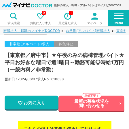
医師の求人・転職・アルバイトはマイナビDOCTOR
0
1
MENU
お気に入り求人
最近見た求人
マイページ
求人検索
医師求人・転職のマイナビDOCTOR
非常勤(アルバイト)医師求人
東京都
非常勤(アルバイト)求人
募集停止
【東京都／府中市】★午後のみの病棟管理バイト★
平日お好きな曜日で週1曜日～勤務可能◎時給1万円
（一般内科／非常勤）
更新日 : 2024/06/07
求人No : 610638
最新の募集状況を
お気に入り
問い合わせる
こちらの求人は募集を停止しております。