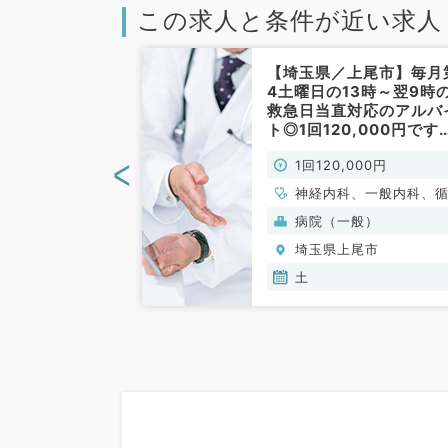
この求人と条件が近い求人
尾市】日給10
【埼玉県／上尾市】毎月
金曜日の居宅メ
4土曜日の13時～翌9時
診療案件／駅チ
救急日当直対応のアルバ
ク（内科系／非
ト◎1回120,000円です
（内科系／非常勤）
<
000円
1回120,000円
、一般内科、循環
神経内科、一般内科、
呼吸器内科、消化
器内科、呼吸器内科、
病院（一般）
内分泌・代謝内
器内科、内分泌・代謝
尾市
埼玉県上尾市
内科、老年内科、
科、腎臓内科、老年内
、膠原病科
血液内科、膠原病科
土