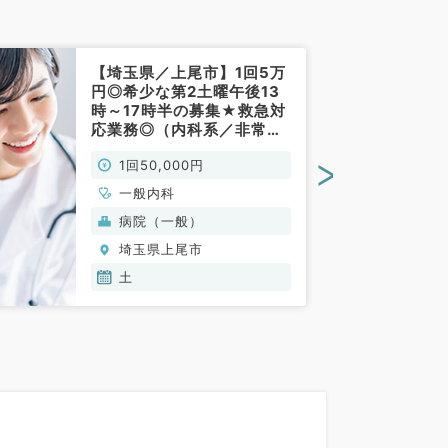
【埼玉県／上尾市】1回5万
円◎希少な第2土曜午後13
時～17時半の募集★救急対
応業務◎（内科系／非常
勤）
>
1回50,000円
一般内科
病院（一般）
埼玉県上尾市
土