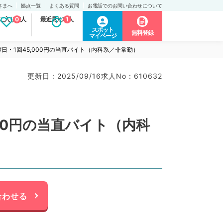
さまへ
拠点一覧
よくある質問
お電話でのお問い合わせについて
に入り求人
0
最近見た求人
1
スポット
無料登録
マイページ
・1回45,000円の当直バイト（内科系／非常勤）
更新日 : 2025/09/16
求人No : 610632
00円の当直バイト（内科
合わせる