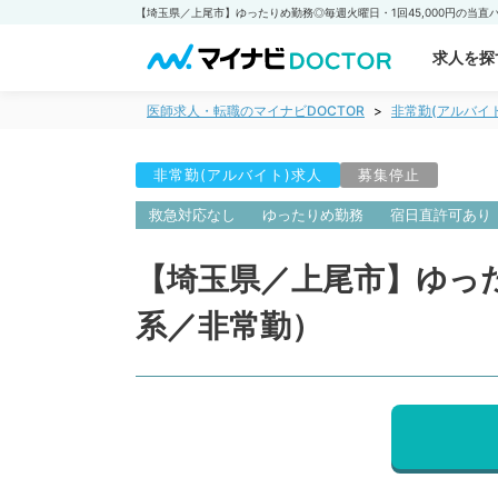
求人を探
医師求人・転職のマイナビDOCTOR
非常勤(アルバイ
非常勤(アルバイト)求人
募集停止
救急対応なし
ゆったりめ勤務
宿日直許可あり
【埼玉県／上尾市】ゆった
系／非常勤）