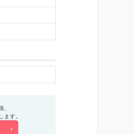
係、
します。