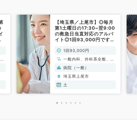
第
【埼玉県／上尾市】◎毎月
の
第1土曜日の17:30~翌9:00
イ
の救急日当直対応のアルバ
イト◎1回93,000円です
（内科系・外科系／非常
1回93,000円
勤）
循環
一般内科、外科系全般、一
消化
般外科
病院（一般）
内
埼玉県上尾市
科、
土