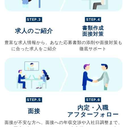
STEP.3
STEP.4
書類作成
求人のご紹介
面接対策
豊富な求人情報から、
あなた
応募書類の
添削や面接対策も
に合った求人を
ご紹介
徹底サポート
STEP.5
STEP.6
内定・入職
面接
アフターフォロー
面接が不安な方へ、
面接への
年収交渉や
入社日調整まで、