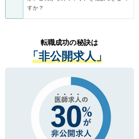
ご本人のキャリアアップおよび転職活動の
ています。
すか？
支援を目的に使用いたします。お預かりし
ているすべての個人データはご本人の許可
お気軽にご相談ください。先生専任のキャ
なく、医療機関側に開示したり、第三者に
リアパートナーが将来のご希望などをおう
提供することは一切ありません。また弊社
かがいして、現在の医療機関の状況や紹介
転職成功の秘訣は
は、個人情報の取り扱いについての厳密な
経験をまじえながら、適切なアドバイスを
管理基準を満たした事業者のみに付与され
「非公開求人」
させていただきます。すぐにご転職をされ
る、プライバシーマークを取得済みです。
ない方には、長期的なサポートが可能です
ご登録いただいた個人情報は、SSL（デー
ので、まずはご登録ください。
タ暗号化）によって保護されていますの
で、機密保持に関してもご安心ください。