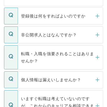
登録後は何をすればよいのですか
ご登録いただきましたら、弊社担当者がご
登録内容を確認し、その後メールもしくは
非公開求人とはなんですか？
お電話にて次のステップのご案内をいたし
ます。通常、5営業日以内にはご連絡をせて
マイナビDOCTORで取り扱っている求人の
いただきますので、しばらくお待ちくださ
うち約3割は、Webサイトからご覧いただ
転職・入職を強要されることはありま
い。
けない「非公開求人」です。非公開求人は
せんか？
下記の理由によって、一般には公開してい
ません。
転職・入職を強要することは一切ありませ
ん。また、仮に応募先から内定をいただい
個人情報は漏えいしませんか？
■応募殺到を避けるため 人気のある医療機
たとしても、ご本人が納得しない限り、内
関を公にしてしまうと、応募が殺到する場
定を承諾する必要はありません。内定先へ
個人情報が漏えいすることはありませんの
合があります。 選考を効率よく行うため
の辞退の連絡はキャリアパートナーが行い
で、ご安心ください。当サイトからの登録
いますぐ転職は考えていないのです
に、医療機関が求める条件に合った人材の
ますので、ご安心ください。
などで収集したご登録者様の個人情報は、
が、これからのキャリアを相談できま
みを人材紹介会社に依頼するケースが増え