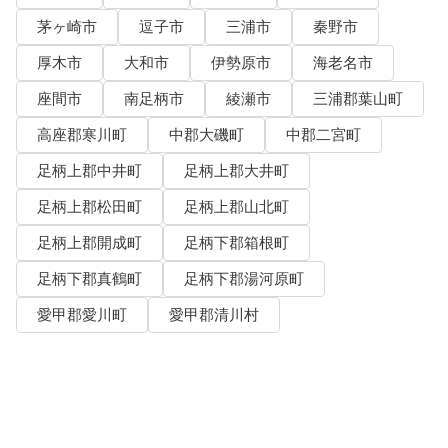
茅ヶ崎市
逗子市
三浦市
秦野市
厚木市
大和市
伊勢原市
海老名市
座間市
南足柄市
綾瀬市
三浦郡葉山町
高座郡寒川町
中郡大磯町
中郡二宮町
足柄上郡中井町
足柄上郡大井町
足柄上郡松田町
足柄上郡山北町
足柄上郡開成町
足柄下郡箱根町
足柄下郡真鶴町
足柄下郡湯河原町
愛甲郡愛川町
愛甲郡清川村