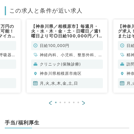
この求人と条件が近い求人
1万円の
【神奈川県／相模原市】毎週月・
【神奈
談可能！
火・水・木・金・土・日曜日／週1
グ求人
マイカー
曜日より可◎日給100,000円／10
またはそ
勤）
時～19時◎外来のお仕事★最寄り
／在宅
駅より直結アクセス抜群♪（内科系,
類対応
日給100,000円
日給
外科系,皮膚科,小児科,総合診療科／
す※点
呼吸器内
非常勤）
神経内科、小児科、整形外科、形
精神科
精
・代謝内
成外科、脳神経外科、呼吸器外
クリニック(保険診療)
訪
科、心臓血管外科、皮膚科、泌尿
神奈川県相模原市南区
神
器科、一般内科、循環器内科、呼
吸器内科、消化器内科、内分泌・
月,火,水,木,金,土,日
月,
代謝内科、腎臓内科、血液内科、
外科系全般、一般外科、消化器外
<
>
科、乳腺外科、総合診療科、膠原
病科、大腸・肛門外科
手当/福利厚生