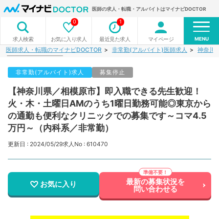
医師の求人・転職・アルバイトはマイナビDOCTOR
0
1
MENU
お気に入り求人
最近見た求人
マイページ
求人検索
医師求人・転職のマイナビDOCTOR
非常勤(アルバイト)医師求人
神奈川
非常勤(アルバイト)求人
募集停止
【神奈川県／相模原市】即入職できる先生歓迎！
火・木・土曜日AMのうち1曜日勤務可能◎東京から
の通勤も便利なクリニックでの募集です～コマ4.5
万円～（内科系／非常勤）
更新日 : 2024/05/29
求人No : 610470
最新の募集状況を
お気に入り
問い合わせる