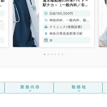
ら勤
週水曜勤務の外来バイト～
チ
駅チカ～（一般内科／非常
）
勤）
日給100,000円
循環
神経内科、一般内科、循環
消化
器内科、呼吸器内科、消化
クリニック(保険診療)
内
器内科、内分泌・代謝内
神奈川県高座郡寒川町
科、
科、腎臓内科、老年内科、
血液内科
水
業務内容
勤務地