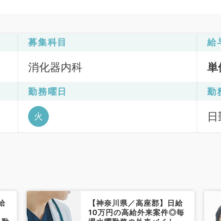
募集科目
給
消化器内科
単
勤務曜日
勤
Ｇ
日勤
火
）
給
【神奈川県／高座郡】日給
10万円の高給外来案件◎毎