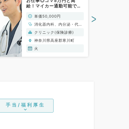
お仕事◎コマ5万円と高
給！マイカー通勤可能です
（消化器内科／非常勤）
>
単価50,000円
消化器内科、内分泌・代謝
内科
クリニック(保険診療)
神奈川県高座郡寒川町
火
手当/福利厚生