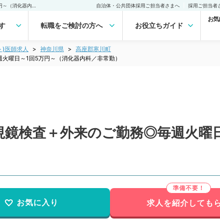
【神奈川県／高座郡】内視鏡検査＋外来のご勤務◎毎週火曜日～1回5万円～（消化器内科／非常勤）非常勤(アルバイト)の求人｜医師の求人・転職・アルバイトは【マイナビDOCTOR】
自治体・公共団体採用ご担当者さまへ
採用ご担当者
お気
す
転職をご検討の方へ
お役立ちガイド
ト)医師求人
神奈川県
高座郡寒川町
火曜日～1回5万円～（消化器内科／非常勤）
視鏡検査＋外来のご勤務◎毎週火曜日
お気に入り
求人を紹介しても