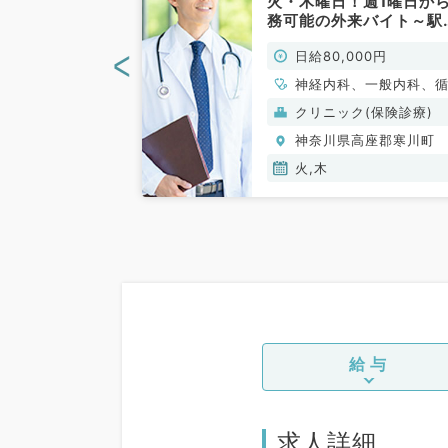
務の外来バイト
火・木曜日！週1曜日か
（消化器内科／
務可能の外来バイト～駅
カ～（一般内科／非常勤
<
000円
日給80,000円
科
神経内科、一般内科、
器内科、呼吸器内科、
(保険診療)
クリニック(保険診療)
器内科、内分泌・代謝
高座郡寒川町
神奈川県高座郡寒川町
科、腎臓内科、老年内
血液内科
火,木
給与
求人詳細