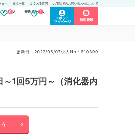
さまへ
拠点一覧
よくある質問
お電話でのお問い合わせについて
に入り求人
0
最近見た求人
1
スポット
無料登録
マイページ
更新日 : 2022/06/07
求人No : 610399
～1回5万円～（消化器内
らう