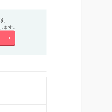
係、
します。