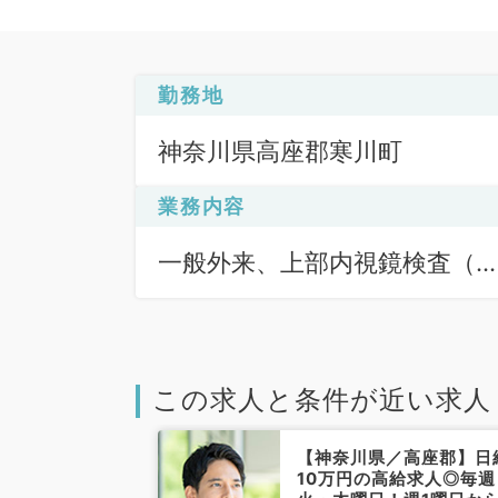
勤務地
神奈川県高座郡寒川町
業務内容
一般外来、上部内視鏡検査（
Ｆ）、下部内視鏡検査（ＣＦ
この求人と条件が近い求人
／高座郡】日給
【神奈川県／高座郡】日
化器内科外来◎
10万円の高給求人◎毎週