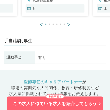
東京都三鷹市
東
月
土
<
>
手当/福利厚生
有り
通勤手当
医師専任のキャリアパートナー
が
職場の雰囲気や人間関係、
教育・研修制度など
求人票に掲載されていない情報をお伝えします。
この求人に似ている求人を紹介してもらう