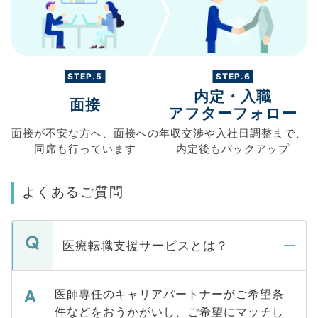
STEP.5
STEP.6
内定・入職
面接
アフターフォロー
面接が不安な方へ、
面接への
年収交渉や
入社日調整まで、
同席も
行っています
内定後もバックアップ
よくあるご質問
医療転職支援サービスとは？
医師専任のキャリアパートナーがご希望条
件などをおうかがいし、ご希望にマッチし