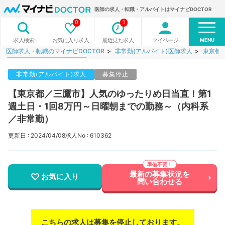
医師の求人・転職・アルバイトはマイナビDOCTOR
0
1
MENU
お気に入り求人
最近見た求人
マイページ
求人検索
医師求人・転職のマイナビDOCTOR
非常勤(アルバイト)医師求人
東京都
非常勤(アルバイト)求人
募集停止
【東京都／三鷹市】人気のゆったりめ日当直！第1
週土日・1回8万円～日曜朝までの勤務～（内科系
／非常勤）
更新日 : 2024/04/08
求人No : 610362
最新の募集状況を
お気に入り
問い合わせる
こちらの求人は募集を停止しております。