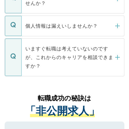
けない「非公開求人」です。非公開求人は
せんか？
下記の理由によって、一般には公開してい
ません。
転職・入職を強要することは一切ありませ
ん。また、仮に応募先から内定をいただい
個人情報は漏えいしませんか？
■応募殺到を避けるため 人気のある医療機
たとしても、ご本人が納得しない限り、内
関を公にしてしまうと、応募が殺到する場
定を承諾する必要はありません。内定先へ
個人情報が漏えいすることはありませんの
合があります。 選考を効率よく行うため
の辞退の連絡はキャリアパートナーが行い
で、ご安心ください。当サイトからの登録
いますぐ転職は考えていないのです
に、医療機関が求める条件に合った人材の
ますので、ご安心ください。
などで収集したご登録者様の個人情報は、
が、これからのキャリアを相談できま
みを人材紹介会社に依頼するケースが増え
ご本人のキャリアアップおよび転職活動の
ています。
すか？
支援を目的に使用いたします。お預かりし
ているすべての個人データはご本人の許可
お気軽にご相談ください。先生専任のキャ
なく、医療機関側に開示したり、第三者に
リアパートナーが将来のご希望などをおう
提供することは一切ありません。また弊社
かがいして、現在の医療機関の状況や紹介
転職成功の秘訣は
は、個人情報の取り扱いについての厳密な
経験をまじえながら、適切なアドバイスを
管理基準を満たした事業者のみに付与され
「非公開求人」
させていただきます。すぐにご転職をされ
る、プライバシーマークを取得済みです。
ない方には、長期的なサポートが可能です
ご登録いただいた個人情報は、SSL（デー
ので、まずはご登録ください。
タ暗号化）によって保護されていますの