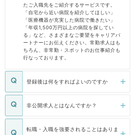
たご入職先をご紹介するサービスです。
「自宅から近い病院を紹介してほしい」
「医療機器が充実した病院で働きたい」
「年収1,500万円以上の病院を探してい
る」など、さまざまなご要望をキャリアパ
ートナーにお伝えください。常勤求人はも
ちろん、非常勤・スポットのお仕事紹介も
行なっております。
登録後は何をすればよいのですか
ご登録いただきましたら、弊社担当者がご
登録内容を確認し、その後メールもしくは
非公開求人とはなんですか？
お電話にて次のステップのご案内をいたし
ます。通常、5営業日以内にはご連絡をせて
マイナビDOCTORで取り扱っている求人の
いただきますので、しばらくお待ちくださ
うち約3割は、Webサイトからご覧いただ
転職・入職を強要されることはありま
い。