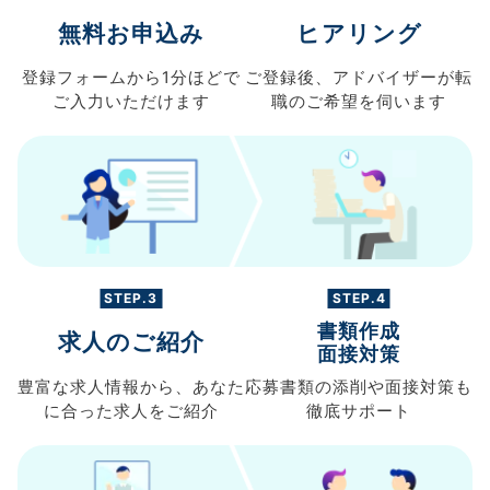
無料お申込み
ヒアリング
登録フォームから
1分ほどで
ご登録後、
アドバイザーが転
ご入力
いただけます
職の
ご希望を伺います
STEP.3
STEP.4
書類作成
求人のご紹介
面接対策
豊富な求人情報から、
あなた
応募書類の
添削や面接対策も
に合った求人を
ご紹介
徹底サポート