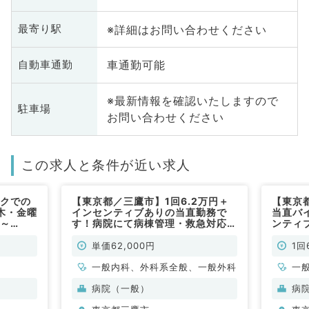
※詳細はお問い合わせください
最寄り駅
車通勤可能
自動車通勤
※最新情報を確認いたしますので
駐車場
お問い合わせください
この求人と条件が近い求人
ックでの
【東京都／三鷹市】1回6.2万円＋
【東京
木・金曜
インセンティブありの当直勤務で
当直バイ
0～
す！病院にて病棟管理・救急対応の
ンティ
のみ、また
お仕事！◎毎週月曜の募集～マイカ
理・救
勤務形
ー通勤可能～（一般内科、一般外科
勤可能
単価62,000円
1回
通いやす
／非常勤）
科系／
科・小児
一般内科、外科系全般、一般外科
一
病院（一般）
病