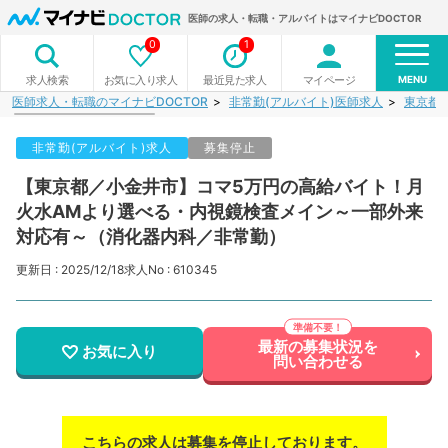
医師の求人・転職・アルバイトはマイナビDOCTOR
0
1
MENU
お気に入り求人
最近見た求人
マイページ
求人検索
医師求人・転職のマイナビDOCTOR
非常勤(アルバイト)医師求人
東京都
非常勤(アルバイト)求人
募集停止
【東京都／小金井市】コマ5万円の高給バイト！月
火水AMより選べる・内視鏡検査メイン～一部外来
対応有～（消化器内科／非常勤）
更新日 : 2025/12/18
求人No : 610345
最新の募集状況を
お気に入り
問い合わせる
こちらの求人は募集を停止しております。