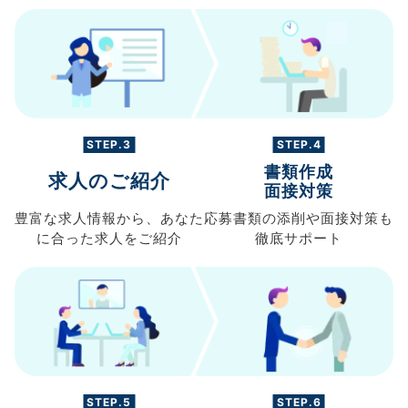
STEP.3
STEP.4
書類作成
求人のご紹介
面接対策
豊富な求人情報から、
あなた
応募書類の
添削や面接対策も
に合った求人を
ご紹介
徹底サポート
STEP.5
STEP.6