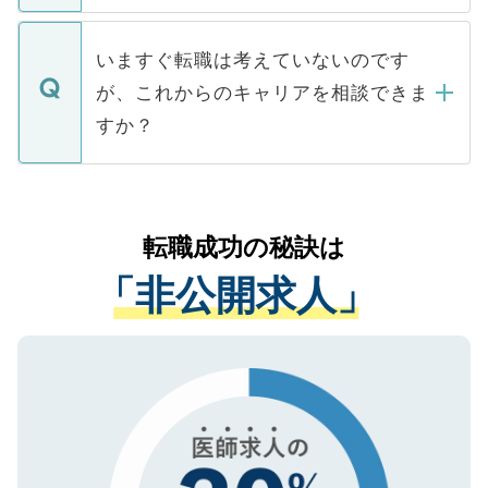
関を公にしてしまうと、応募が殺到する場
定を承諾する必要はありません。内定先へ
個人情報が漏えいすることはありませんの
合があります。 選考を効率よく行うため
の辞退の連絡はキャリアパートナーが行い
で、ご安心ください。当サイトからの登録
いますぐ転職は考えていないのです
に、医療機関が求める条件に合った人材の
ますので、ご安心ください。
などで収集したご登録者様の個人情報は、
が、これからのキャリアを相談できま
みを人材紹介会社に依頼するケースが増え
ご本人のキャリアアップおよび転職活動の
ています。
すか？
支援を目的に使用いたします。お預かりし
ているすべての個人データはご本人の許可
お気軽にご相談ください。先生専任のキャ
なく、医療機関側に開示したり、第三者に
リアパートナーが将来のご希望などをおう
提供することは一切ありません。また弊社
かがいして、現在の医療機関の状況や紹介
転職成功の秘訣は
は、個人情報の取り扱いについての厳密な
経験をまじえながら、適切なアドバイスを
管理基準を満たした事業者のみに付与され
「非公開求人」
させていただきます。すぐにご転職をされ
る、プライバシーマークを取得済みです。
ない方には、長期的なサポートが可能です
ご登録いただいた個人情報は、SSL（デー
ので、まずはご登録ください。
タ暗号化）によって保護されていますの
で、機密保持に関してもご安心ください。