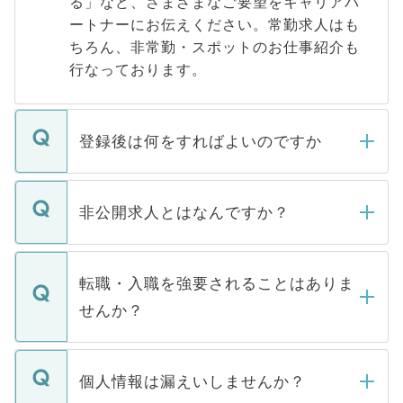
る」など、さまざまなご要望をキャリアパ
ートナーにお伝えください。常勤求人はも
ちろん、非常勤・スポットのお仕事紹介も
行なっております。
登録後は何をすればよいのですか
ご登録いただきましたら、弊社担当者がご
登録内容を確認し、その後メールもしくは
非公開求人とはなんですか？
お電話にて次のステップのご案内をいたし
ます。通常、5営業日以内にはご連絡をせて
マイナビDOCTORで取り扱っている求人の
いただきますので、しばらくお待ちくださ
うち約3割は、Webサイトからご覧いただ
転職・入職を強要されることはありま
い。
けない「非公開求人」です。非公開求人は
せんか？
下記の理由によって、一般には公開してい
ません。
転職・入職を強要することは一切ありませ
ん。また、仮に応募先から内定をいただい
個人情報は漏えいしませんか？
■応募殺到を避けるため 人気のある医療機
たとしても、ご本人が納得しない限り、内