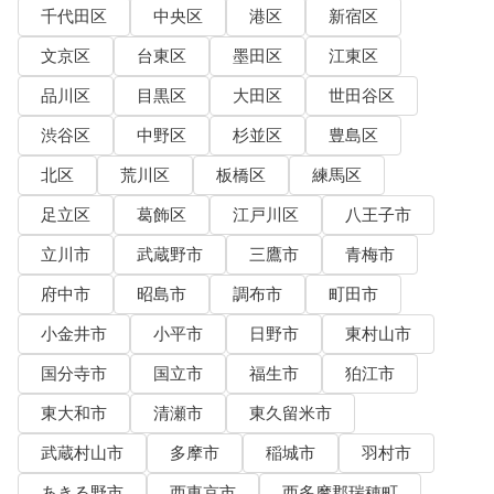
千代田区
中央区
港区
新宿区
文京区
台東区
墨田区
江東区
品川区
目黒区
大田区
世田谷区
渋谷区
中野区
杉並区
豊島区
北区
荒川区
板橋区
練馬区
足立区
葛飾区
江戸川区
八王子市
立川市
武蔵野市
三鷹市
青梅市
府中市
昭島市
調布市
町田市
小金井市
小平市
日野市
東村山市
国分寺市
国立市
福生市
狛江市
東大和市
清瀬市
東久留米市
武蔵村山市
多摩市
稲城市
羽村市
あきる野市
西東京市
西多摩郡瑞穂町