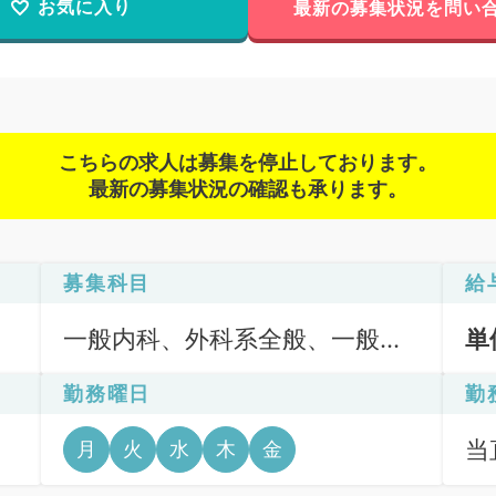
お気に入り
最新の募集状況を問い
こちらの求人は募集を停止しております。
最新の募集状況の確認も承ります。
募集科目
給
一般内科、外科系全般、一般外
単
科
勤務曜日
勤
当直
月
火
水
木
金