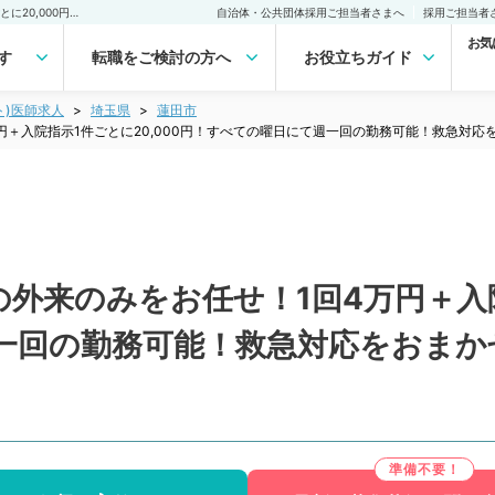
【埼玉県／蓮田市】夜間の外来のみをお任せ！1回4万円＋入院指示1件ごとに20,000円！すべての曜日にて週一回の勤務可能！救急対応をおまかせ（内科系・外科系／非常勤）非常勤(アルバイト)の求人｜医師の求人・転職・アルバイトは【マイナビDOCTOR】
自治体・公共団体採用ご担当者さまへ
採用ご担当者
お気
す
転職をご検討の方へ
お役立ちガイド
ト)医師求人
埼玉県
蓮田市
円＋入院指示1件ごとに20,000円！すべての曜日にて週一回の勤務可能！救急対
外来のみをお任せ！1回4万円＋入院指
一回の勤務可能！救急対応をおまか