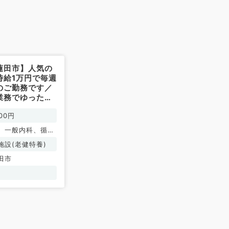
蓮田市】人気の
時給1万円で毎週
のご勤務です／
業務でゆったり
とができます
00円
非常勤）
、一般内科、循環
呼吸器内科、消化
施設(老健特養)
内分泌・代謝内
田市
内科、老年内科、
、膠原病科