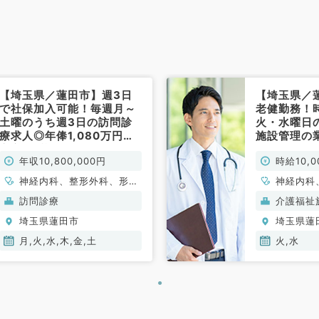
【埼玉県／蓮田市】週3日
【埼玉県／
で社保加入可能！毎週月～
老健勤務！
土曜のうち週3日の訪問診
火・水曜日
療求人◎年俸1,080万円☆
施設管理の
安心の看護師・ドライバー
はたらくこ
年収10,800,000円
時給10,0
同行ありです！（内科系・
（内科系／
外科系／非常勤）
神経内科、整形外科、形成
神経内科
外科、脳神経外科、呼吸器
器内科、
訪問診療
介護福祉
外科、心臓血管外科、泌尿
器内科、
埼玉県蓮田市
埼玉県蓮
器科、一般内科、循環器内
科、腎臓
科、呼吸器内科、消化器内
血液内科
月,火,水,木,金,土
火,水
科、内分泌・代謝内科、腎
臓内科、老年内科、血液内
科、外科系全般、一般外
科、消化器外科、乳腺外
科、膠原病科、大腸・肛門