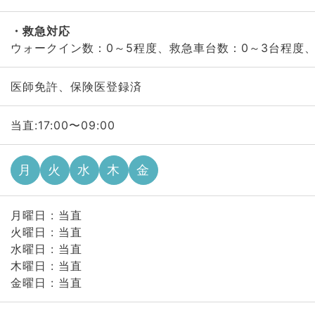
救急対応
ウォークイン数：0～5程度、救急車台数：0～3台程度
医師免許、保険医登録済
当直:17:00〜09:00
月
火
水
木
金
月曜日 : 当直
火曜日 : 当直
水曜日 : 当直
木曜日 : 当直
金曜日 : 当直