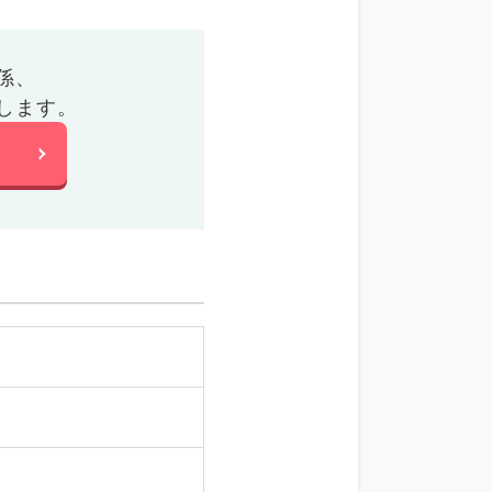
係、
します。