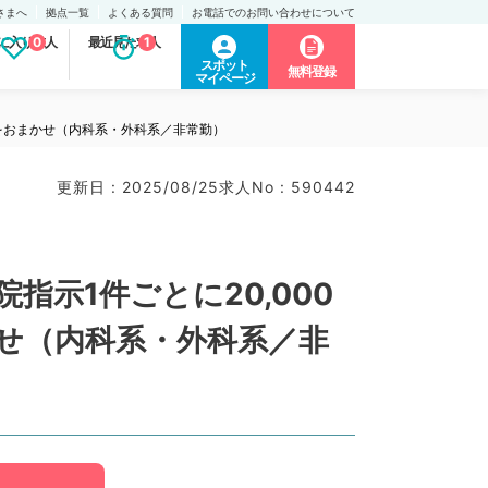
さまへ
拠点一覧
よくある質問
お電話でのお問い合わせについて
に入り求人
0
最近見た求人
1
スポット
無料登録
マイページ
応をおまかせ（内科系・外科系／非常勤）
更新日 : 2025/08/25
求人No : 590442
示1件ごとに20,000
せ（内科系・外科系／非