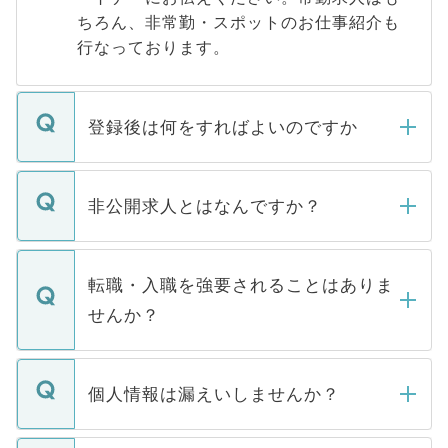
ちろん、非常勤・スポットのお仕事紹介も
行なっております。
登録後は何をすればよいのですか
ご登録いただきましたら、弊社担当者がご
登録内容を確認し、その後メールもしくは
非公開求人とはなんですか？
お電話にて次のステップのご案内をいたし
ます。通常、5営業日以内にはご連絡をせて
マイナビDOCTORで取り扱っている求人の
いただきますので、しばらくお待ちくださ
うち約3割は、Webサイトからご覧いただ
転職・入職を強要されることはありま
い。
けない「非公開求人」です。非公開求人は
せんか？
下記の理由によって、一般には公開してい
ません。
転職・入職を強要することは一切ありませ
ん。また、仮に応募先から内定をいただい
個人情報は漏えいしませんか？
■応募殺到を避けるため 人気のある医療機
たとしても、ご本人が納得しない限り、内
関を公にしてしまうと、応募が殺到する場
定を承諾する必要はありません。内定先へ
個人情報が漏えいすることはありませんの