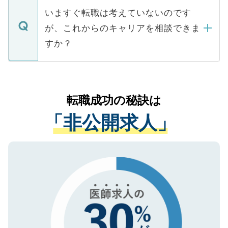
合があります。 選考を効率よく行うため
の辞退の連絡はキャリアパートナーが行い
で、ご安心ください。当サイトからの登録
いますぐ転職は考えていないのです
に、医療機関が求める条件に合った人材の
ますので、ご安心ください。
などで収集したご登録者様の個人情報は、
が、これからのキャリアを相談できま
みを人材紹介会社に依頼するケースが増え
ご本人のキャリアアップおよび転職活動の
ています。
すか？
支援を目的に使用いたします。お預かりし
ているすべての個人データはご本人の許可
お気軽にご相談ください。先生専任のキャ
なく、医療機関側に開示したり、第三者に
リアパートナーが将来のご希望などをおう
提供することは一切ありません。また弊社
かがいして、現在の医療機関の状況や紹介
転職成功の秘訣は
は、個人情報の取り扱いについての厳密な
経験をまじえながら、適切なアドバイスを
管理基準を満たした事業者のみに付与され
「非公開求人」
させていただきます。すぐにご転職をされ
る、プライバシーマークを取得済みです。
ない方には、長期的なサポートが可能です
ご登録いただいた個人情報は、SSL（デー
ので、まずはご登録ください。
タ暗号化）によって保護されていますの
で、機密保持に関してもご安心ください。