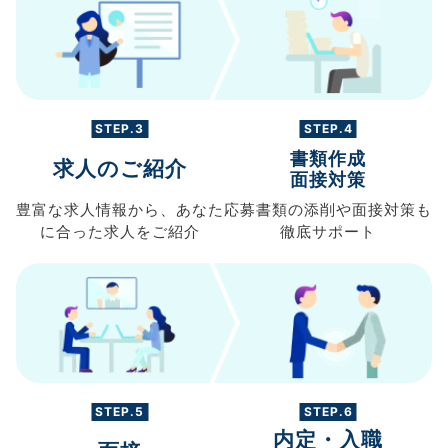
STEP.3
STEP.4
書類作成
求人のご紹介
面接対策
豊富な求人情報から、
あなた
応募書類の
添削や面接対策も
に合った求人を
ご紹介
徹底サポート
STEP.5
STEP.6
内定・入職