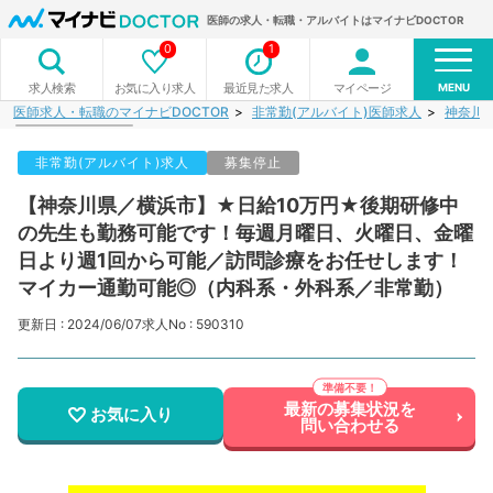
医師の求人・転職・アルバイトはマイナビDOCTOR
0
1
MENU
お気に入り求人
最近見た求人
マイページ
求人検索
医師求人・転職のマイナビDOCTOR
非常勤(アルバイト)医師求人
神奈川
非常勤(アルバイト)求人
募集停止
【神奈川県／横浜市】★日給10万円★後期研修中
の先生も勤務可能です！毎週月曜日、火曜日、金曜
日より週1回から可能／訪問診療をお任せします！
マイカー通勤可能◎（内科系・外科系／非常勤）
更新日 : 2024/06/07
求人No : 590310
最新の募集状況を
お気に入り
問い合わせる