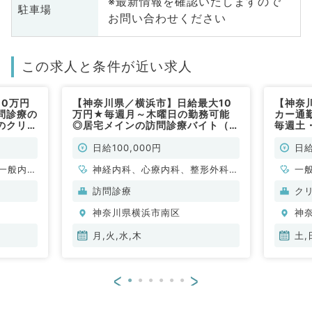
※最新情報を確認いたしますので
駐車場
お問い合わせください
この求人と条件が近い求人
10万円
【神奈川県／横浜市】日給最大10
【神奈
問診療の
万円★毎週月～木曜日の勤務可能
カー通勤
のクリニ
◎居宅メインの訪問診療バイト（内
毎週土
系／非常
科系・外科系／非常勤）
ら勤務
のお仕
日給100,000円
日給
補助あ
一般内
神経内科、心療内科、整形外科、
／非常
一
般、一般
形成外科、美容外科、脳神経外
訪問診療
ク
科、呼吸器外科、心臓血管外科、
神奈川県横浜市南区
神
小児外科、泌尿器科、一般内科、
循環器内科、呼吸器内科、消化器
月,火,水,木
土,
内科、内分泌・代謝内科、腎臓内
科、老年内科、外科系全般、一般
<
>
外科、消化器外科、乳腺外科、膠
原病科、スポーツ整形外科、大