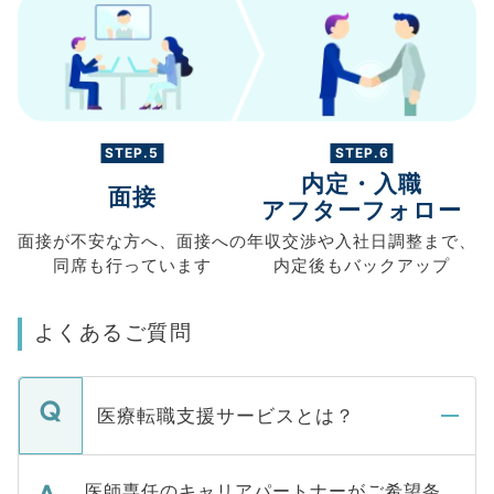
STEP.5
STEP.6
内定・入職
面接
アフターフォロー
面接が不安な方へ、
面接への
年収交渉や
入社日調整まで、
同席も
行っています
内定後もバックアップ
よくあるご質問
医療転職支援サービスとは？
医師専任のキャリアパートナーがご希望条