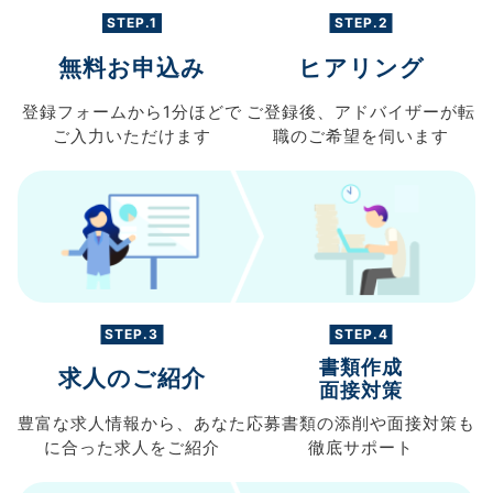
STEP.1
STEP.2
無料お申込み
ヒアリング
登録フォームから
1分ほどで
ご登録後、
アドバイザーが転
ご入力
いただけます
職の
ご希望を伺います
STEP.3
STEP.4
書類作成
求人のご紹介
面接対策
豊富な求人情報から、
あなた
応募書類の
添削や面接対策も
に合った求人を
ご紹介
徹底サポート