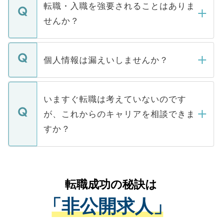
いただきますので、しばらくお待ちくださ
うち約3割は、Webサイトからご覧いただ
転職・入職を強要されることはありま
い。
けない「非公開求人」です。非公開求人は
せんか？
下記の理由によって、一般には公開してい
ません。
転職・入職を強要することは一切ありませ
ん。また、仮に応募先から内定をいただい
個人情報は漏えいしませんか？
■応募殺到を避けるため 人気のある医療機
たとしても、ご本人が納得しない限り、内
関を公にしてしまうと、応募が殺到する場
定を承諾する必要はありません。内定先へ
個人情報が漏えいすることはありませんの
合があります。 選考を効率よく行うため
の辞退の連絡はキャリアパートナーが行い
で、ご安心ください。当サイトからの登録
いますぐ転職は考えていないのです
に、医療機関が求める条件に合った人材の
ますので、ご安心ください。
などで収集したご登録者様の個人情報は、
が、これからのキャリアを相談できま
みを人材紹介会社に依頼するケースが増え
ご本人のキャリアアップおよび転職活動の
ています。
すか？
支援を目的に使用いたします。お預かりし
ているすべての個人データはご本人の許可
お気軽にご相談ください。先生専任のキャ
なく、医療機関側に開示したり、第三者に
リアパートナーが将来のご希望などをおう
提供することは一切ありません。また弊社
かがいして、現在の医療機関の状況や紹介
転職成功の秘訣は
は、個人情報の取り扱いについての厳密な
経験をまじえながら、適切なアドバイスを
管理基準を満たした事業者のみに付与され
「非公開求人」
させていただきます。すぐにご転職をされ
る、プライバシーマークを取得済みです。
ない方には、長期的なサポートが可能です
ご登録いただいた個人情報は、SSL（デー