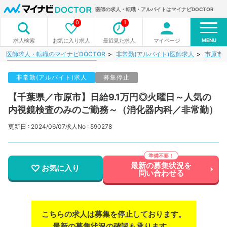
医師の求人・転職・アルバイトはマイナビDOCTOR
0
1
MENU
お気に入り求人
最近見た求人
マイページ
求人検索
医師求人・転職のマイナビDOCTOR
非常勤(アルバイト)医師求人
市原市
非常勤(アルバイト)求人
募集停止
【千葉県／市原市】日給9.1万円◎火曜日～人気の
内視鏡検査のみのご勤務～（消化器内科／非常勤）
更新日 : 2024/06/07
求人No : 590278
最新の募集状況を
お気に入り
問い合わせる
こちらの求人は募集を停止しております。
最新の募集状況の確認も承ります。