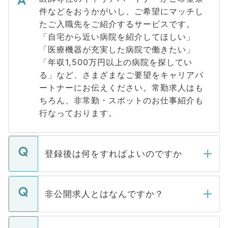
件などをおうかがいし、ご希望にマッチし
たご入職先をご紹介するサービスです。
「自宅から近い病院を紹介してほしい」
「医療機器が充実した病院で働きたい」
「年収1,500万円以上の病院を探してい
る」など、さまざまなご要望をキャリアパ
ートナーにお伝えください。常勤求人はも
ちろん、非常勤・スポットのお仕事紹介も
行なっております。
登録後は何をすればよいのですか
ご登録いただきましたら、弊社担当者がご
登録内容を確認し、その後メールもしくは
非公開求人とはなんですか？
お電話にて次のステップのご案内をいたし
ます。通常、5営業日以内にはご連絡をせて
マイナビDOCTORで取り扱っている求人の