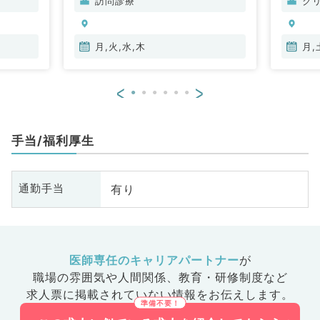
訪問診療
ク
、腎臓内
分泌・代謝内科、腎臓内科、老年
内科、血液内科、膠原病科
月,火,水,木
月,
<
>
手当/福利厚生
有り
通勤手当
医師専任のキャリアパートナー
が
職場の雰囲気や人間関係、
教育・研修制度など
求人票に掲載されていない情報をお伝えします。