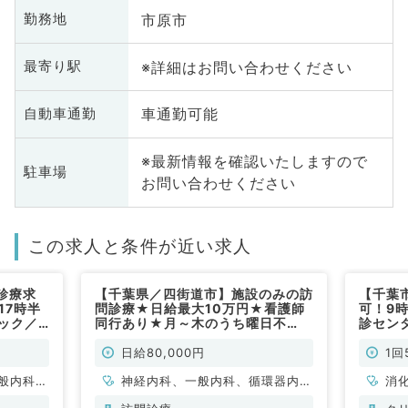
市原市
勤務地
※詳細はお問い合わせください
最寄り駅
車通勤可能
自動車通勤
※最新情報を確認いたしますので
駐車場
お問い合わせください
この求人と条件が近い求人
診療求
【千葉県／四街道市】施設のみの訪
【千葉
17時半
問診療★日給最大10万円★看護師
可！9時
ック／
同行あり★月～木のうち曜日不
診セン
常勤）
問！◎9～17時のご勤務◎（内科系
診の求
／非常勤）
募集で
日給80,000円
1回
般内科、
神経内科、一般内科、循環器内
消
、消化器
科、呼吸器内科、消化器内科、内