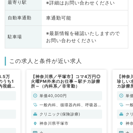
※詳細はお問い合わせください
最寄り駅
車通勤可能
自動車通勤
※最新情報を確認いたしますので
駐車場
お問い合わせください
この求人と条件が近い求人
.5万
【神奈川県／平塚市】コマ4万円◎
【神奈
のうち1
火曜PM外来のお仕事～駅チカ診療
珍しい
内視鏡検
所～（内科系／非常勤）
カ診療
での募集
単価40,000円
単価
一般内科、循環器内科、呼吸器内
一
科、消化器内科、内分泌・代謝内
科
クリニック(保険診療)
ク
科
科
神奈川県平塚市
神
火
水