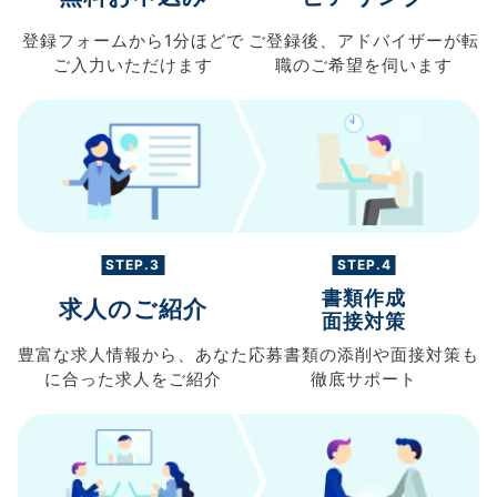
登録フォームから
1分ほどで
ご登録後、
アドバイザーが転
ご入力
いただけます
職の
ご希望を伺います
STEP.3
STEP.4
書類作成
求人のご紹介
面接対策
豊富な求人情報から、
あなた
応募書類の
添削や面接対策も
に合った求人を
ご紹介
徹底サポート