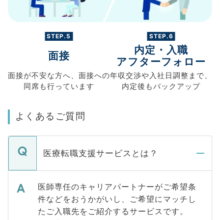
STEP.5
STEP.6
内定・入職
面接
アフターフォロー
面接が不安な方へ、
面接への
年収交渉や
入社日調整まで、
同席も
行っています
内定後もバックアップ
よくあるご質問
医療転職支援サービスとは？
医師専任のキャリアパートナーがご希望条
件などをおうかがいし、ご希望にマッチし
たご入職先をご紹介するサービスです。