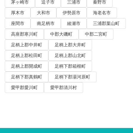
茅ヶ崎市
逗子市
三浦市
秦野市
厚木市
大和市
伊勢原市
海老名市
座間市
南足柄市
綾瀬市
三浦郡葉山町
高座郡寒川町
中郡大磯町
中郡二宮町
足柄上郡中井町
足柄上郡大井町
足柄上郡松田町
足柄上郡山北町
足柄上郡開成町
足柄下郡箱根町
足柄下郡真鶴町
足柄下郡湯河原町
愛甲郡愛川町
愛甲郡清川村