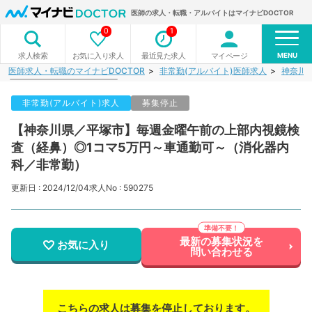
医師の求人・転職・アルバイトはマイナビDOCTOR
0
1
MENU
お気に入り求人
最近見た求人
マイページ
求人検索
医師求人・転職のマイナビDOCTOR
非常勤(アルバイト)医師求人
神奈川
非常勤(アルバイト)求人
募集停止
【神奈川県／平塚市】毎週金曜午前の上部内視鏡検
査（経鼻）◎1コマ5万円～車通勤可～（消化器内
科／非常勤）
更新日 : 2024/12/04
求人No : 590275
最新の募集状況を
お気に入り
問い合わせる
こちらの求人は募集を停止しております。