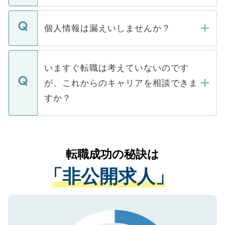
ません。
転職・入職を強要することは一切ありませ
ん。また、仮に応募先から内定をいただい
個人情報は漏えいしませんか？
■応募殺到を避けるため 人気のある医療機
たとしても、ご本人が納得しない限り、内
関を公にしてしまうと、応募が殺到する場
定を承諾する必要はありません。内定先へ
個人情報が漏えいすることはありませんの
合があります。 選考を効率よく行うため
の辞退の連絡はキャリアパートナーが行い
で、ご安心ください。当サイトからの登録
いますぐ転職は考えていないのです
に、医療機関が求める条件に合った人材の
ますので、ご安心ください。
などで収集したご登録者様の個人情報は、
が、これからのキャリアを相談できま
みを人材紹介会社に依頼するケースが増え
ご本人のキャリアアップおよび転職活動の
ています。
すか？
支援を目的に使用いたします。お預かりし
ているすべての個人データはご本人の許可
お気軽にご相談ください。先生専任のキャ
なく、医療機関側に開示したり、第三者に
リアパートナーが将来のご希望などをおう
提供することは一切ありません。また弊社
かがいして、現在の医療機関の状況や紹介
転職成功の秘訣は
は、個人情報の取り扱いについての厳密な
経験をまじえながら、適切なアドバイスを
管理基準を満たした事業者のみに付与され
「非公開求人」
させていただきます。すぐにご転職をされ
る、プライバシーマークを取得済みです。
ない方には、長期的なサポートが可能です
ご登録いただいた個人情報は、SSL（デー
ので、まずはご登録ください。
タ暗号化）によって保護されていますの
で、機密保持に関してもご安心ください。