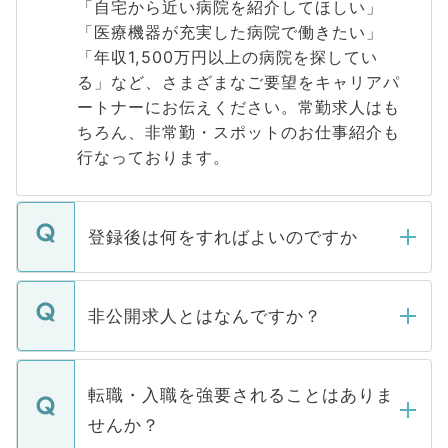
「自宅から近い病院を紹介してほしい」
「医療機器が充実した病院で働きたい」
「年収1,500万円以上の病院を探してい
る」など、さまざまなご要望をキャリアパ
ートナーにお伝えください。常勤求人はも
ちろん、非常勤・スポットのお仕事紹介も
行なっております。
登録後は何をすればよいのですか
ご登録いただきましたら、弊社担当者がご
登録内容を確認し、その後メールもしくは
非公開求人とはなんですか？
お電話にて次のステップのご案内をいたし
ます。通常、5営業日以内にはご連絡をせて
マイナビDOCTORで取り扱っている求人の
いただきますので、しばらくお待ちくださ
うち約3割は、Webサイトからご覧いただ
転職・入職を強要されることはありま
い。
けない「非公開求人」です。非公開求人は
せんか？
下記の理由によって、一般には公開してい