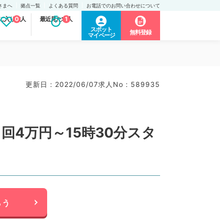
さまへ
拠点一覧
よくある質問
お電話でのお問い合わせについて
に入り求人
0
最近見た求人
1
スポット
無料登録
マイページ
更新日 : 2022/06/07
求人No : 589935
4万円～15時30分スタ
らう