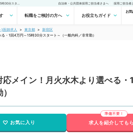
【東京都／新宿区】初期対応メイン！月火水木より選べる・1回4万円～15時30分スタート～（一般内科／非常勤）非常勤(アルバイト)の求人｜医師の求人・転職・アルバイトは【マイナビDOCTOR】
自治体・公共団体採用ご担当者さまへ
採用ご担当者
お気
す
転職をご検討の方へ
お役立ちガイド
ト)医師求人
東京都
新宿区
る・1回4万円～15時30分スタート～（一般内科／非常勤）
応メイン！月火水木より選べる・1回
勤）
お気に入り
求人を紹介しても