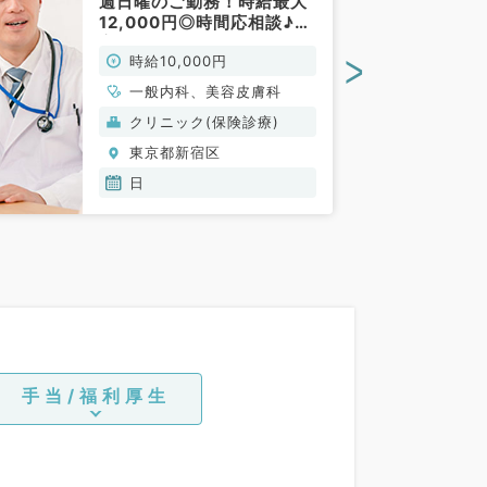
週日曜のご勤務！時給最大
12,000円◎時間応相談♪最
寄り駅直結クリニック
>
時給10,000円
♪（美容皮膚科,美容外科／
非常勤）
一般内科、美容皮膚科
クリニック(保険診療)
東京都新宿区
日
手当/福利厚生