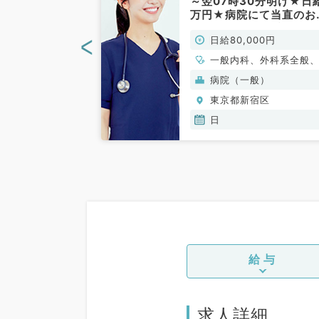
日PM◎時給
～翌07時30分明け★日
♪駅チカで通勤便
万円★病院にて当直のお
も相談OK！
事です！（外科系／非常
<
00円
日給80,000円
科・一般内科／
勤）
、美容皮膚科
一般内科、外科系全般
般外科
ク(美容・自由診
病院（一般）
宿区
東京都新宿区
日
給与
求人詳細