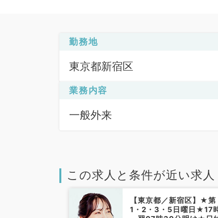
勤務地
東京都新宿区
業務内容
一般外来
この求人と条件が近い求人
新宿区】希少な
【東京都／新宿区】★第
インのお仕事！
1・2・3・5日曜日★17