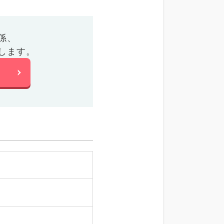
係、
します。