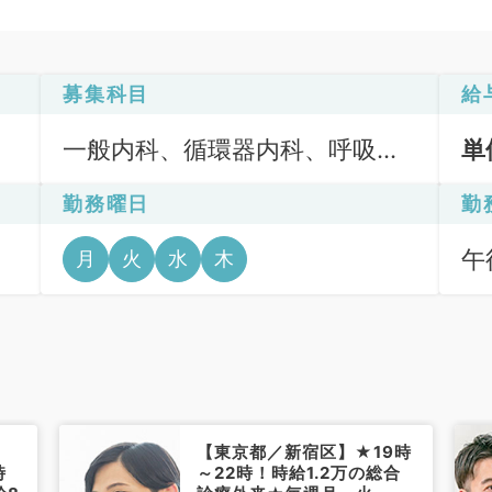
募集科目
給
一般内科、循環器内科、呼吸器
単
内科、消化器内科、内分泌・代
勤務曜日
勤
謝内科、科目不問
午後
月
火
水
木
【東京都／新宿区】★19時
時
～22時！時給1.2万の総合