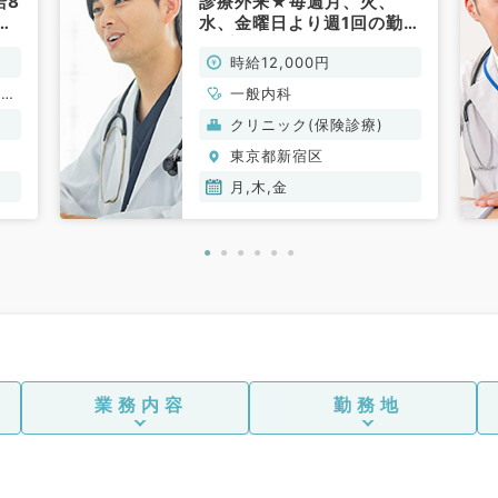
給8
診療外来★毎週月、火、
仕
水、金曜日より週1回の勤務
◎プライマリーに勤務した
時給12,000円
い方におすすめです◎（総
合診療科／非常勤）
、一
一般内科
クリニック(保険診療)
東京都新宿区
月,木,金
業務内容
勤務地