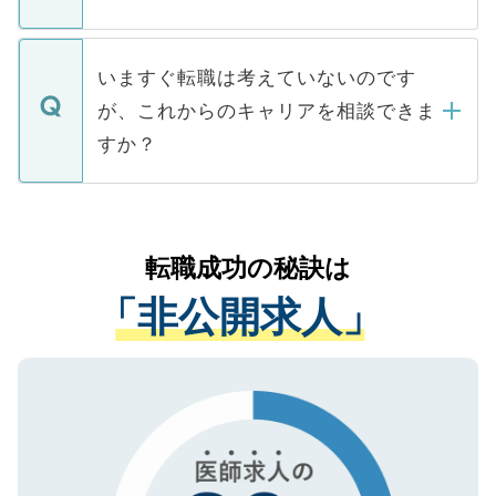
■応募殺到を避けるため 人気のある医療機
たとしても、ご本人が納得しない限り、内
関を公にしてしまうと、応募が殺到する場
定を承諾する必要はありません。内定先へ
個人情報が漏えいすることはありませんの
合があります。 選考を効率よく行うため
の辞退の連絡はキャリアパートナーが行い
で、ご安心ください。当サイトからの登録
いますぐ転職は考えていないのです
に、医療機関が求める条件に合った人材の
ますので、ご安心ください。
などで収集したご登録者様の個人情報は、
が、これからのキャリアを相談できま
みを人材紹介会社に依頼するケースが増え
ご本人のキャリアアップおよび転職活動の
ています。
すか？
支援を目的に使用いたします。お預かりし
ているすべての個人データはご本人の許可
お気軽にご相談ください。先生専任のキャ
なく、医療機関側に開示したり、第三者に
リアパートナーが将来のご希望などをおう
提供することは一切ありません。また弊社
かがいして、現在の医療機関の状況や紹介
転職成功の秘訣は
は、個人情報の取り扱いについての厳密な
経験をまじえながら、適切なアドバイスを
管理基準を満たした事業者のみに付与され
「非公開求人」
させていただきます。すぐにご転職をされ
る、プライバシーマークを取得済みです。
ない方には、長期的なサポートが可能です
ご登録いただいた個人情報は、SSL（デー
ので、まずはご登録ください。
タ暗号化）によって保護されていますの
で、機密保持に関してもご安心ください。