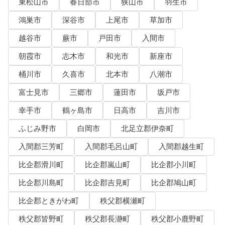
東松山市
春日部市
狭山市
羽生市
鴻巣市
深谷市
上尾市
草加市
越谷市
蕨市
戸田市
入間市
朝霞市
志木市
和光市
新座市
桶川市
久喜市
北本市
八潮市
富士見市
三郷市
蓮田市
坂戸市
幸手市
鶴ヶ島市
日高市
吉川市
ふじみ野市
白岡市
北足立郡伊奈町
入間郡三芳町
入間郡毛呂山町
入間郡越生町
比企郡滑川町
比企郡嵐山町
比企郡小川町
比企郡川島町
比企郡吉見町
比企郡鳩山町
比企郡ときがわ町
秩父郡横瀬町
秩父郡皆野町
秩父郡長瀞町
秩父郡小鹿野町