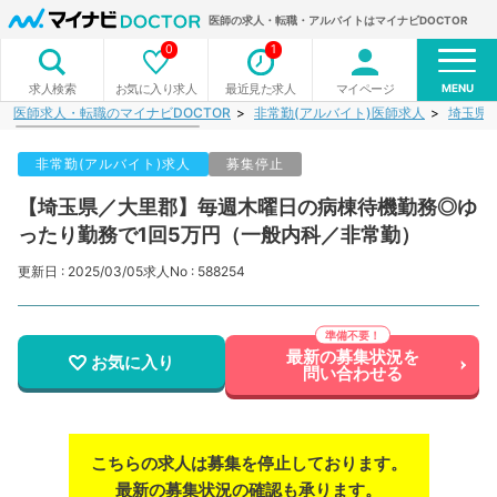
医師の求人・転職・アルバイトはマイナビDOCTOR
0
1
MENU
お気に入り求人
最近見た求人
マイページ
求人検索
医師求人・転職のマイナビDOCTOR
非常勤(アルバイト)医師求人
埼玉県
非常勤(アルバイト)求人
募集停止
【埼玉県／大里郡】毎週木曜日の病棟待機勤務◎ゆ
ったり勤務で1回5万円（一般内科／非常勤）
更新日 : 2025/03/05
求人No : 588254
最新の募集状況を
お気に入り
問い合わせる
こちらの求人は募集を停止しております。
最新の募集状況の確認も承ります。