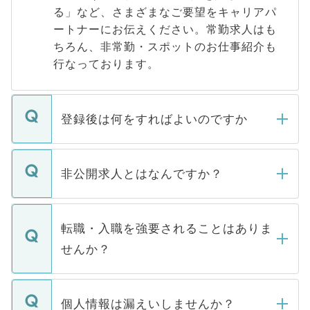
る」など、さまざまなご要望をキャリアパ
ートナーにお伝えください。常勤求人はも
ちろん、非常勤・スポットのお仕事紹介も
行なっております。
登録後は何をすればよいのですか
ご登録いただきましたら、弊社担当者がご
登録内容を確認し、その後メールもしくは
非公開求人とはなんですか？
お電話にて次のステップのご案内をいたし
ます。通常、5営業日以内にはご連絡をせて
マイナビDOCTORで取り扱っている求人の
いただきますので、しばらくお待ちくださ
うち約3割は、Webサイトからご覧いただ
転職・入職を強要されることはありま
い。
けない「非公開求人」です。非公開求人は
せんか？
下記の理由によって、一般には公開してい
ません。
転職・入職を強要することは一切ありませ
ん。また、仮に応募先から内定をいただい
個人情報は漏えいしませんか？