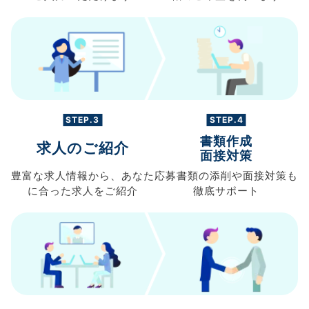
STEP.3
STEP.4
書類作成
求人のご紹介
面接対策
豊富な求人情報から、
あなた
応募書類の
添削や面接対策も
に合った求人を
ご紹介
徹底サポート