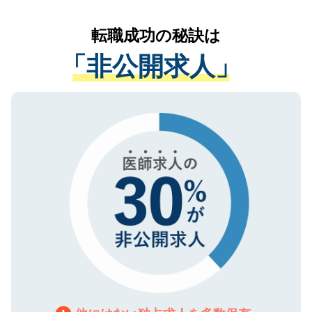
リアパートナーが将来のご希望などをおう
提供することは一切ありません。また弊社
かがいして、現在の医療機関の状況や紹介
転職成功の秘訣は
は、個人情報の取り扱いについての厳密な
経験をまじえながら、適切なアドバイスを
管理基準を満たした事業者のみに付与され
「非公開求人」
させていただきます。すぐにご転職をされ
る、プライバシーマークを取得済みです。
ない方には、長期的なサポートが可能です
ご登録いただいた個人情報は、SSL（デー
ので、まずはご登録ください。
タ暗号化）によって保護されていますの
で、機密保持に関してもご安心ください。