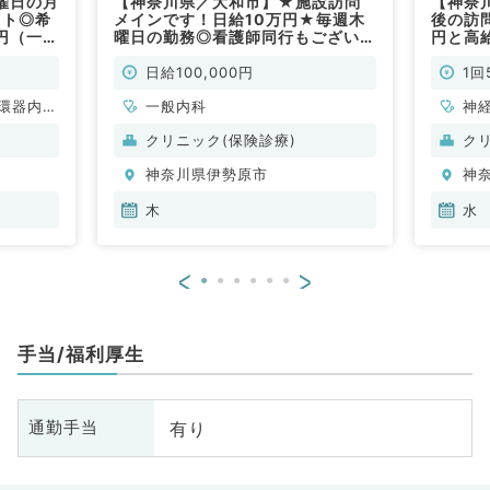
曜日の月
【神奈川県／大和市】★施設訪問
【神奈
イト◎希
メインです！日給10万円★毎週木
後の訪
万円（一般
曜日の勤務◎看護師同行もございま
円と高
す（内科系／非常勤）
集です
日給100,000円
1回
環器内
一般内科
神
内科、内
科
クリニック(保険診療)
ク
科、血液
分
神奈川県伊勢原市
神
内
木
水
<
>
手当/福利厚生
有り
通勤手当