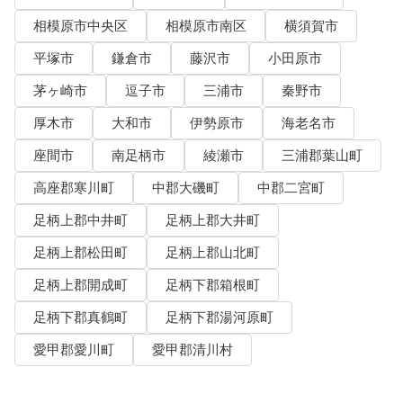
相模原市中央区
相模原市南区
横須賀市
平塚市
鎌倉市
藤沢市
小田原市
茅ヶ崎市
逗子市
三浦市
秦野市
厚木市
大和市
伊勢原市
海老名市
座間市
南足柄市
綾瀬市
三浦郡葉山町
高座郡寒川町
中郡大磯町
中郡二宮町
足柄上郡中井町
足柄上郡大井町
足柄上郡松田町
足柄上郡山北町
足柄上郡開成町
足柄下郡箱根町
足柄下郡真鶴町
足柄下郡湯河原町
愛甲郡愛川町
愛甲郡清川村