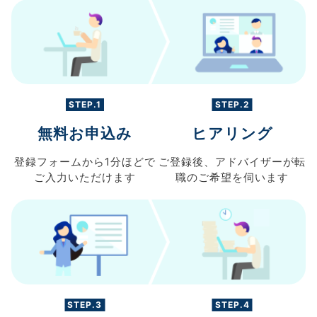
STEP.1
STEP.2
無料お申込み
ヒアリング
登録フォームから
1分ほどで
ご登録後、
アドバイザーが転
ご入力
いただけます
職の
ご希望を伺います
STEP.3
STEP.4