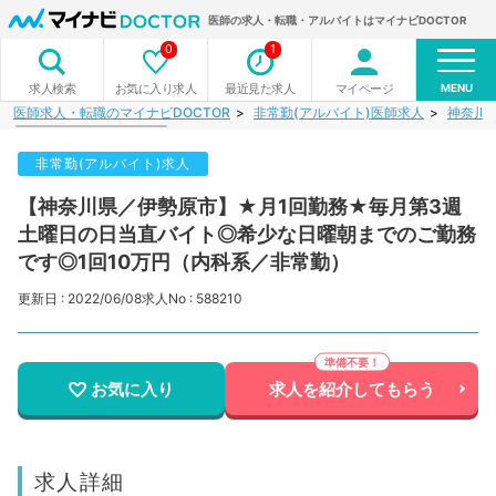
医師の求人・転職・アルバイトはマイナビDOCTOR
0
1
MENU
お気に入り求人
最近見た求人
マイページ
求人検索
医師求人・転職のマイナビDOCTOR
非常勤(アルバイト)医師求人
神奈川
非常勤(アルバイト)求人
【神奈川県／伊勢原市】★月1回勤務★毎月第3週
土曜日の日当直バイト◎希少な日曜朝までのご勤務
です◎1回10万円（内科系／非常勤）
更新日 : 2022/06/08
求人No : 588210
お気に入り
求人を紹介してもらう
求人詳細