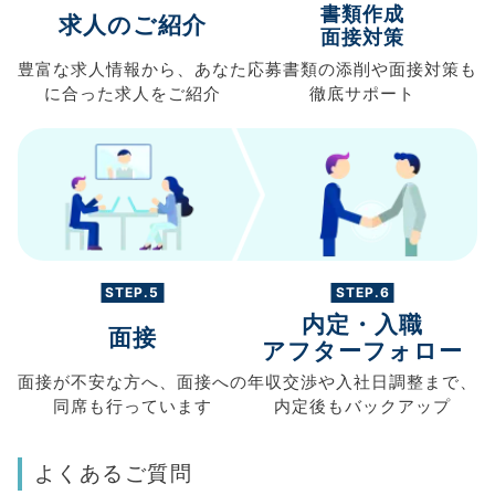
書類作成
求人のご紹介
面接対策
豊富な求人情報から、
あなた
応募書類の
添削や面接対策も
に合った求人を
ご紹介
徹底サポート
STEP.5
STEP.6
内定・入職
面接
アフターフォロー
面接が不安な方へ、
面接への
年収交渉や
入社日調整まで、
同席も
行っています
内定後もバックアップ
よくあるご質問