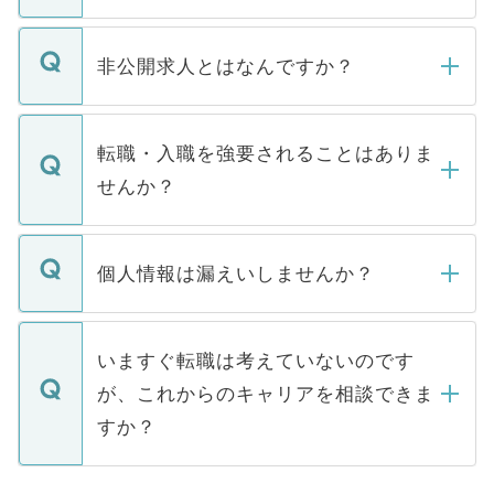
ご登録いただきましたら、弊社担当者がご
登録内容を確認し、その後メールもしくは
非公開求人とはなんですか？
お電話にて次のステップのご案内をいたし
ます。通常、5営業日以内にはご連絡をせて
マイナビDOCTORで取り扱っている求人の
いただきますので、しばらくお待ちくださ
うち約3割は、Webサイトからご覧いただ
転職・入職を強要されることはありま
い。
けない「非公開求人」です。非公開求人は
せんか？
下記の理由によって、一般には公開してい
ません。
転職・入職を強要することは一切ありませ
ん。また、仮に応募先から内定をいただい
個人情報は漏えいしませんか？
■応募殺到を避けるため 人気のある医療機
たとしても、ご本人が納得しない限り、内
関を公にしてしまうと、応募が殺到する場
定を承諾する必要はありません。内定先へ
個人情報が漏えいすることはありませんの
合があります。 選考を効率よく行うため
の辞退の連絡はキャリアパートナーが行い
で、ご安心ください。当サイトからの登録
いますぐ転職は考えていないのです
に、医療機関が求める条件に合った人材の
ますので、ご安心ください。
などで収集したご登録者様の個人情報は、
が、これからのキャリアを相談できま
みを人材紹介会社に依頼するケースが増え
ご本人のキャリアアップおよび転職活動の
ています。
すか？
支援を目的に使用いたします。お預かりし
ているすべての個人データはご本人の許可
お気軽にご相談ください。先生専任のキャ
なく、医療機関側に開示したり、第三者に