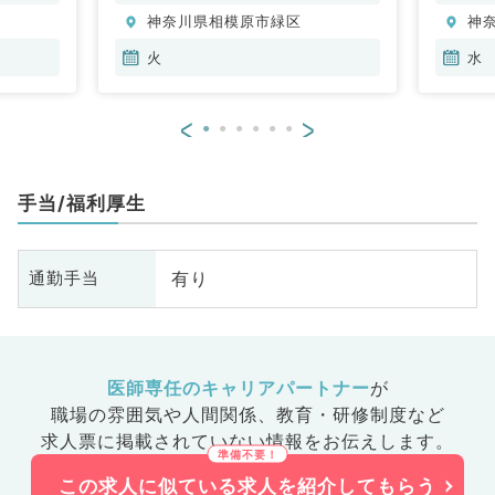
科、老年
神奈川県相模原市緑区
神
火
水
<
>
手当/福利厚生
有り
通勤手当
医師専任のキャリアパートナー
が
職場の雰囲気や人間関係、
教育・研修制度など
求人票に掲載されていない情報をお伝えします。
この求人に似ている求人を紹介してもらう