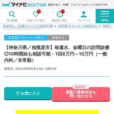
医師の求人・転職・アルバイトはマイナビDOCTOR
0
1
MENU
お気に入り求人
最近見た求人
マイページ
求人検索
医師求人・転職のマイナビDOCTOR
非常勤(アルバイト)医師求人
神奈川
非常勤(アルバイト)求人
募集停止
【神奈川県／相模原市】毎週水、金曜日の訪問診療
◎10時開始も相談可能・1回8万円～10万円（一般
内科／非常勤）
更新日 : 2024/08/30
求人No : 588130
最新の募集状況を
お気に入り
問い合わせる