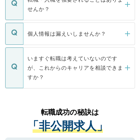
い。
けない「非公開求人」です。非公開求人は
せんか？
下記の理由によって、一般には公開してい
ません。
転職・入職を強要することは一切ありませ
ん。また、仮に応募先から内定をいただい
個人情報は漏えいしませんか？
■応募殺到を避けるため 人気のある医療機
たとしても、ご本人が納得しない限り、内
関を公にしてしまうと、応募が殺到する場
定を承諾する必要はありません。内定先へ
個人情報が漏えいすることはありませんの
合があります。 選考を効率よく行うため
の辞退の連絡はキャリアパートナーが行い
で、ご安心ください。当サイトからの登録
いますぐ転職は考えていないのです
に、医療機関が求める条件に合った人材の
ますので、ご安心ください。
などで収集したご登録者様の個人情報は、
が、これからのキャリアを相談できま
みを人材紹介会社に依頼するケースが増え
ご本人のキャリアアップおよび転職活動の
ています。
すか？
支援を目的に使用いたします。お預かりし
ているすべての個人データはご本人の許可
お気軽にご相談ください。先生専任のキャ
なく、医療機関側に開示したり、第三者に
リアパートナーが将来のご希望などをおう
提供することは一切ありません。また弊社
かがいして、現在の医療機関の状況や紹介
転職成功の秘訣は
は、個人情報の取り扱いについての厳密な
経験をまじえながら、適切なアドバイスを
管理基準を満たした事業者のみに付与され
「非公開求人」
させていただきます。すぐにご転職をされ
る、プライバシーマークを取得済みです。
ない方には、長期的なサポートが可能です
ご登録いただいた個人情報は、SSL（デー
ので、まずはご登録ください。