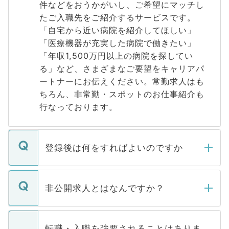
件などをおうかがいし、ご希望にマッチし
たご入職先をご紹介するサービスです。
「自宅から近い病院を紹介してほしい」
「医療機器が充実した病院で働きたい」
「年収1,500万円以上の病院を探してい
る」など、さまざまなご要望をキャリアパ
ートナーにお伝えください。常勤求人はも
ちろん、非常勤・スポットのお仕事紹介も
行なっております。
登録後は何をすればよいのですか
ご登録いただきましたら、弊社担当者がご
登録内容を確認し、その後メールもしくは
非公開求人とはなんですか？
お電話にて次のステップのご案内をいたし
ます。通常、5営業日以内にはご連絡をせて
マイナビDOCTORで取り扱っている求人の
いただきますので、しばらくお待ちくださ
うち約3割は、Webサイトからご覧いただ
転職・入職を強要されることはありま