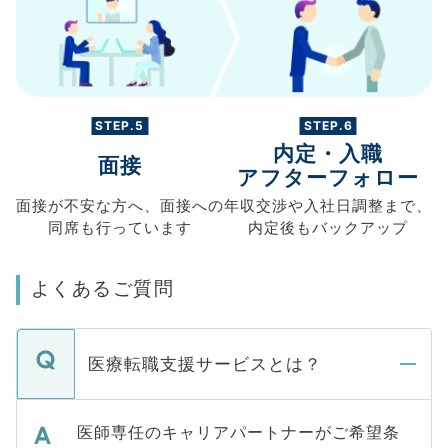
STEP.5
STEP.6
内定・入職
面接
アフターフォロー
面接が不安な方へ、
面接への
年収交渉や
入社日調整まで、
同席も
行っています
内定後もバックアップ
よくあるご質問
医療転職支援サービスとは？
医師専任のキャリアパートナーがご希望条