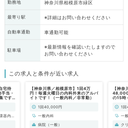
神奈川県相模原市緑区
勤務地
※詳細はお問い合わせください
最寄り駅
車通勤可能
自動車通勤
※最新情報を確認いたしますので
駐車場
お問い合わせください
この求人と条件が近い求人
自宅待
【神奈川県／相模原市】1回4万
【神奈
動手当・
円！毎週火曜日の内科外来のアルバ
48,0
集です
イトです！（一般内科／非常勤）
の15
利なク
能です
1回40,000円
1回
環器内
一般内科
一
内科、内
病院（一般）
ク