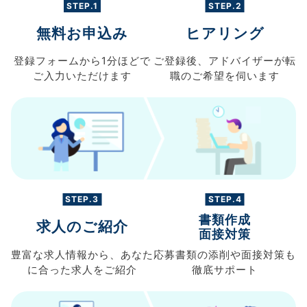
STEP.1
STEP.2
無料お申込み
ヒアリング
登録フォームから
1分ほどで
ご登録後、
アドバイザーが転
ご入力
いただけます
職の
ご希望を伺います
STEP.3
STEP.4
書類作成
求人のご紹介
面接対策
豊富な求人情報から、
あなた
応募書類の
添削や面接対策も
に合った求人を
ご紹介
徹底サポート