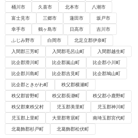
桶川市
久喜市
北本市
八潮市
富士見市
三郷市
蓮田市
坂戸市
幸手市
鶴ヶ島市
日高市
吉川市
ふじみ野市
白岡市
北足立郡伊奈町
入間郡三芳町
入間郡毛呂山町
入間郡越生町
比企郡滑川町
比企郡嵐山町
比企郡小川町
比企郡川島町
比企郡吉見町
比企郡鳩山町
比企郡ときがわ町
秩父郡横瀬町
秩父郡皆野町
秩父郡長瀞町
秩父郡小鹿野町
秩父郡東秩父村
児玉郡美里町
児玉郡神川町
児玉郡上里町
大里郡寄居町
南埼玉郡宮代町
北葛飾郡杉戸町
北葛飾郡松伏町