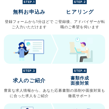
STEP.1
STEP.2
無料お申込み
ヒアリング
登録フォームから
1分ほどで
ご登録後、
アドバイザーが転
ご入力
いただけます
職の
ご希望を伺います
STEP.3
STEP.4
書類作成
求人のご紹介
面接対策
豊富な求人情報から、
あなた
応募書類の
添削や面接対策も
に合った求人を
ご紹介
徹底サポート