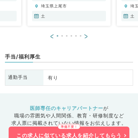
科、老年
分泌・代謝内科、腎臓内科、老年
埼玉県上尾市
埼
科
内科、血液内科、膠原病科
土
土
<
>
手当/福利厚生
有り
通勤手当
医師専任のキャリアパートナー
が
職場の雰囲気や人間関係、
教育・研修制度など
求人票に掲載されていない情報をお伝えします。
この求人に似ている求人を紹介してもらう