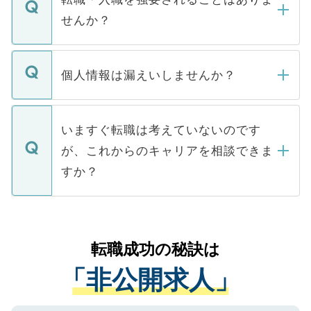
い。
けない「非公開求人」です。非公開求人は
せんか？
下記の理由によって、一般には公開してい
ません。
転職・入職を強要することは一切ありませ
ん。また、仮に応募先から内定をいただい
個人情報は漏えいしませんか？
■応募殺到を避けるため 人気のある医療機
たとしても、ご本人が納得しない限り、内
関を公にしてしまうと、応募が殺到する場
定を承諾する必要はありません。内定先へ
個人情報が漏えいすることはありませんの
合があります。 選考を効率よく行うため
の辞退の連絡はキャリアパートナーが行い
で、ご安心ください。当サイトからの登録
いますぐ転職は考えていないのです
に、医療機関が求める条件に合った人材の
ますので、ご安心ください。
などで収集したご登録者様の個人情報は、
が、これからのキャリアを相談できま
みを人材紹介会社に依頼するケースが増え
ご本人のキャリアアップおよび転職活動の
ています。
すか？
支援を目的に使用いたします。お預かりし
ているすべての個人データはご本人の許可
お気軽にご相談ください。先生専任のキャ
なく、医療機関側に開示したり、第三者に
リアパートナーが将来のご希望などをおう
提供することは一切ありません。また弊社
かがいして、現在の医療機関の状況や紹介
転職成功の秘訣は
は、個人情報の取り扱いについての厳密な
経験をまじえながら、適切なアドバイスを
管理基準を満たした事業者のみに付与され
「非公開求人」
させていただきます。すぐにご転職をされ
る、プライバシーマークを取得済みです。
ない方には、長期的なサポートが可能です
ご登録いただいた個人情報は、SSL（デー
ので、まずはご登録ください。