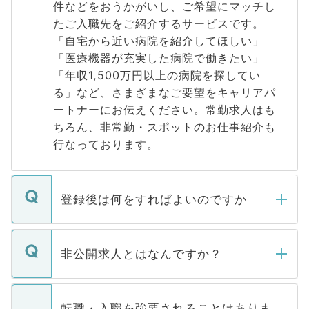
件などをおうかがいし、ご希望にマッチし
たご入職先をご紹介するサービスです。
「自宅から近い病院を紹介してほしい」
「医療機器が充実した病院で働きたい」
「年収1,500万円以上の病院を探してい
る」など、さまざまなご要望をキャリアパ
ートナーにお伝えください。常勤求人はも
ちろん、非常勤・スポットのお仕事紹介も
行なっております。
登録後は何をすればよいのですか
ご登録いただきましたら、弊社担当者がご
登録内容を確認し、その後メールもしくは
非公開求人とはなんですか？
お電話にて次のステップのご案内をいたし
ます。通常、5営業日以内にはご連絡をせて
マイナビDOCTORで取り扱っている求人の
いただきますので、しばらくお待ちくださ
うち約3割は、Webサイトからご覧いただ
転職・入職を強要されることはありま