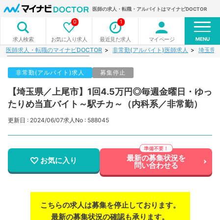
医師の求人・転職・アルバイトはマイナビDOCTOR
0
1
MENU
お気に入り求人
最近見た求人
マイページ
求人検索
医師求人・転職のマイナビDOCTOR
非常勤(アルバイト)医師求人
埼玉県
非常勤(アルバイト)求人
募集停止
【埼玉県／上尾市】1回4.5万円◎毎週金曜日・ゆっ
たりめ当直バイト～駅チカ～（内科系／非常勤）
更新日 : 2024/06/07
求人No : 588045
最新の募集状況を
お気に入り
問い合わせる
こちらの求人は募集を停止しております。
最新の募集状況の確認も承ります。