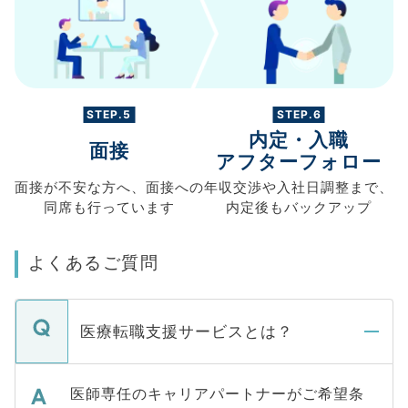
STEP.5
STEP.6
内定・入職
面接
アフターフォロー
面接が不安な方へ、
面接への
年収交渉や
入社日調整まで、
同席も
行っています
内定後もバックアップ
よくあるご質問
医療転職支援サービスとは？
医師専任のキャリアパートナーがご希望条