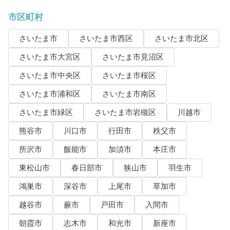
市区町村
さいたま市
さいたま市西区
さいたま市北区
さいたま市大宮区
さいたま市見沼区
さいたま市中央区
さいたま市桜区
さいたま市浦和区
さいたま市南区
さいたま市緑区
さいたま市岩槻区
川越市
熊谷市
川口市
行田市
秩父市
所沢市
飯能市
加須市
本庄市
東松山市
春日部市
狭山市
羽生市
鴻巣市
深谷市
上尾市
草加市
越谷市
蕨市
戸田市
入間市
朝霞市
志木市
和光市
新座市