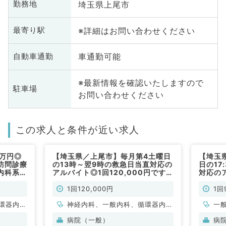
埼玉県上尾市
勤務地
※詳細はお問い合わせください
最寄り駅
車通勤可能
自動車通勤
※最新情報を確認いたしますので
駐車場
お問い合わせください
この求人と条件が近い求人
0万円◎
【埼玉県／上尾市】毎月第4土曜日
【埼玉
訪問診療
の13時～翌9時の救急日当直対応の
日の17
内科系／
アルバイト◎1回120,000円です
対応のア
（内科系／非常勤）
です（
1回120,000円
1回
環器内
神経内科、一般内科、循環器内
一
内科、内
科、呼吸器内科、消化器内科、内
病院（一般）
病