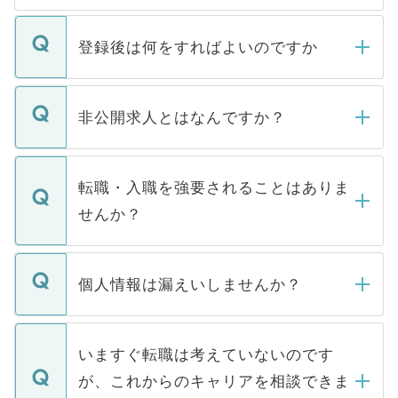
登録後は何をすればよいのですか
ご登録いただきましたら、弊社担当者がご
登録内容を確認し、その後メールもしくは
非公開求人とはなんですか？
お電話にて次のステップのご案内をいたし
ます。通常、5営業日以内にはご連絡をせて
マイナビDOCTORで取り扱っている求人の
いただきますので、しばらくお待ちくださ
うち約3割は、Webサイトからご覧いただ
転職・入職を強要されることはありま
い。
けない「非公開求人」です。非公開求人は
せんか？
下記の理由によって、一般には公開してい
ません。
転職・入職を強要することは一切ありませ
ん。また、仮に応募先から内定をいただい
個人情報は漏えいしませんか？
■応募殺到を避けるため 人気のある医療機
たとしても、ご本人が納得しない限り、内
関を公にしてしまうと、応募が殺到する場
定を承諾する必要はありません。内定先へ
個人情報が漏えいすることはありませんの
合があります。 選考を効率よく行うため
の辞退の連絡はキャリアパートナーが行い
で、ご安心ください。当サイトからの登録
いますぐ転職は考えていないのです
に、医療機関が求める条件に合った人材の
ますので、ご安心ください。
などで収集したご登録者様の個人情報は、
が、これからのキャリアを相談できま
みを人材紹介会社に依頼するケースが増え
ご本人のキャリアアップおよび転職活動の