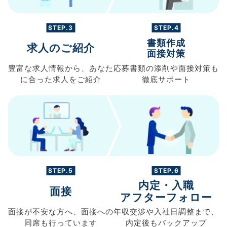
STEP.3
STEP.4
書類作成
求人のご紹介
面接対策
豊富な求人情報から、
あなた
応募書類の
添削や面接対策も
に合った求人を
ご紹介
徹底サポート
STEP.5
STEP.6
内定・入職
面接
アフターフォロー
面接が不安な方へ、
面接への
年収交渉や
入社日調整まで、
同席も
行っています
内定後もバックアップ