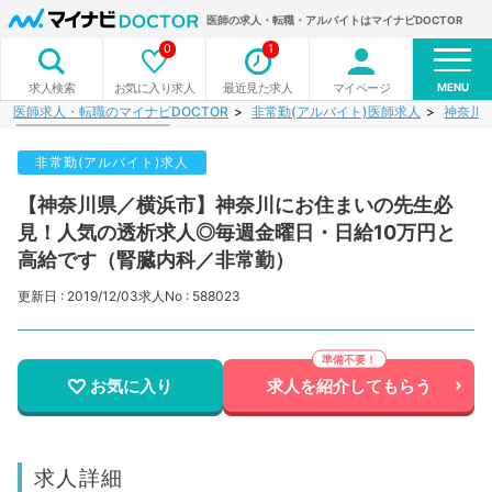
医師の求人・転職・アルバイトはマイナビDOCTOR
0
1
MENU
お気に入り求人
最近見た求人
マイページ
求人検索
医師求人・転職のマイナビDOCTOR
非常勤(アルバイト)医師求人
神奈川
非常勤(アルバイト)求人
【神奈川県／横浜市】神奈川にお住まいの先生必
見！人気の透析求人◎毎週金曜日・日給10万円と
高給です（腎臓内科／非常勤）
更新日 : 2019/12/03
求人No : 588023
お気に入り
求人を紹介してもらう
求人詳細