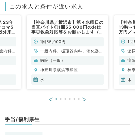
この求人と条件が近い求人
☆23年
【神奈川県／横浜市】第４水曜日の
【神奈
☆コマ5
当直バイト◎1回55,000円のお仕
13時～
般外来／
事◎救急対応等をお願いします（内
万円／
から応募
科系・外科系／非常勤）
科・泌
1回55,000円
1回
般内科、
一般内科、循環器内科、消化器内
泌
、消化器
科、腎臓内科、外科系全般、一般
病院（一般）
病
、腎臓内
外科
神奈川県横浜市緑区
神
水
木
<
>
手当/福利厚生