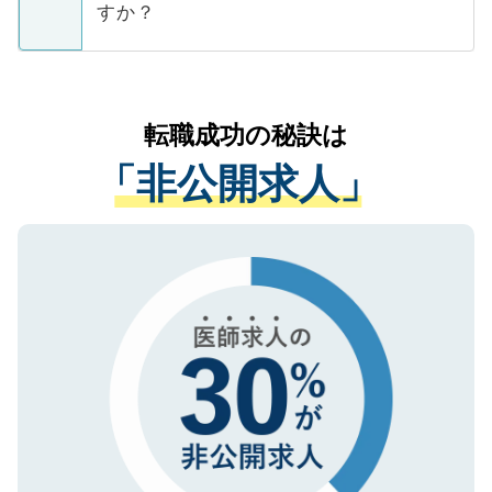
ています。
すか？
支援を目的に使用いたします。お預かりし
ているすべての個人データはご本人の許可
お気軽にご相談ください。先生専任のキャ
なく、医療機関側に開示したり、第三者に
リアパートナーが将来のご希望などをおう
提供することは一切ありません。また弊社
かがいして、現在の医療機関の状況や紹介
転職成功の秘訣は
は、個人情報の取り扱いについての厳密な
経験をまじえながら、適切なアドバイスを
管理基準を満たした事業者のみに付与され
「非公開求人」
させていただきます。すぐにご転職をされ
る、プライバシーマークを取得済みです。
ない方には、長期的なサポートが可能です
ご登録いただいた個人情報は、SSL（デー
ので、まずはご登録ください。
タ暗号化）によって保護されていますの
で、機密保持に関してもご安心ください。