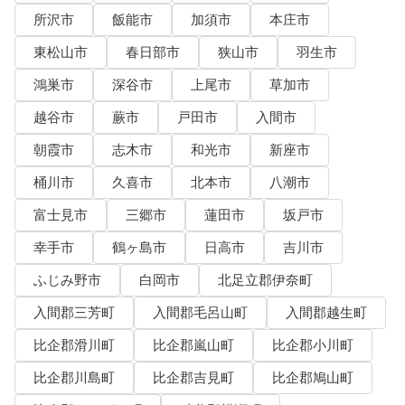
所沢市
飯能市
加須市
本庄市
東松山市
春日部市
狭山市
羽生市
鴻巣市
深谷市
上尾市
草加市
越谷市
蕨市
戸田市
入間市
朝霞市
志木市
和光市
新座市
桶川市
久喜市
北本市
八潮市
富士見市
三郷市
蓮田市
坂戸市
幸手市
鶴ヶ島市
日高市
吉川市
ふじみ野市
白岡市
北足立郡伊奈町
入間郡三芳町
入間郡毛呂山町
入間郡越生町
比企郡滑川町
比企郡嵐山町
比企郡小川町
比企郡川島町
比企郡吉見町
比企郡鳩山町