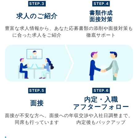
STEP.3
STEP.4
書類作成
求人のご紹介
面接対策
豊富な求人情報から、
あなた
応募書類の
添削や面接対策も
に合った求人を
ご紹介
徹底サポート
STEP.5
STEP.6
内定・入職
面接
アフターフォロー
面接が不安な方へ、
面接への
年収交渉や
入社日調整まで、
同席も
行っています
内定後もバックアップ