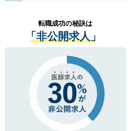
ているすべての個人データはご本人の許可
お気軽にご相談ください。先生専任のキャ
なく、医療機関側に開示したり、第三者に
リアパートナーが将来のご希望などをおう
提供することは一切ありません。また弊社
かがいして、現在の医療機関の状況や紹介
転職成功の秘訣は
は、個人情報の取り扱いについての厳密な
経験をまじえながら、適切なアドバイスを
管理基準を満たした事業者のみに付与され
「非公開求人」
させていただきます。すぐにご転職をされ
る、プライバシーマークを取得済みです。
ない方には、長期的なサポートが可能です
ご登録いただいた個人情報は、SSL（デー
ので、まずはご登録ください。
タ暗号化）によって保護されていますの
で、機密保持に関してもご安心ください。