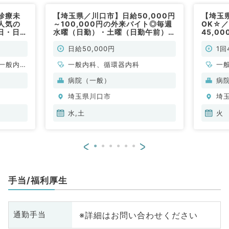
診療未
【埼玉県／川口市】日給50,000円
【埼玉
人気の
～100,000円の外来バイト◎毎週
OK☆
日・日給
水曜（日勤）・土曜（日勤午前）勤
45,0
系／非常
務◇マイカー通勤可（一般内科・
非常勤
循環器内科／非常勤）
日給50,000円
1回
一般内
一般内科、循環器内科
一
内科、消
病院（一般）
病
内科、腎
埼玉県川口市
埼
系全般、
水,土
火
<
>
手当/福利厚生
※詳細はお問い合わせください
通勤手当