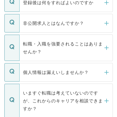
登録後は何をすればよいのですか
ご登録いただきましたら、弊社担当者がご
登録内容を確認し、その後メールもしくは
非公開求人とはなんですか？
お電話にて次のステップのご案内をいたし
ます。通常、5営業日以内にはご連絡をせて
マイナビDOCTORで取り扱っている求人の
いただきますので、しばらくお待ちくださ
うち約3割は、Webサイトからご覧いただ
転職・入職を強要されることはありま
い。
けない「非公開求人」です。非公開求人は
せんか？
下記の理由によって、一般には公開してい
ません。
転職・入職を強要することは一切ありませ
ん。また、仮に応募先から内定をいただい
個人情報は漏えいしませんか？
■応募殺到を避けるため 人気のある医療機
たとしても、ご本人が納得しない限り、内
関を公にしてしまうと、応募が殺到する場
定を承諾する必要はありません。内定先へ
個人情報が漏えいすることはありませんの
合があります。 選考を効率よく行うため
の辞退の連絡はキャリアパートナーが行い
で、ご安心ください。当サイトからの登録
いますぐ転職は考えていないのです
に、医療機関が求める条件に合った人材の
ますので、ご安心ください。
などで収集したご登録者様の個人情報は、
が、これからのキャリアを相談できま
みを人材紹介会社に依頼するケースが増え
ご本人のキャリアアップおよび転職活動の
ています。
すか？
支援を目的に使用いたします。お預かりし