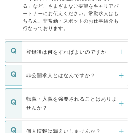
る」など、さまざまなご要望をキャリアパ
ートナーにお伝えください。常勤求人はも
ちろん、非常勤・スポットのお仕事紹介も
行なっております。
登録後は何をすればよいのですか
ご登録いただきましたら、弊社担当者がご
登録内容を確認し、その後メールもしくは
非公開求人とはなんですか？
お電話にて次のステップのご案内をいたし
ます。通常、5営業日以内にはご連絡をせて
マイナビDOCTORで取り扱っている求人の
いただきますので、しばらくお待ちくださ
うち約3割は、Webサイトからご覧いただ
転職・入職を強要されることはありま
い。
けない「非公開求人」です。非公開求人は
せんか？
下記の理由によって、一般には公開してい
ません。
転職・入職を強要することは一切ありませ
ん。また、仮に応募先から内定をいただい
個人情報は漏えいしませんか？