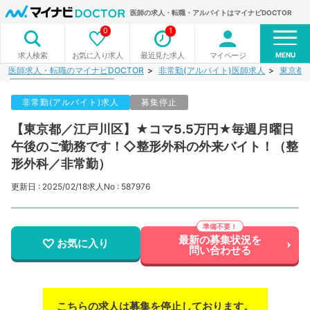
医師の求人・転職・アルバイトはマイナビDOCTOR
0
1
MENU
お気に入り求人
最近見た求人
マイページ
求人検索
医師求人・転職のマイナビDOCTOR
非常勤(アルバイト)医師求人
東京都
非常勤(アルバイト)求人
募集停止
【東京都／江戸川区】★コマ5.5万円★毎週月曜日
午後のご勤務です！◇整形外科の外来バイト！（整
形外科／非常勤）
更新日 : 2025/02/18
求人No : 587976
最新の募集状況を
お気に入り
問い合わせる
こちらの求人は募集を停止しております。