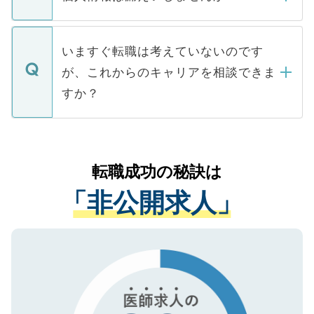
■応募殺到を避けるため 人気のある医療機
たとしても、ご本人が納得しない限り、内
関を公にしてしまうと、応募が殺到する場
定を承諾する必要はありません。内定先へ
個人情報が漏えいすることはありませんの
合があります。 選考を効率よく行うため
の辞退の連絡はキャリアパートナーが行い
で、ご安心ください。当サイトからの登録
いますぐ転職は考えていないのです
に、医療機関が求める条件に合った人材の
ますので、ご安心ください。
などで収集したご登録者様の個人情報は、
が、これからのキャリアを相談できま
みを人材紹介会社に依頼するケースが増え
ご本人のキャリアアップおよび転職活動の
ています。
すか？
支援を目的に使用いたします。お預かりし
ているすべての個人データはご本人の許可
お気軽にご相談ください。先生専任のキャ
なく、医療機関側に開示したり、第三者に
リアパートナーが将来のご希望などをおう
提供することは一切ありません。また弊社
かがいして、現在の医療機関の状況や紹介
転職成功の秘訣は
は、個人情報の取り扱いについての厳密な
経験をまじえながら、適切なアドバイスを
管理基準を満たした事業者のみに付与され
「非公開求人」
させていただきます。すぐにご転職をされ
る、プライバシーマークを取得済みです。
ない方には、長期的なサポートが可能です
ご登録いただいた個人情報は、SSL（デー
ので、まずはご登録ください。
タ暗号化）によって保護されていますの
で、機密保持に関してもご安心ください。