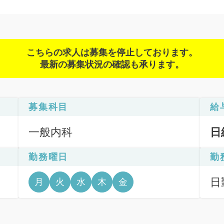
こちらの求人は募集を停止しております。
最新の募集状況の確認も承ります。
募集科目
給
一般内科
日
勤務曜日
勤
日
月
火
水
木
金
6