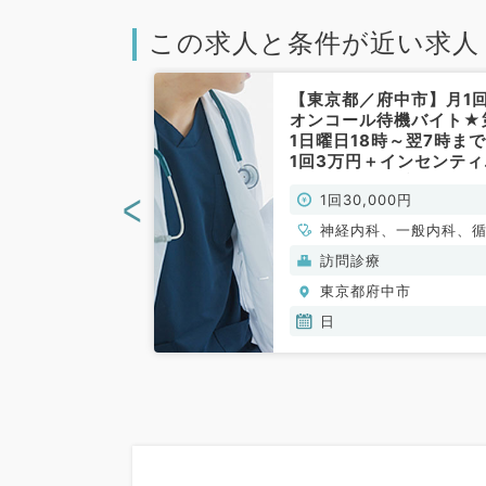
この求人と条件が近い求人
中市】1回6万
【東京都／府中市】月1
曜日の当直バイ
オンコール待機バイト★
ンティヴあり～
1日曜日18時～翌7時ま
一般内科／非常
1回3万円＋インセンティ
あり◎（内科系／非常勤
<
00円
1回30,000円
神経内科、一般内科、
器内科、呼吸器内科、
般）
訪問診療
器内科、内分泌・代謝
中市
東京都府中市
科、腎臓内科、老年内
膠原病科
日