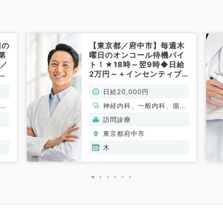
回の
【東京都／府中市】毎週木
第
曜日のオンコール待機バイ
で／
ト！★18時～翌9時◆日給
ブ
2万円～＋インセンティブ
）
あり◎（内科系／非常勤）
日給20,000円
循環
神経内科、一般内科、循環
消化
器内科、呼吸器内科、消化
訪問診療
内
器内科、内分泌・代謝内
東京都府中市
科、
科、腎臓内科、老年内科、
膠原病科
木