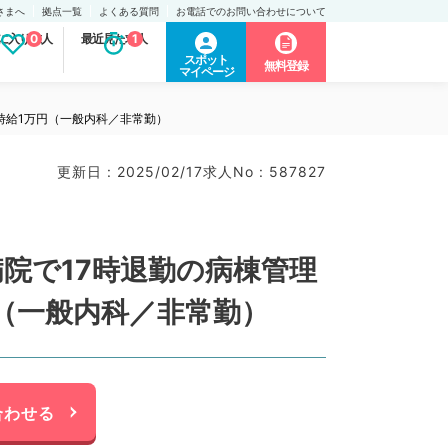
さまへ
拠点一覧
よくある質問
お電話でのお問い合わせについて
に入り求人
0
最近見た求人
1
スポット
無料登録
マイページ
時給1万円（一般内科／非常勤）
更新日 : 2025/02/17
求人No : 587827
院で17時退勤の病棟管理
（一般内科／非常勤）
合わせる