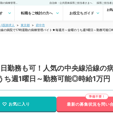
【東京都／府中市】★週3日勤務も可！人気の中央線沿線の病院で17時退勤の病棟管理バイト★毎週月～金曜のうち週1曜日～勤務可能◎時給1万円（一般内科／非常勤）非常勤(アルバイト)の求人｜医師の求人・転職・アルバイトは【マイナビDOCTOR】
自治体・公共団体採用ご担当者さまへ
採用ご担当者
お気
す
転職をご検討の方へ
お役立ちガイド
ト)医師求人
東京都
府中市
線の病院で17時退勤の病棟管理バイト★毎週月～金曜のうち週1曜日～勤務可能◎
3日勤務も可！人気の中央線沿線の病
うち週1曜日～勤務可能◎時給1万円
お気に入り
最新の募集状況を問い