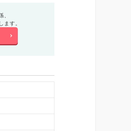
係、
します。