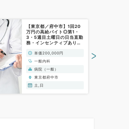
【東京都／府中市】1回20
万円の高給バイト◎第1・
3・5週目土曜日の日当直勤
務・インセンティブあり～
勤務時間の相談可能～（一
>
単価200,000円
般内科／非常勤）
一般内科
病院（一般）
東京都府中市
土,日