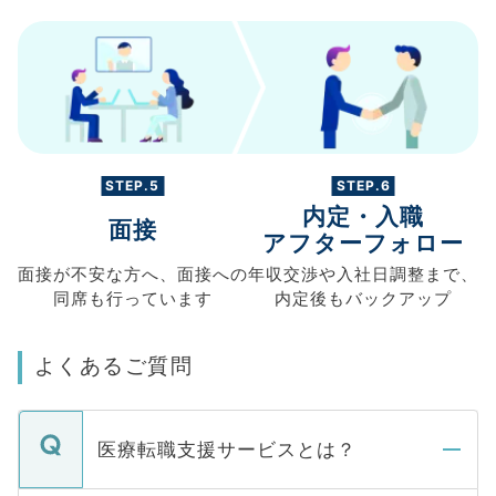
STEP.5
STEP.6
内定・入職
面接
アフターフォロー
面接が不安な方へ、
面接への
年収交渉や
入社日調整まで、
同席も
行っています
内定後もバックアップ
よくあるご質問
医療転職支援サービスとは？