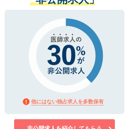
る、プライバシーマークを取得済みです。
ない方には、長期的なサポートが可能です
ご登録いただいた個人情報は、SSL（デー
ので、まずはご登録ください。
タ暗号化）によって保護されていますの
で、機密保持に関してもご安心ください。
他にはない独占求人を多数保有
非公開求人を紹介してもらう