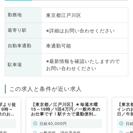
東京都江戸川区
勤務地
※詳細はお問い合わせください
最寄り駅
車通勤可能
自動車通勤
※最新情報を確認いたしますので
駐車場
お問い合わせください
この求人と条件が近い求人
駅より徒
【東京都／江戸川区】★毎週木曜
【東京
／9時～
15～19時／1回4万円／一般外来の
インの
外来のお仕
お仕事です！駅チカで通勤便利
日／午前
皮膚科・
♪（一般内科／非常勤）
カで通
内科／
日給40,000円
日給
器科、一
一般内科、消化器内科
一