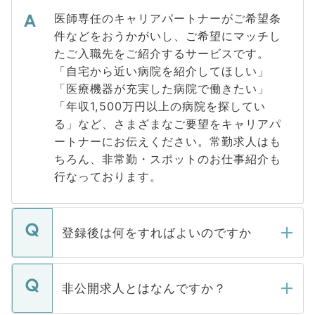
医師専任のキャリアパートナーがご希望条
件などをおうかがいし、ご希望にマッチし
たご入職先をご紹介するサービスです。
「自宅から近い病院を紹介してほしい」
「医療機器が充実した病院で働きたい」
「年収1,500万円以上の病院を探してい
る」など、さまざまなご要望をキャリアパ
ートナーにお伝えください。常勤求人はも
ちろん、非常勤・スポットのお仕事紹介も
行なっております。
登録後は何をすればよいのですか
ご登録いただきましたら、弊社担当者がご
登録内容を確認し、その後メールもしくは
非公開求人とはなんですか？
お電話にて次のステップのご案内をいたし