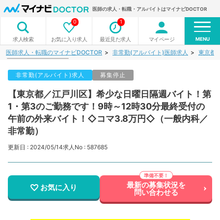
医師の求人・転職・アルバイトはマイナビDOCTOR
0
1
MENU
お気に入り求人
最近見た求人
マイページ
求人検索
医師求人・転職のマイナビDOCTOR
非常勤(アルバイト)医師求人
東京都
非常勤(アルバイト)求人
募集停止
【東京都／江戸川区】希少な日曜日隔週バイト！第
1・第3のご勤務です！9時～12時30分最終受付の
午前の外来バイト！◇コマ3.8万円◇（一般内科／
非常勤）
更新日 : 2024/05/14
求人No : 587685
最新の募集状況を
お気に入り
問い合わせる