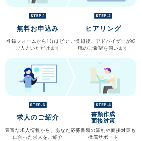
STEP.1
STEP.2
無料お申込み
ヒアリング
登録フォームから
1分ほどで
ご登録後、
アドバイザーが転
ご入力
いただけます
職の
ご希望を伺います
STEP.3
STEP.4
書類作成
求人のご紹介
面接対策
豊富な求人情報から、
あなた
応募書類の
添削や面接対策も
に合った求人を
ご紹介
徹底サポート