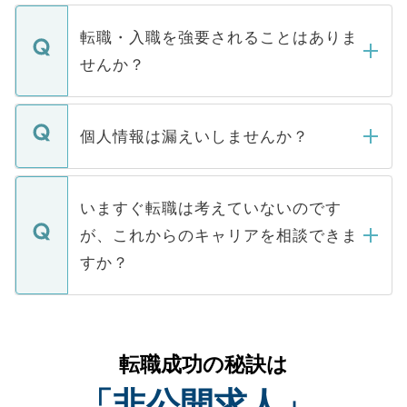
ます。通常、5営業日以内にはご連絡をせて
マイナビDOCTORで取り扱っている求人の
いただきますので、しばらくお待ちくださ
うち約3割は、Webサイトからご覧いただ
転職・入職を強要されることはありま
い。
けない「非公開求人」です。非公開求人は
せんか？
下記の理由によって、一般には公開してい
ません。
転職・入職を強要することは一切ありませ
ん。また、仮に応募先から内定をいただい
個人情報は漏えいしませんか？
■応募殺到を避けるため 人気のある医療機
たとしても、ご本人が納得しない限り、内
関を公にしてしまうと、応募が殺到する場
定を承諾する必要はありません。内定先へ
個人情報が漏えいすることはありませんの
合があります。 選考を効率よく行うため
の辞退の連絡はキャリアパートナーが行い
で、ご安心ください。当サイトからの登録
いますぐ転職は考えていないのです
に、医療機関が求める条件に合った人材の
ますので、ご安心ください。
などで収集したご登録者様の個人情報は、
が、これからのキャリアを相談できま
みを人材紹介会社に依頼するケースが増え
ご本人のキャリアアップおよび転職活動の
ています。
すか？
支援を目的に使用いたします。お預かりし
ているすべての個人データはご本人の許可
お気軽にご相談ください。先生専任のキャ
なく、医療機関側に開示したり、第三者に
リアパートナーが将来のご希望などをおう
提供することは一切ありません。また弊社
かがいして、現在の医療機関の状況や紹介
転職成功の秘訣は
は、個人情報の取り扱いについての厳密な
経験をまじえながら、適切なアドバイスを
管理基準を満たした事業者のみに付与され
「非公開求人」
させていただきます。すぐにご転職をされ