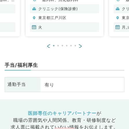
クリニック(保険診療)
ク
東京都江戸川区
東
火
月,
<
>
手当/福利厚生
有り
通勤手当
医師専任のキャリアパートナー
が
職場の雰囲気や人間関係、
教育・研修制度など
求人票に掲載されていない情報をお伝えします。