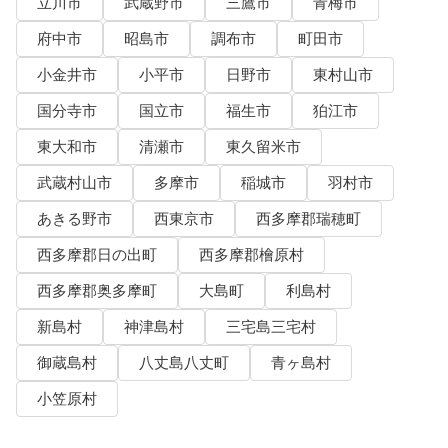
立川市
武蔵野市
三鷹市
青梅市
府中市
昭島市
調布市
町田市
小金井市
小平市
日野市
東村山市
国分寺市
国立市
福生市
狛江市
東大和市
清瀬市
東久留米市
武蔵村山市
多摩市
稲城市
羽村市
あきる野市
西東京市
西多摩郡瑞穂町
西多摩郡日の出町
西多摩郡檜原村
西多摩郡奥多摩町
大島町
利島村
新島村
神津島村
三宅島三宅村
御蔵島村
八丈島八丈町
青ヶ島村
小笠原村