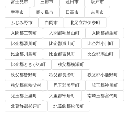
富士見市
三郷市
蓮田市
坂戸市
幸手市
鶴ヶ島市
日高市
吉川市
ふじみ野市
白岡市
北足立郡伊奈町
入間郡三芳町
入間郡毛呂山町
入間郡越生町
比企郡滑川町
比企郡嵐山町
比企郡小川町
比企郡川島町
比企郡吉見町
比企郡鳩山町
比企郡ときがわ町
秩父郡横瀬町
秩父郡皆野町
秩父郡長瀞町
秩父郡小鹿野町
秩父郡東秩父村
児玉郡美里町
児玉郡神川町
児玉郡上里町
大里郡寄居町
南埼玉郡宮代町
北葛飾郡杉戸町
北葛飾郡松伏町