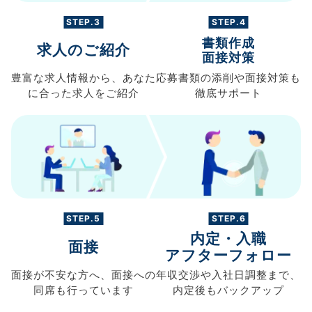
STEP.3
STEP.4
書類作成
求人のご紹介
面接対策
豊富な求人情報から、
あなた
応募書類の
添削や面接対策も
に合った求人を
ご紹介
徹底サポート
STEP.5
STEP.6
内定・入職
面接
アフターフォロー
面接が不安な方へ、
面接への
年収交渉や
入社日調整まで、
同席も
行っています
内定後もバックアップ