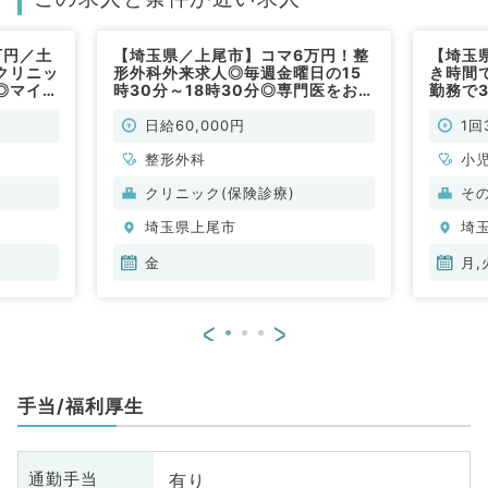
万円／土
【埼玉県／上尾市】コマ6万円！整
【埼玉
クリニッ
形外科外来求人◎毎週金曜日の15
き時間
◎マイカ
時30分～18時30分◎専門医をお持
勤務で
勤）
ちの方にお勧め～（整形外科／非常
～デイ
勤）
クをお
日給60,000円
1回
外科／
整形外科
小
環
クリニック(保険診療)
そ
科
埼玉県上尾市
埼
金
月,
<
>
手当/福利厚生
有り
通勤手当