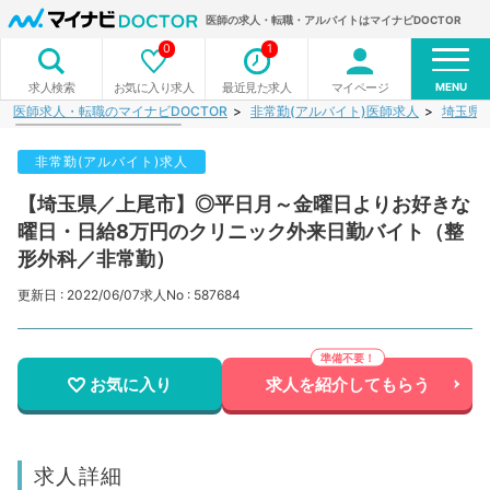
医師の求人・転職・アルバイトはマイナビDOCTOR
0
1
MENU
お気に入り求人
最近見た求人
マイページ
求人検索
医師求人・転職のマイナビDOCTOR
非常勤(アルバイト)医師求人
埼玉県
非常勤(アルバイト)求人
【埼玉県／上尾市】◎平日月～金曜日よりお好きな
曜日・日給8万円のクリニック外来日勤バイト（整
形外科／非常勤）
更新日 : 2022/06/07
求人No : 587684
お気に入り
求人を紹介してもらう
求人詳細