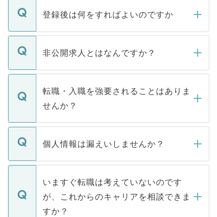
登録後は何をすればよいのですか
ご登録いただきましたら、弊社担当者がご
登録内容を確認し、その後メールもしくは
非公開求人とはなんですか？
お電話にて次のステップのご案内をいたし
ます。通常、5営業日以内にはご連絡をせて
マイナビDOCTORで取り扱っている求人の
いただきますので、しばらくお待ちくださ
うち約3割は、Webサイトからご覧いただ
転職・入職を強要されることはありま
い。
けない「非公開求人」です。非公開求人は
せんか？
下記の理由によって、一般には公開してい
ません。
転職・入職を強要することは一切ありませ
ん。また、仮に応募先から内定をいただい
個人情報は漏えいしませんか？
■応募殺到を避けるため 人気のある医療機
たとしても、ご本人が納得しない限り、内
関を公にしてしまうと、応募が殺到する場
定を承諾する必要はありません。内定先へ
個人情報が漏えいすることはありませんの
合があります。 選考を効率よく行うため
の辞退の連絡はキャリアパートナーが行い
で、ご安心ください。当サイトからの登録
いますぐ転職は考えていないのです
に、医療機関が求める条件に合った人材の
ますので、ご安心ください。
などで収集したご登録者様の個人情報は、
が、これからのキャリアを相談できま
みを人材紹介会社に依頼するケースが増え
ご本人のキャリアアップおよび転職活動の
ています。
すか？
支援を目的に使用いたします。お預かりし