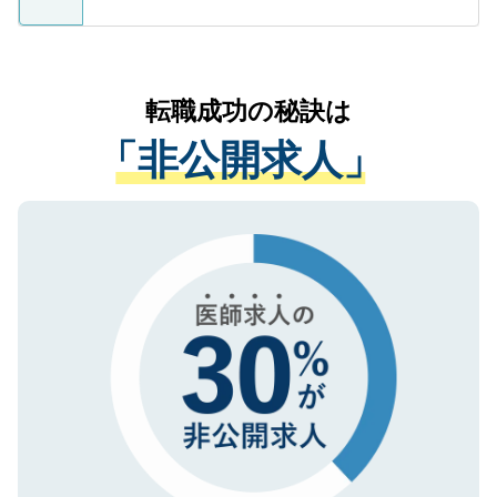
ているすべての個人データはご本人の許可
お気軽にご相談ください。先生専任のキャ
なく、医療機関側に開示したり、第三者に
リアパートナーが将来のご希望などをおう
提供することは一切ありません。また弊社
かがいして、現在の医療機関の状況や紹介
転職成功の秘訣は
は、個人情報の取り扱いについての厳密な
経験をまじえながら、適切なアドバイスを
管理基準を満たした事業者のみに付与され
「非公開求人」
させていただきます。すぐにご転職をされ
る、プライバシーマークを取得済みです。
ない方には、長期的なサポートが可能です
ご登録いただいた個人情報は、SSL（デー
ので、まずはご登録ください。
タ暗号化）によって保護されていますの
で、機密保持に関してもご安心ください。