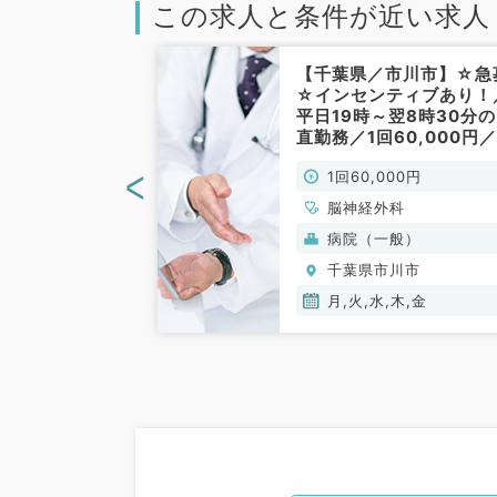
この求人と条件が近い求人
市川市】日給8
【千葉県／市川市】☆急
往診バイト～
☆インセンティブあり！
集～（訪問診療
平日19時～翌8時30分
直勤務／1回60,000円
般外来・緊急対応のお仕
<
力を考慮のうえ、
1回60,000円
です／二次救急病院（脳
り決定
経外科／非常勤）
、脳神経外科、一
脳神経外科
老年内科、外科系
病院（一般）
般外科
川市
千葉県市川市
月,火,水,木,金