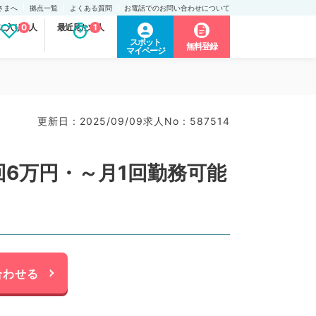
さまへ
拠点一覧
よくある質問
お電話でのお問い合わせについて
に入り求人
0
最近見た求人
1
スポット
無料登録
マイページ
更新日 : 2025/09/09
求人No : 587514
回6万円・～月1回勤務可能
合わせる