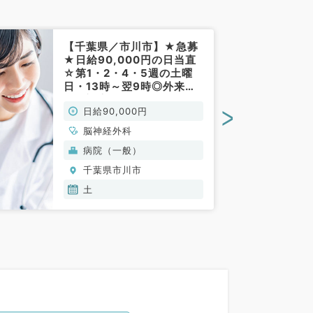
【千葉県／市川市】★急募
★日給90,000円の日当直
☆第1・2・4・5週の土曜
日・13時～翌9時◎外来・
救急対応等のお仕事です
>
日給90,000円
（脳神経外科／非常勤）
脳神経外科
病院（一般）
千葉県市川市
土