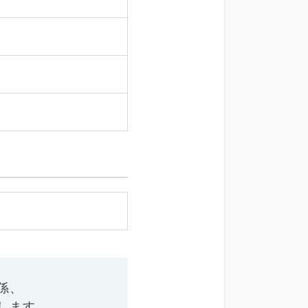
係、
します。