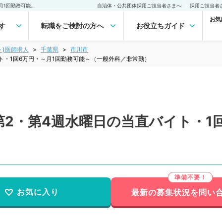
【千葉県／市川市】毎月第2・第4週水曜日の当直バイト・1回6万円・～月1回勤務可能～（一般外科／非常勤）非常勤(アルバイト)の求人｜医師の求人・転職・アルバイトは【マイナビDOCTOR】
自治体・公共団体採用ご担当者さまへ
採用ご担当者
お気
す
転職をご検討の方へ
お役立ちガイド
ト)医師求人
千葉県
市川市
ト・1回6万円・～月1回勤務可能～（一般外科／非常勤）
2・第4週水曜日の当直バイト・1
お気に入り
最新の募集状況を問い