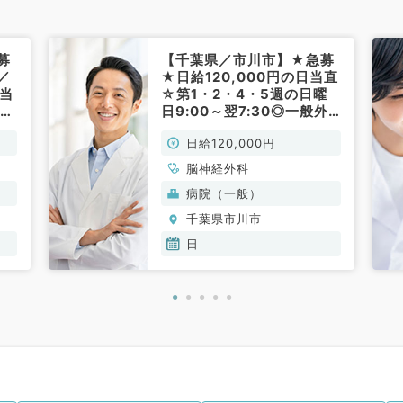
募
【千葉県／市川市】★急募
／
★日給120,000円の日当直
の当
☆第1・2・4・5週の日曜
／一
日9:00～翌7:30◎一般外
事
来, 救急対応等のお仕事で
日給120,000円
神
す（脳神経外科／非常勤）
脳神経外科
病院（一般）
千葉県市川市
日